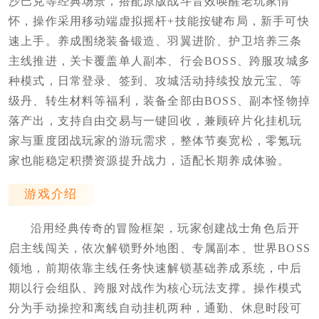
沙巴克等经典场景，搭配原版战斗音效唤醒老玩家情
怀，操作采用移动端虚拟摇杆+技能按键布局，新手可快
速上手。养成围绕装备锻造、羽翼进阶、护卫培养三条
主线推进，关卡覆盖单人副本、行会BOSS、跨服攻城多
种模式，日常登录、签到、攻城活动持续投放元宝、等
级丹、转生材料等福利，装备全部由BOSS、副本怪物掉
落产出，支持自由交易与一键回收，兼顾碎片化挂机玩
家与重度团战玩家的游玩需求，整体节奏宽松，零氪玩
家也能稳定积攒资源提升战力，适配长期养成体验。
游戏介绍
沿用经典传奇的冒险框架，玩家创建战士角色后开
启主线闯关，依次解锁野外地图、专属副本、世界BOSS
领地，前期依靠主线任务快速解锁基础养成系统，中后
期以行会组队、跨服对战作为核心玩法支撑。操作模式
分为手动操控和离线自动挂机两种，通勤、休息时段可