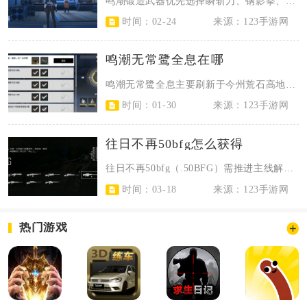
鸣潮锻造武器优先选择瞬斩刀、钢影拳、鸣动仪，其次是重破刃与穿击枪，诗与乐系列...
时间：02-24
来源：123手游网
鸣潮无常鹭全息在哪
鸣潮无常鹭全息主要刷新于今州荒石高地、荒石隘口以及归墟海港三大核心区域，其中...
时间：01-30
来源：123手游网
往日不再50bfg怎么获得
往日不再50bfg（.50BFG）需推进主线解锁巫师岛营地，将该营地信任等级...
时间：03-18
来源：123手游网
热门游戏