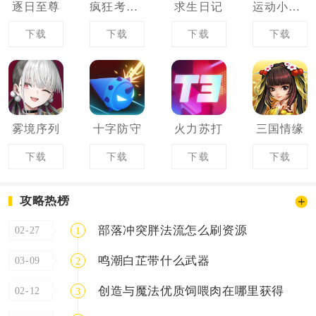
逐日至尊
疯狂考驾照
求生日记
运动小达人
下载
下载
下载
下载
雾境序列
十字防守
火力苏打
三国情缘
下载
下载
下载
下载
攻略热榜
部落冲突胖法流怎么刷资源
02-27
1
鸣潮白芷带什么武器
03-09
2
创造与魔法优质饲喂肉在哪里获得
02-12
3