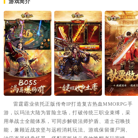
游戏简介
雷霆霸业依托正版传奇IP打造复古热血MMORPG手
游，以玛法大陆为冒险主场，打破传统三职业束缚，采
用单战士全能体系，可同步解锁法师护盾、道士召唤技
能，兼顾近战攻坚与远程消耗玩法。游戏保留僵尸洞、