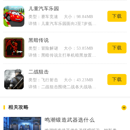
儿童汽车乐园
下载
类型：赛车竞速
大小：98.84MB
详情：儿童汽车乐园面向2至7岁低龄孩子打造汽车主题互动内容，没有复杂竞技对抗，把车...
黑暗传说
下载
类型：冒险解谜
大小：53.85MB
详情：黑暗传说主打单机暗黑放置刷图RPG，整体采用低饱和度暗系画面构建地宫冒险世界...
二战狙击
下载
类型：飞行射击
大小：43.23MB
详情：二战狙击围绕二战各大战场展开单人射击玩法，玩家化身前线狙击手执行各类敌后作战...
相关攻略
鸣潮锻造武器选什么