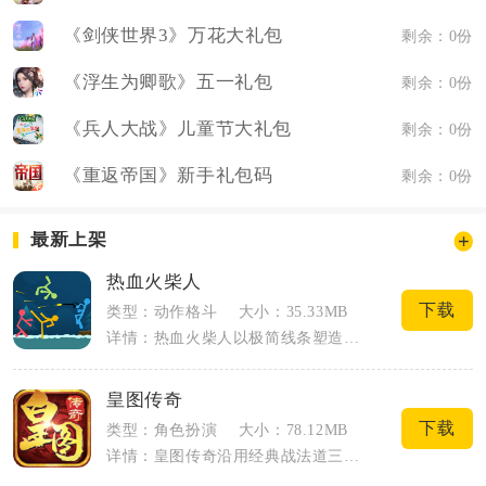
《剑侠世界3》万花大礼包
剩余：0份
《浮生为卿歌》五一礼包
剩余：0份
《兵人大战》儿童节大礼包
剩余：0份
《重返帝国》新手礼包码
剩余：0份
最新上架
热血火柴人
下载
类型：动作格斗
大小：35.33MB
详情：热血火柴人以极简线条塑造火柴人战士，主打横版动作闯关与实时联机格斗双核心玩法...
皇图传奇
下载
类型：角色扮演
大小：78.12MB
详情：皇图传奇沿用经典战法道三职业架构，以复古传奇大世界为基底搭建移动端即时战斗内...