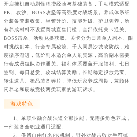
开启挂机自动刷怪积攒经验与基础装备，手动模式适配
PK、攻沙、BOSS攻坚等高强度对战场景。养成体系细
分装备套装收集、坐骑升阶、技能升级、护卫驯养，所
有养成材料不设置商城直售门槛，全部依托关卡通关、
BOSS击杀、活动兑换获取。关卡分为日常单人副本、限
时挑战副本、行会专属秘境、千人同屏沙城攻防战，难
度循序渐进，低阶副本适合单人刷资源，高阶副本需要
行会成员组队协作通关。福利体系覆盖开服福利、七日
签到、每日悬赏、攻城结算奖励，长期稳定投放元宝、
转生道具、极品装备碎片，降低玩家养成周期，兼顾休
闲养老和硬核竞技两类玩家的游玩诉求。
游戏特色
1、单职业融合战法道全部技能，无需多角色养成，
一件装备全职业通用适配。
2、保留自由红名PK机制，野外对战击败对手可掉