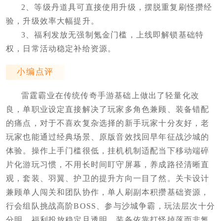
2、等级丹道具可直接使用升级，摆脱重复刷怪攒经
验，升级效率大幅提升。
3、福利发放无强制氪金门槛，上线即解锁基础特
权，日常活动稳定补给资源。
小编点评
雷霆霸业在传统传奇手游基础上做出了轻量化改
良，单职业设定直接解决了玩家多角色兼顾、装备错配
的痛点，对于不喜欢复杂选择的新手玩家十分友好，老
玩家也能通过经典场景、原版音效找回早年征战沙城的
体验。操作上手门槛很低，挂机机制适配当下移动端碎
片化游玩习惯，不用长时间盯守屏幕，养成路径清晰直
观，套装、羽翼、护卫的提升方向一目了然。关卡设计
兼顾单人闯关和团队协作，单人刷副本积攒基础资源，
行会组队挑战高阶BOSS、参与沙城争霸，玩法层次十分
分明。福利投放稳定且透明，装备依靠打怪掉落而非氪