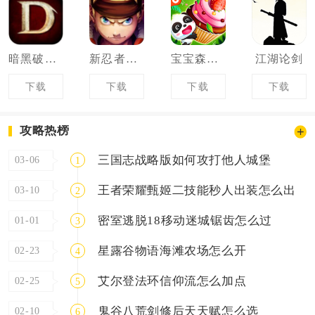
暗黑破坏神不朽
新忍者世界
宝宝森林美食
江湖论剑
下载
下载
下载
下载
攻略热榜
三国志战略版如何攻打他人城堡
03-06
1
王者荣耀甄姬二技能秒人出装怎么出
03-10
2
密室逃脱18移动迷城锯齿怎么过
01-01
3
星露谷物语海滩农场怎么开
02-23
4
艾尔登法环信仰流怎么加点
02-25
5
鬼谷八荒剑修后天天赋怎么选
02-10
6