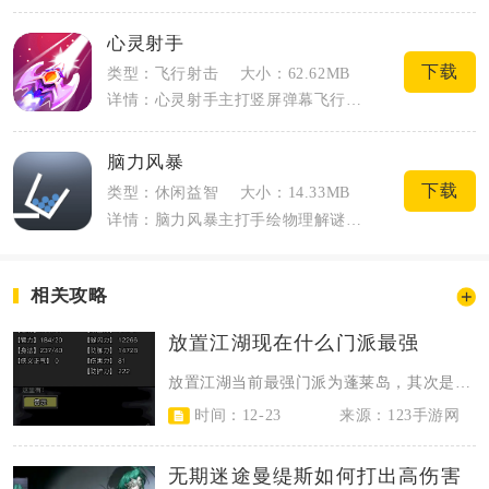
心灵射手
下载
类型：飞行射击
大小：62.62MB
详情：心灵射手主打竖屏弹幕飞行射击，融合Roguelike随机模组养成，适配手机单...
脑力风暴
下载
类型：休闲益智
大小：14.33MB
详情：脑力风暴主打手绘物理解谜，全程只用手指在屏幕绘制图形完成闯关目标，没有复杂按...
相关攻略
放置江湖现在什么门派最强
放置江湖当前最强门派为蓬莱岛，其次是天狼教、慕容山庄与少林派，四者构成第一梯...
时间：12-23
来源：123手游网
无期迷途曼缇斯如何打出高伤害