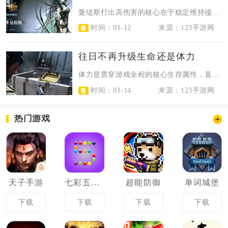
曼缇斯打出高伤害的核心在于稳定维持侵蚀形态、快速叠满暴击率、精准把控攻击方向...
时间：03-12
来源：123手游网
往日不再升级生命还是体力
体力是贯穿游戏全程的核心生存属性，直接决定奔跑、翻滚、攀爬等机动动作的持续时...
时间：03-14
来源：123手游网
热门游戏
天子手游
七彩五子连珠
超能防御
单词城堡
下载
下载
下载
下载