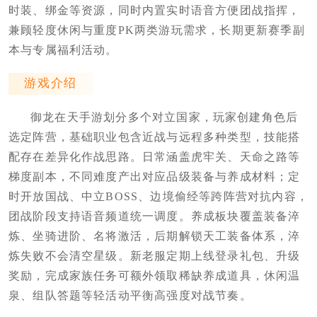
时装、绑金等资源，同时内置实时语音方便团战指挥，
兼顾轻度休闲与重度PK两类游玩需求，长期更新赛季副
本与专属福利活动。
游戏介绍
御龙在天手游划分多个对立国家，玩家创建角色后
选定阵营，基础职业包含近战与远程多种类型，技能搭
配存在差异化作战思路。日常涵盖虎牢关、天命之路等
梯度副本，不同难度产出对应品级装备与养成材料；定
时开放国战、中立BOSS、边境偷经等跨阵营对抗内容，
团战阶段支持语音频道统一调度。养成板块覆盖装备淬
炼、坐骑进阶、名将激活，后期解锁天工装备体系，淬
炼失败不会清空星级。新老服定期上线登录礼包、升级
奖励，完成家族任务可额外领取稀缺养成道具，休闲温
泉、组队答题等轻活动平衡高强度对战节奏。