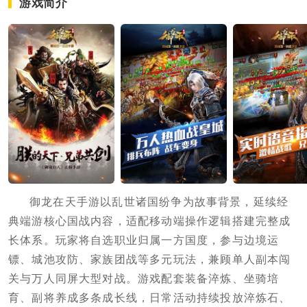
游戏简介
御龙在天手游以乱世诸国纷争为故事背景，延续经
典端游核心国战内容，适配移动端操作逻辑搭建完整成
长体系。玩家将自选职业归属一方国度，参与边境运
镖、城池攻防、家族团战等多元玩法，兼顾单人副本闯
关与万人同屏大型对战。游戏配套装备淬炼、坐骑培
育、副将养成多条成长线，日常活动持续投放淬炼石、