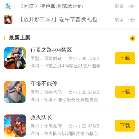
《问道》特色服测试激活码
剩余：0份
【放开那三国2】端午节普发礼包
剩余：0份
最新上架
行荒之路404禁区
下载
类型：冒险解谜
大小：28.12MB
详情：行荒之路404禁区以丧尸遍布的废弃城区作为生存舞台，玩家化身普通求生者深入封...
守塔不能停
下载
类型：策略塔防
大小：35.53MB
详情：守塔不能停融合经典魔兽类塔防框架与Roguelike随机机制，玩家以召唤师身...
救火队长
下载
类型：休闲益智
大小：22.47MB
详情：救火队长以消防救援为核心载体，玩家执掌小型消防站统筹全部抢险工作，兼顾外出灭...