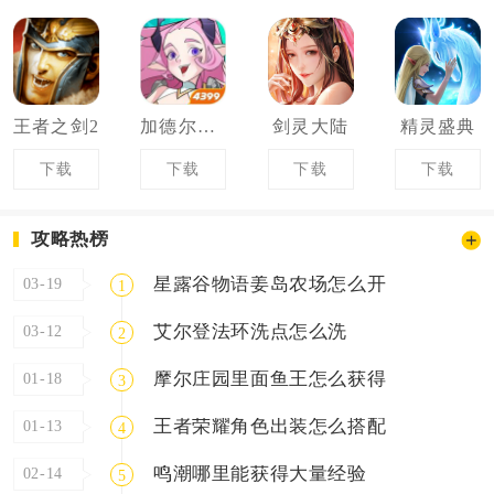
王者之剑2
加德尔契约
剑灵大陆
精灵盛典
下载
下载
下载
下载
攻略热榜
星露谷物语姜岛农场怎么开
03-19
1
艾尔登法环洗点怎么洗
03-12
2
摩尔庄园里面鱼王怎么获得
01-18
3
王者荣耀角色出装怎么搭配
01-13
4
鸣潮哪里能获得大量经验
02-14
5