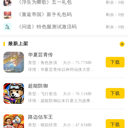
《浮生为卿歌》五一礼包
剩余：0份
《重返帝国》新手礼包码
剩余：0份
《问道》特色服测试激活码
剩余：0份
最新上架
华夏芸青传
下载
类型：角色扮演
大小：75.77MB
详情：华夏芸青传以神州仙侠大世界为载体，玩家化身修行者游历山河，兼顾回合策略战斗与...
超能防御
下载
类型：飞行射击
大小：76.11MB
详情：超能防御以末日废土为故事背景，融合肉鸽随机机制与塔防玩法，主打防守割草闯关体...
路边估车王
下载
类型：模拟经营
大小：47.83MB