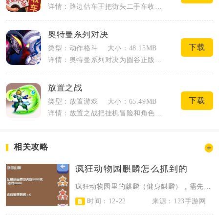
详情：路边估车王把街头二手车收车场景搬到手机屏幕，玩家化身草根收车人，在街边拦截过...
奥特曼系列对决
下载
类型：动作格斗
大小：48.15MB
详情：奥特曼系列对决为圆谷正版授权3D回合策略手游，延续奥特曼系列OL正统续作内容...
放置之战
下载
类型：放置游戏
大小：65.49MB
详情：放置之战把挂机冒险和角色扮演相互结合，打造出轻松自由的魔幻闯关体验。玩家不用...
相关攻略
疯狂动物园麒麟怎么抓到的
疯狂动物园里的麒麟（健身麒麟），需先解锁长城6地图并将麒麟栖息地升至8级，完...
时间：12-22
来源：123手游网