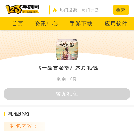
搜索
首页
资讯中心
手游下载
应用软件
《一品官老爷》六月礼包
剩余：0份
暂无礼包
礼包介绍
礼包内容：