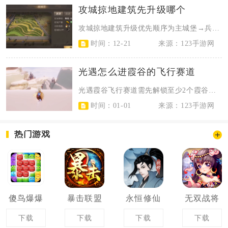
攻城掠地建筑先升级哪个
攻城掠地建筑升级优先顺序为主城堡→兵营→木厂→民居→农田→矿场，前期聚焦兵力...
时间：12-21
来源：123手游网
光遇怎么进霞谷的飞行赛道
光遇霞谷飞行赛道需先解锁至少2个霞谷先祖，再从霞谷溜冰场左侧拱形大门进入，未...
时间：01-01
来源：123手游网
热门游戏
傻鸟爆爆
暴击联盟
永恒修仙
无双战将
下载
下载
下载
下载