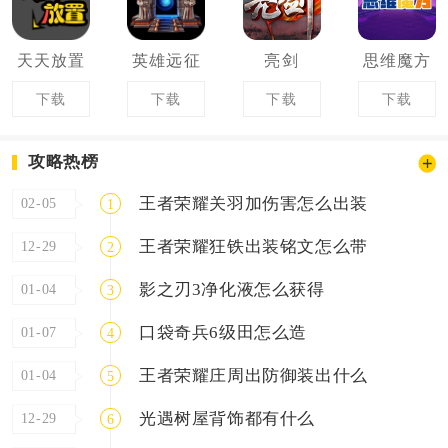
天天放置
英雄远征
亮剑
思维魔方
下载
下载
下载
下载
攻略热榜
王者荣耀关羽加伤害怎么出装
02-05
1
王者荣耀狂铁出装铭文怎么带
12-29
2
影之刃3净化液怎么获得
01-04
3
口袋奇兵6级田怎么造
01-07
4
王者荣耀庄周出防御装出什么
01-04
5
光遇树屋背饰都有什么
12-29
6