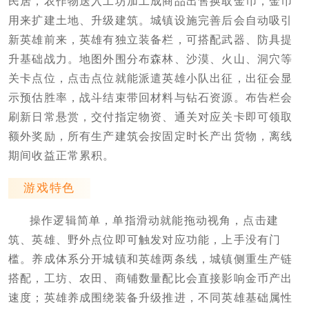
民居，农作物送入工坊加工成商品出售换取金币，金币
用来扩建土地、升级建筑。城镇设施完善后会自动吸引
新英雄前来，英雄有独立装备栏，可搭配武器、防具提
升基础战力。地图外围分布森林、沙漠、火山、洞穴等
关卡点位，点击点位就能派遣英雄小队出征，出征会显
示预估胜率，战斗结束带回材料与钻石资源。布告栏会
刷新日常悬赏，交付指定物资、通关对应关卡即可领取
额外奖励，所有生产建筑会按固定时长产出货物，离线
期间收益正常累积。
游戏特色
操作逻辑简单，单指滑动就能拖动视角，点击建
筑、英雄、野外点位即可触发对应功能，上手没有门
槛。养成体系分开城镇和英雄两条线，城镇侧重生产链
搭配，工坊、农田、商铺数量配比会直接影响金币产出
速度；英雄养成围绕装备升级推进，不同英雄基础属性