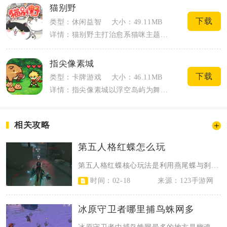
猫别野
下载
类型：休闲益智
大小：49.11MB
详情：猫别野主打治愈系猫咪主题的益智经营玩法，融合幻想世界观打造温馨的人猫共存箱庭...
指尖像素城
下载
类型：卡牌游戏
大小：46.11MB
详情：指尖像素城以浮空岛屿为舞台，融合像素城建、英雄卡牌与放置闯关多重玩法，玩家化...
相关攻略
第五人格红蝶怎么玩
第五人格红蝶核心玩法是利用燕尾蝶与刹那生灭的高机动优势，优先追击弱势求生者，...
时间：02-18
来源：123手游网
冰原守卫者哪里捕鸟蛛网多