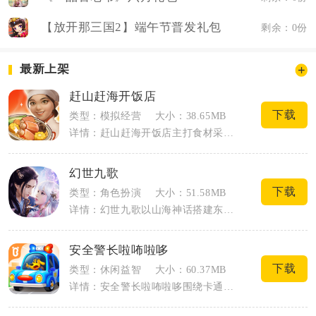
【放开那三国2】端午节普发礼包
剩余：0份
最新上架
赶山赶海开饭店
下载
类型：模拟经营
大小：38.65MB
详情：赶山赶海开饭店主打食材采集与饭店经营结合的休闲模拟玩法，玩家以农家乐店主身份...
幻世九歌
下载
类型：角色扮演
大小：51.58MB
详情：幻世九歌以山海神话搭建东方幻想大陆，玩家将以御灵师的身份在此开启长线冒险，可...
安全警长啦咘啦哆
下载
类型：休闲益智
大小：60.37MB
详情：安全警长啦咘啦哆围绕卡通警长啦咘啦哆打造儿童安全教育闯关手游，适配3至8岁孩...