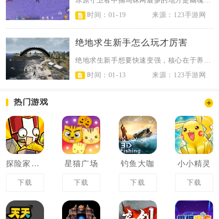
冰原守卫者中捕鸟蛛网最多的地方是幽魂森林，其次是低语之森与废弃的大型铁矿，其...
时间：01-19
来源：123手游网
绝地求生新手怎么玩才厉害
绝地求生新手想要快速变强，核心在于养成稳健的生存意识、掌握实用的枪法技巧以及...
时间：01-13
来源：123手游网
热门游戏
探险家联盟
星猫广场
钓鱼大咖
小小精灵
下载
下载
下载
下载