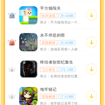
平方猫闯关
休闲游戏
29.44MB
2
简介：平方猫闯关以一个平方形态的卡通猫咪为主角，玩家需要控制这只独特的平方猫在各种...
永不停息的雨
冒险解谜
59.06MB
3
简介：游戏采用第一人称视角，玩家通过滑动屏幕操作角色行动，解谜元素贯穿整个游戏，每...
终结者创世纪重生
飞行射击
276.1MB
4
简介：在终结者创世纪重生中，玩家需要建设自己的基地，训练士兵，研发技术，同时完成各...
地牢链记
冒险解谜
57.03MB
5
简介：地牢链记采用了经典的地下城探索模式，玩家会遇到各种各样的随机事件，例如解谜、...