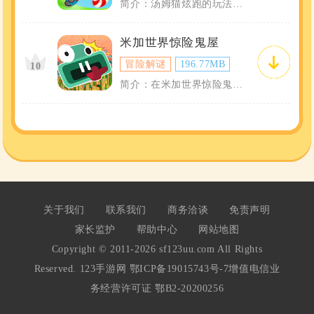
简介：汤姆猫炫跑的玩法非常简单直观，玩家通过滑动屏幕控制角色跳跃、滑行和左右移动，...
米加世界惊险鬼屋
冒险解谜
196.77MB
10
简介：在米加世界惊险鬼屋中，每个房间、每个角落都可能隐藏着关键的线索和惊险的陷阱。...
关于我们
联系我们
商务洽谈
免责声明
家长监护
帮助中心
网站地图
Copyright © 2011-2026 sf123uu.com All Rights
Reserved. 123手游网
鄂ICP备19015743号-7
增值电信业
务经营许可证 鄂B2-20200256