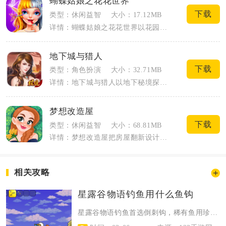
蝴蝶姑娘之花花世界
下载
类型：休闲益智
大小：17.12MB
详情：蝴蝶姑娘之花花世界以花园蝴蝶培育和仙子换装为核心内容，我作为实际游玩玩家，整...
地下城与猎人
下载
类型：角色扮演
大小：32.71MB
详情：地下城与猎人以地下秘境探险、猎人职业格斗为核心内容，采用横版2D动作框架，玩...
梦想改造屋
下载
类型：休闲益智
大小：68.81MB
详情：梦想改造屋把房屋翻新设计和休闲闯关结合在一起，玩家化身家装设计师，接手一套套...
相关攻略
星露谷物语钓鱼用什么鱼钩
星露谷物语钓鱼首选倒刺钩，稀有鱼用珍稀诱钩，新手前期可用普通鱼钩过渡，高效钓...