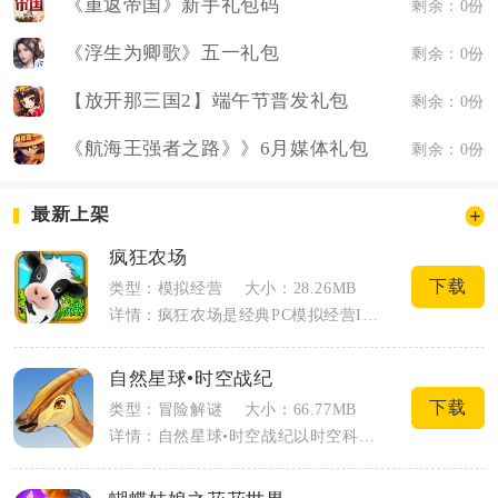
《重返帝国》新手礼包码
剩余：0份
《浮生为卿歌》五一礼包
剩余：0份
【放开那三国2】端午节普发礼包
剩余：0份
《航海王强者之路》》6月媒体礼包
剩余：0份
最新上架
疯狂农场
下载
类型：模拟经营
大小：28.26MB
详情：疯狂农场是经典PC模拟经营IP移植的移动端休闲养成游戏，主打轻量化农场运营与...
自然星球•时空战纪
下载
类型：冒险解谜
大小：66.77MB
详情：自然星球•时空战纪以时空科考探险为核心主线，玩家跟随奥博士驾驶时空飞船穿梭不...