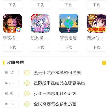
下载
下载
下载
下载
暗夜格斗决战无限城
织女星计划
富贵连连
西游仙魔传
下载
下载
下载
下载
攻略热榜
燕云十六声水潭如何过关
03-17
1
星际战甲氩结晶在哪容易出
02-15
2
少年三国志刷什么升级
01-03
3
全民奇迹怎么输出厉害
01-15
4