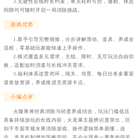
3.无硬性在线时长约束，单关耗时可控，通勤、休息
间隙均可随时开启一局消除挑战。
游戏优势
1.新手引导完整细致，分步讲解滑动、道具、养成全
流程，零基础玩家能快速上手操作。
2.模式覆盖多元需求，主线、限时、无尽玩法自由切
换，适配短时消遣与长线冲关需求。
3.福利体系连贯闭环，闯关、培育、每日任务多重渠
道发放资源，养成推进无资源卡点。
小编点评
火隆果将经典消除与轻度养成结合，玩法门槛低且
具备持续游玩的长线内容，火龙果主题辨识度突出，区
别于市面常规水果消除游戏。操作逻辑简单易懂，连
击、道具机制增加策略空间，不会出现单一重复的闯关