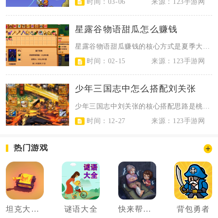
时间：03-06
来源：123手游网
星露谷物语甜瓜怎么赚钱
星露谷物语甜瓜赚钱的核心方式是夏季大规模种植，搭配优质肥料提升品质，再通过酿...
时间：02-15
来源：123手游网
少年三国志中怎么搭配刘关张
少年三国志中刘关张的核心搭配思路是桃园羁绊为基础，走“张飞前排承伤+刘备中排...
时间：12-27
来源：123手游网
热门游戏
坦克大乱斗
谜语大全
快来帮帮她
背包勇者