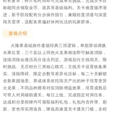
时长要求，碎片化时间即可完成单关挑战，完成关卡目
标能同步领取金币、道具等基础福利。关卡难度循序渐
进，新手阶段配有分步操作指引，兼顾轻度消遣与深度
闯关需求，适配各类偏好休闲玩法的玩家群体。
游戏介绍
火隆果基础操作遵循经典三消逻辑，单指滑动调换
水果位置，三个及以上同色火龙果相连即可触发消除，
连续消除会激活高分连击判定。游戏划分主线闯关、限
时挑战、无尽积分三类核心模式，主线关卡设置收集果
实、清除障碍、限定步数等差异化目标，每二十关解锁
全新果园场景。养成体系依托闯关产出的种子培育变异
火龙果，不同品种拥有对应消除增益效果，培育成熟后
可带入对局辅助通关。每日上线、完成指定对局任务、
达成积分里程碑均可领取福利礼包，礼包内含炸弹、刷
新、变色等实用道具，降低高难度关卡通关门槛，全程