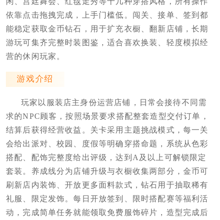
闲、宫廷舞会、红毯走秀等十几种穿搭风格，所有操作
依靠点击拖拽完成，上手门槛低。闯关、接单、签到都
能稳定获取金币钻石，用于扩充衣橱、翻新店铺，长期
游玩可集齐完整时装图鉴，适合喜欢换装、轻度模拟经
营的休闲玩家。
游戏介绍
玩家以服装店主身份运营店铺，日常会接待不同需
求的NPC顾客，按照场景要求搭配整套造型交付订单，
结算后获得经营收益。关卡采用主题挑战模式，每一关
会给出派对、校园、度假等明确穿搭命题，系统从色彩
搭配、配饰完整度给出评级，达到A及以上可解锁限定
套装。养成线分为店铺升级与衣橱收集两部分，金币可
刷新店内装饰、开放更多面料款式，钻石用于抽取稀有
礼服、限定发饰。每日开放签到、限时搭配赛等福利活
动，完成简单任务就能领取免费服饰碎片，造型完成后