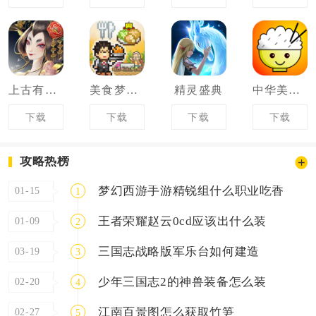
上古有灵妖
美食梦物语
精灵盛典
中华美食家
下载
下载
下载
下载
攻略热榜
梦幻西游手游精锐组什么职业吃香
01-15
1
王者荣耀赵云0cd应该出什么装
01-09
2
三国志战略版军乐台如何建造
03-19
3
少年三国志2的神兽装备怎么装
02-20
4
江南百景图怎么获取竹笋
02-27
5