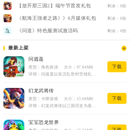
【放开那三国2】端午节普发礼包
剩余：0份
《航海王强者之路》》6月媒体礼包
剩余：0份
《问道》特色服测试激活码
剩余：0份
最新上架
问逍遥
下载
类型：角色扮演
大小：97.84MB
详情：问逍遥以东汉乱世时空错乱为故事基底，融合三国正史与奇幻神魔设定，主打竖屏放置...
幻龙武将传
下载
类型：卡牌游戏
大小：13.68MB
详情：幻龙武将传以三国历史为基底，融合卡牌策略与世代养成玩法，开局从幼年角色起步，...
宝宝恐龙世界
下载