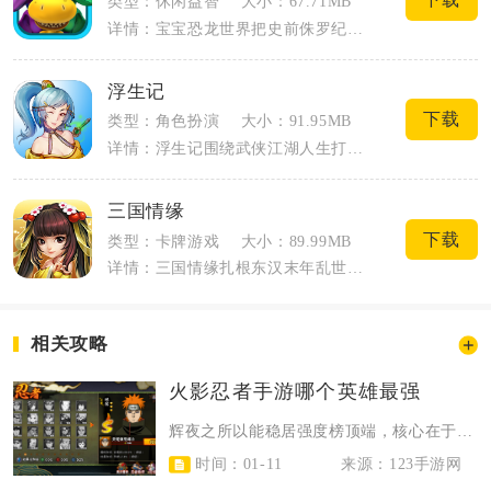
类型：休闲益智
大小：67.71MB
详情：宝宝恐龙世界把史前侏罗纪场景搬到手机屏幕，适合低龄小朋友上手操作。玩家可以化...
浮生记
下载
类型：角色扮演
大小：91.95MB
详情：浮生记围绕武侠江湖人生打造沉浸式文字模拟养成内容，玩家以十六岁初入江湖的少年...
三国情缘
下载
类型：卡牌游戏
大小：89.99MB
详情：三国情缘扎根东汉末年乱世背景，把卡牌策略对战、武将深度养成与武将情缘互动结合...
相关攻略
火影忍者手游哪个英雄最强
辉夜之所以能稳居强度榜顶端，核心在于其机制全面且无明显短板，完美适配当前各类...
时间：01-11
来源：123手游网