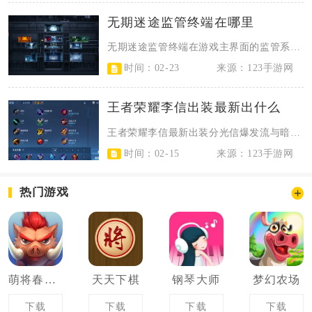
无期迷途监管终端在哪里
无期迷途监管终端在游戏主界面的监管系统（基建）内，进入监管系统后，在主页左侧...
时间：02-23
来源：123手游网
王者荣耀李信出装最新出什么
王者荣耀李信最新出装分光信爆发流与暗信半肉流，光信以百穿高伤为核心，暗信走攻...
时间：02-15
来源：123手游网
热门游戏
萌将春秋ol
天天下棋
钢琴大师
梦幻农场
下载
下载
下载
下载