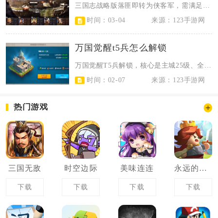
三国志战略版落匪即转为侠客军，需满足服务器进度、主城等级、身份限制等条件，在...
时间：03-04
来源：123手游网
万国觉醒t5兵怎么解锁
万国觉醒T5兵解锁，核心是主城25级、全前置科技点满、学院研究对应T5兵种科...
时间：02-07
来源：123手游网
热门游戏
三国无敌
时空边际
美味连连
永远的蔚蓝星球
下载
下载
下载
下载