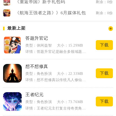
《重返帝国》新手礼包码
剩余：0份
《航海王强者之路》》6月媒体礼包
剩余：0份
最新上架
答题升官记
下载
类型：休闲益智
大小：15.29MB
详情：答题升官记是融合多领域题库与古代仕途养成的休闲答题手游，玩家以布衣身份依靠答...
想不想修真
下载
类型：角色扮演
大小：22.33MB
详情：想不想修真以传统凡人修仙故事为基底，打造纯文字向放置修真手游，全程围绕境界突...
王者纪元
下载
类型：角色扮演
大小：73.76MB
详情：王者纪元主打复古传奇类角色扮演闯关玩法，玩家可自选近战、远程两类基础职业开启...