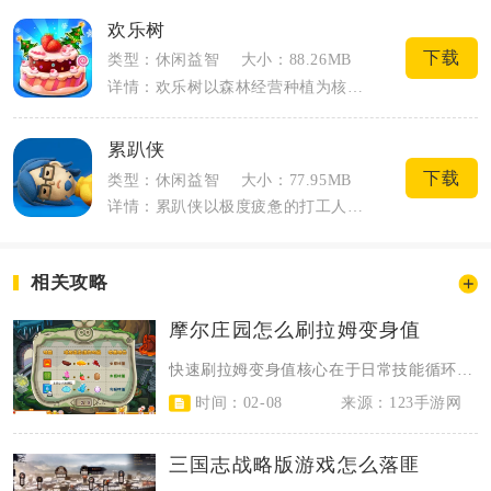
欢乐树
下载
类型：休闲益智
大小：88.26MB
详情：欢乐树以森林经营种植为核心内容，玩家化身森林守护者打理整片专属林地，日常收集...
累趴侠
下载
类型：休闲益智
大小：77.95MB
详情：累趴侠以极度疲惫的打工人作为游戏主角，全程只能依靠四肢爬行完成各类琐事，玩家...
相关攻略
摩尔庄园怎么刷拉姆变身值
快速刷拉姆变身值核心在于日常技能循环、专属任务、变身道具喂养与进阶形态加成，...
时间：02-08
来源：123手游网
三国志战略版游戏怎么落匪