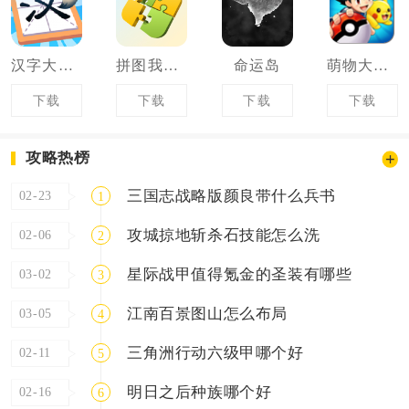
汉字大英雄
拼图我最快
命运岛
萌物大乱斗
下载
下载
下载
下载
攻略热榜
三国志战略版颜良带什么兵书
02-23
1
攻城掠地斩杀石技能怎么洗
02-06
2
星际战甲值得氪金的圣装有哪些
03-02
3
江南百景图山怎么布局
03-05
4
三角洲行动六级甲哪个好
02-11
5
明日之后种族哪个好
02-16
6