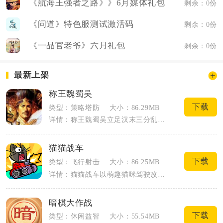
《航海王强者之路》》6月媒体礼包
剩余：0份
《问道》特色服测试激活码
剩余：0份
《一品官老爷》六月礼包
剩余：0份
最新上架
称王魏蜀吴
下载
类型：策略塔防
大小：86.29MB
详情：称王魏蜀吴立足汉末三分乱世打造竖屏放置卡牌手游，玩家自选魏蜀吴阵营成为一方主...
猫猫战车
下载
类型：飞行射击
大小：86.25MB
详情：猫猫战车以萌趣猫咪驾驶改装战车为核心主题，结合物理碰撞与策略组装玩法，主打休...
暗棋大作战
下载
类型：休闲益智
大小：55.54MB