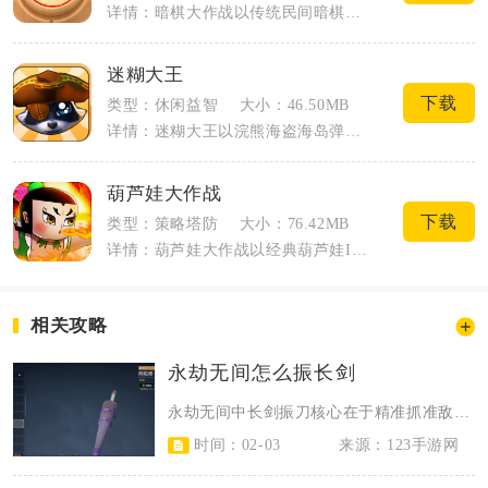
详情：暗棋大作战以传统民间暗棋玩法为核心载体，还原4×8格小盘翻棋对战模式，所有棋...
迷糊大王
下载
类型：休闲益智
大小：46.50MB
详情：迷糊大王以浣熊海盗海岛弹射解谜为核心载体，主打轻量休闲物理闯关玩法，整体画风...
葫芦娃大作战
下载
类型：策略塔防
大小：76.42MB
详情：葫芦娃大作战以经典葫芦娃IP为核心，融合三消、塔防与Roguelike玩法，...
相关攻略
永劫无间怎么振长剑
永劫无间中长剑振刀核心在于精准抓准敌方招式前摇，配合长剑攻击节奏与自身蓄力衔...
时间：02-03
来源：123手游网