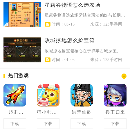
星露谷物语怎么选农场
星露谷物语选农场需结合玩法偏好与长期规划，新手优先选标准农场，钓鱼党选河边农...
时间：03-15
来源：123手游网
攻城掠地怎么捡宝箱
攻城掠地捡宝箱核心在于抓牢古城探宝、功勋宝箱与限时活动三大渠道，优先规划古城...
时间：01-08
来源：123手游网
热门游戏
一起击碎吧
猫小帅做蛋糕
洪荒仙韵
兵王归来
下载
下载
下载
下载