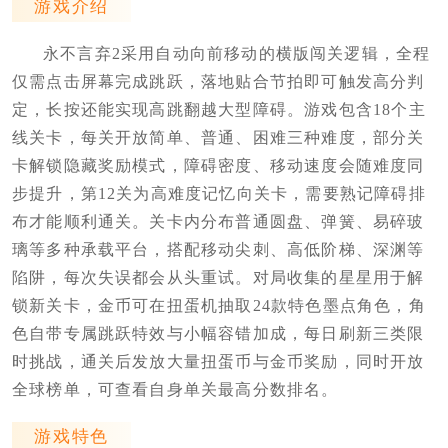
游戏介绍
永不言弃2采用自动向前移动的横版闯关逻辑，全程
仅需点击屏幕完成跳跃，落地贴合节拍即可触发高分判
定，长按还能实现高跳翻越大型障碍。游戏包含18个主
线关卡，每关开放简单、普通、困难三种难度，部分关
卡解锁隐藏奖励模式，障碍密度、移动速度会随难度同
步提升，第12关为高难度记忆向关卡，需要熟记障碍排
布才能顺利通关。关卡内分布普通圆盘、弹簧、易碎玻
璃等多种承载平台，搭配移动尖刺、高低阶梯、深渊等
陷阱，每次失误都会从头重试。对局收集的星星用于解
锁新关卡，金币可在扭蛋机抽取24款特色墨点角色，角
色自带专属跳跃特效与小幅容错加成，每日刷新三类限
时挑战，通关后发放大量扭蛋币与金币奖励，同时开放
全球榜单，可查看自身单关最高分数排名。
游戏特色