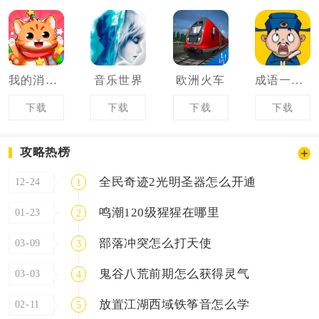
我的消消消
音乐世界
欧洲火车
成语一品官
下载
下载
下载
下载
攻略热榜
全民奇迹2光明圣器怎么开通
12-24
1
鸣潮120级猩猩在哪里
01-23
2
部落冲突怎么打天使
03-09
3
鬼谷八荒前期怎么获得灵气
03-03
4
放置江湖西域铁筝音怎么学
02-11
5