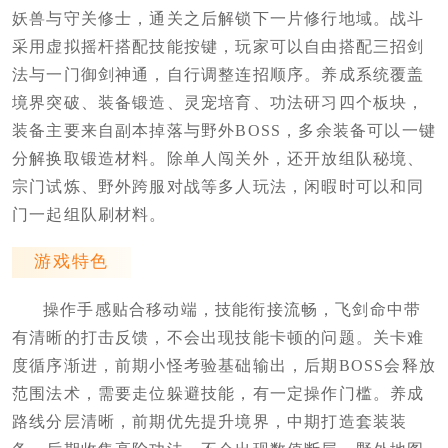
妖兽与守关修士，通关之后解锁下一片修行地域。战斗
采用虚拟摇杆搭配技能按键，玩家可以自由搭配三招剑
法与一门御剑神通，自行调整连招顺序。养成系统覆盖
境界突破、装备锻造、灵宠培育、功法研习四个板块，
装备主要来自副本掉落与野外BOSS，多余装备可以一键
分解换取锻造材料。除单人闯关外，还开放组队秘境、
宗门试炼、野外跨服对战等多人玩法，闲暇时可以和同
门一起组队刷材料。
游戏特色
操作手感贴合移动端，技能衔接流畅，飞剑命中带
有清晰的打击反馈，不会出现技能卡顿的问题。关卡难
度循序渐进，前期小怪考验基础输出，后期BOSS会释放
范围法术，需要走位躲避技能，有一定操作门槛。养成
路线分层清晰，前期优先提升境界，中期打造套装装