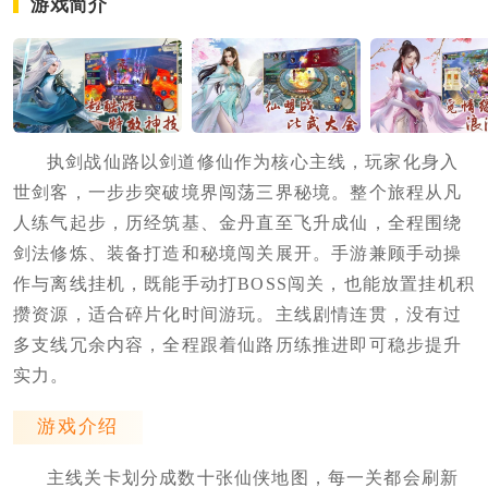
游戏简介
执剑战仙路以剑道修仙作为核心主线，玩家化身入
世剑客，一步步突破境界闯荡三界秘境。整个旅程从凡
人练气起步，历经筑基、金丹直至飞升成仙，全程围绕
剑法修炼、装备打造和秘境闯关展开。手游兼顾手动操
作与离线挂机，既能手动打BOSS闯关，也能放置挂机积
攒资源，适合碎片化时间游玩。主线剧情连贯，没有过
多支线冗余内容，全程跟着仙路历练推进即可稳步提升
实力。
游戏介绍
主线关卡划分成数十张仙侠地图，每一关都会刷新