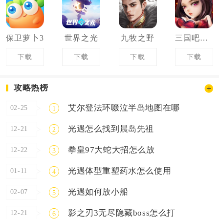
保卫萝卜3
世界之光
九牧之野
三国吧兄弟
下载
下载
下载
下载
攻略热榜
艾尔登法环啜泣半岛地图在哪
02-25
1
光遇怎么找到晨岛先祖
12-21
2
拳皇97​大蛇大招怎么放
12-22
3
光遇体型重塑药水怎么使用
01-11
4
光遇如何放小船
02-07
5
影之刃3无尽隐藏boss怎么打
12-21
6