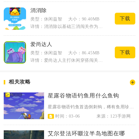
消消除
下载
类型：休闲益智
大小：90.40MB
详情：消消除以基础三消闯关作为核心内容，日常通勤、休息间隙都能随时打开游玩，不用占...
爱尚达人
下载
类型：休闲益智
大小：86.45MB
详情：爱尚达人主打休闲穿搭闯关与角色养成，适配碎片化时间游玩，核心围绕主题搭配、玩...
相关攻略
星露谷物语钓鱼用什么鱼钩
星露谷物语钓鱼首选倒刺钩，稀有鱼用珍稀诱钩，新手前期可用普通鱼钩过渡，高效钓...
时间：03-06
来源：123手游网
艾尔登法环啜泣半岛地图在哪