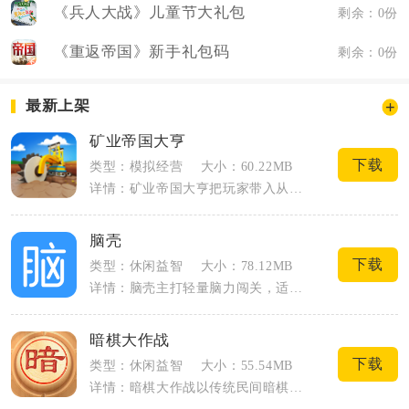
《兵人大战》儿童节大礼包
剩余：0份
《重返帝国》新手礼包码
剩余：0份
最新上架
矿业帝国大亨
下载
类型：模拟经营
大小：60.22MB
详情：矿业帝国大亨把玩家带入从零起步的矿产经营赛道，我们将接手一处小型露天金矿，依...
脑壳
下载
类型：休闲益智
大小：78.12MB
详情：脑壳主打轻量脑力闯关，适配手机碎片化游玩场景，占用内存小，打开加载速度快。整...
暗棋大作战
下载
类型：休闲益智
大小：55.54MB
详情：暗棋大作战以传统民间暗棋玩法为核心载体，还原4×8格小盘翻棋对战模式，所有棋...