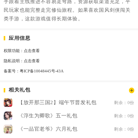
手跟着主线推进不容易走弯路，资源获取渠道充足，平
民玩家也能完整走完修仙旅程。如果喜欢国风剑侠闯关
类手游，这款游戏值得长期体验。
应用信息
权限功能：
点击查看
隐私说明：
点击查看
备案号：
粤ICP备10048445号-43A
相关礼包
【放开那三国2】端午节普发礼包
剩余：0份
《浮生为卿歌》五一礼包
剩余：0份
《一品官老爷》六月礼包
剩余：0份