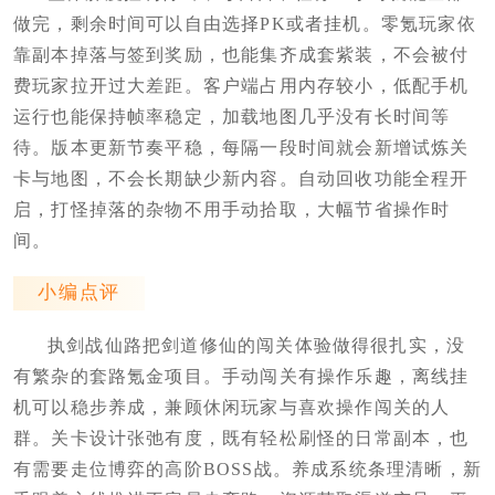
做完，剩余时间可以自由选择PK或者挂机。零氪玩家依
靠副本掉落与签到奖励，也能集齐成套紫装，不会被付
费玩家拉开过大差距。客户端占用内存较小，低配手机
运行也能保持帧率稳定，加载地图几乎没有长时间等
待。版本更新节奏平稳，每隔一段时间就会新增试炼关
卡与地图，不会长期缺少新内容。自动回收功能全程开
启，打怪掉落的杂物不用手动拾取，大幅节省操作时
间。
小编点评
执剑战仙路把剑道修仙的闯关体验做得很扎实，没
有繁杂的套路氪金项目。手动闯关有操作乐趣，离线挂
机可以稳步养成，兼顾休闲玩家与喜欢操作闯关的人
群。关卡设计张弛有度，既有轻松刷怪的日常副本，也
有需要走位博弈的高阶BOSS战。养成系统条理清晰，新