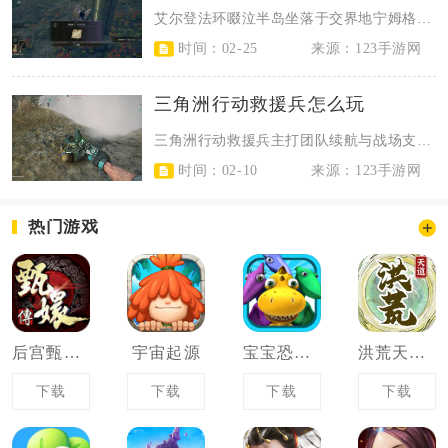
艾尔登法环啜泣半岛坐落于交界地宁姆格福区域南端，横跨献祭大桥即可抵达整片半岛...
时间：02-25
来源：123手游网
三角洲行动救援兵怎么玩
三角洲行动救援兵主打团队续航与战场支援定位，核心玩法围绕持续治疗、快速复活队...
时间：02-10
来源：123手游网
热门游戏
后宫甄嬛传
宇宙起源
宝宝恐龙世界
洪荒天道2主宰
下载
下载
下载
下载