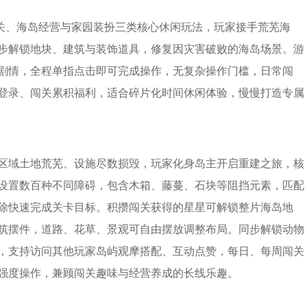
关、海岛经营与家园装扮三类核心休闲玩法，玩家接手荒芜海
步解锁地块、建筑与装饰道具，修复因灾害破败的海岛场景。游
剧情，全程单指点击即可完成操作，无复杂操作门槛，日常闯
登录、闯关累积福利，适合碎片化时间休闲体验，慢慢打造专属
区域土地荒芜、设施尽数损毁，玩家化身岛主开启重建之旅，核
设置数百种不同障碍，包含木箱、藤蔓、石块等阻挡元素，匹配
除快速完成关卡目标。积攒闯关获得的星星可解锁整片海岛地
筑摆件，道路、花草、景观可自由摆放调整布局。同步解锁动物
，支持访问其他玩家岛屿观摩搭配、互动点赞，每日、每周闯关
强度操作，兼顾闯关趣味与经营养成的长线乐趣。