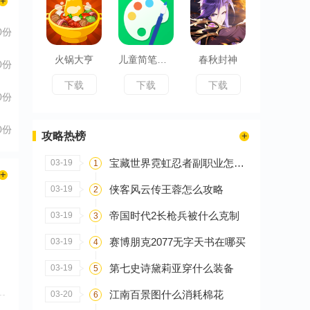
0份
火锅大亨
儿童简笔画画板
春秋封神
0份
下载
下载
下载
0份
0份
攻略热榜
宝藏世界霓虹忍者副职业怎么选
03-19
1
侠客风云传王蓉怎么攻略
03-19
2
帝国时代2长枪兵被什么克制
03-19
3
赛博朋克2077无字天书在哪买
03-19
4
第七史诗黛莉亚穿什么装备
03-19
5
江南百景图什么消耗棉花
03-20
6