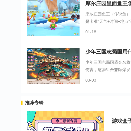
摩尔庄园里面鱼王
摩尔庄园鱼王（传说鱼）
是卡准“天气+时间+地点”三
01-18
少年三国志蜀国用
少年三国志蜀国鎏金名将
伤害，这套组合兼顾爆发、
03-03
推荐专辑
游戏盒