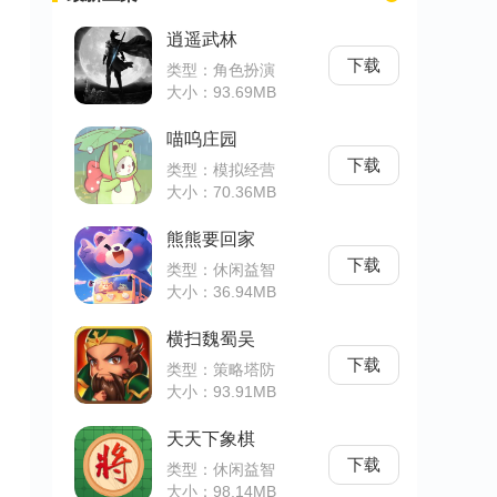
逍遥武林
下载
类型：角色扮演
大小：93.69MB
喵呜庄园
下载
类型：模拟经营
大小：70.36MB
熊熊要回家
下载
类型：休闲益智
大小：36.94MB
横扫魏蜀吴
下载
类型：策略塔防
大小：93.91MB
天天下象棋
下载
类型：休闲益智
大小：98.14MB