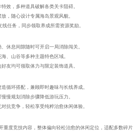
炸特效，多种道具破解各类关卡阻碍。
摆放，随心设计专属海岛景观风貌。
锁支线任务，同步领取养成所需资源奖励。
勤、休息间隙随时可开启一局消除闯关。
花海、山谷等多种主题特色区域。
访好友均可领取体力与限定装饰道具。
建造循环搭配，兼顾即时趣味与长线养成。
可慢慢规划消除步骤降低游玩压力。
无对抗竞争，轻松享受纯粹治愈休闲体验。
开重度竞技内容，整体偏向轻松治愈的休闲定位，适配多数碎片