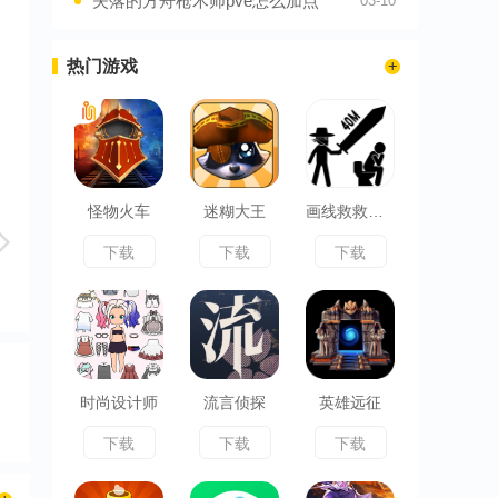
失落的方舟枪术师pve怎么加点
03-10
热门游戏
怪物火车
迷糊大王
画线救救火柴人
下载
下载
下载
时尚设计师
流言侦探
英雄远征
下载
下载
下载