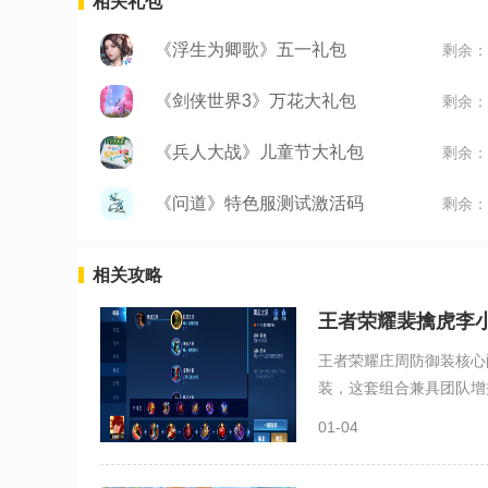
相关礼包
《浮生为卿歌》五一礼包
剩余：
《剑侠世界3》万花大礼包
剩余：
《兵人大战》儿童节大礼包
剩余：
《问道》特色服测试激活码
剩余：
相关攻略
王者荣耀裴擒虎李
王者荣耀庄周防御装核心
装，这套组合兼具团队增益
01-04