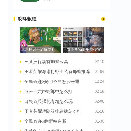
攻略教程
摩尔庄园手游鲜花礼物盒怎么做
鸣潮食物哪里最便宜
三角洲行动有哪些载具
02-10
王者荣耀海诺打野出装有哪些推荐
01-04
全民奇迹2光明圣器怎么开通
12-24
燕云十六声蛇郎中怎么打
02-19
口袋奇兵强化专精怎么玩
02-08
王者荣耀敖隐双排辅助怎么打
01-16
全民奇迹2萨斯帕在哪
01-30