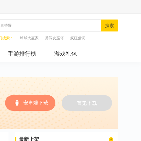
搜索
门搜索：
球球大赢家
勇闯女巫塔
疯狂猜词
手游排行榜
游戏礼包
安卓端下载
最新上架