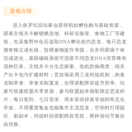
游戏介绍
进入侏罗纪后玩家会获得初始孵化舱与基础资源，
跟着主线关卡解锁栖息地、科研实验室、食物工厂等建
筑，先采集野外化石提取DNA孵化初代恐龙。每只恐龙
拥有独立成长线，投喂食物提升等级，合并同星级个体
完成进化，基因编辑系统可混搭不同恐龙DNA培育稀有
混种巨兽。主线关卡分生态探索、危机防御两类，闯关
产出卡包与扩建材料；竞技场采用三龙对战机制，肉食
克制草食、草食克制翼龙，合理搭配阵容提升胜率。玩
家可组建联盟共享资源，参与联盟副本领取限定恐龙碎
片，每日签到、七日登录、周末双倍掉落等福利常态化
开放，不用重度氪金也能集齐主流恐龙，空闲时打理园
区、刷副本，对战时段搭配阵容竞技，两种游玩节奏自
由切换。