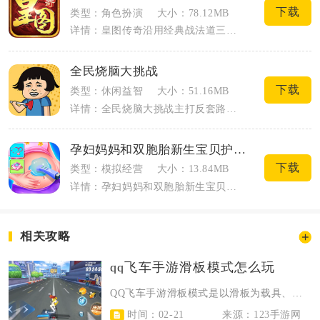
下载
类型：角色扮演
大小：78.12MB
详情：皇图传奇沿用经典战法道三职业架构，以复古传奇大世界为基底搭建移动端即时战斗内...
全民烧脑大挑战
下载
类型：休闲益智
大小：51.16MB
详情：全民烧脑大挑战主打反套路脑洞解谜闯关，适配手机碎片化游玩，不用复杂操作就能体...
孕妇妈妈和双胞胎新生宝贝护理
下载
类型：模拟经营
大小：13.84MB
详情：孕妇妈妈和双胞胎新生宝贝护理从孕期产检开始完整记录两段生命的照料过程，玩家一...
相关攻略
qq飞车手游滑板模式怎么玩
QQ飞车手游滑板模式是以滑板为载具、用压跳替代漂移的竞速玩法，核心靠压跳、集...
时间：02-21
来源：123手游网