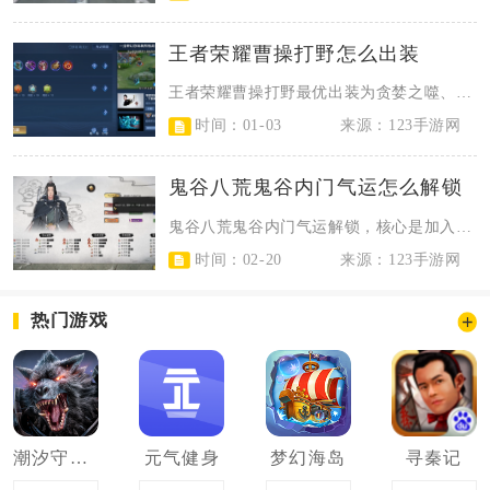
王者荣耀曹操打野怎么出装
王者荣耀曹操打野最优出装为贪婪之噬、抵抗之靴、暗影战斧、暴烈之甲、不死鸟之眼...
时间：01-03
来源：123手游网
鬼谷八荒鬼谷内门气运怎么解锁
鬼谷八荒鬼谷内门气运解锁，核心是加入鬼谷宗门、晋升内门并完成攻击+12的考核...
时间：02-20
来源：123手游网
热门游戏
潮汐守望者
元气健身
梦幻海岛
寻秦记