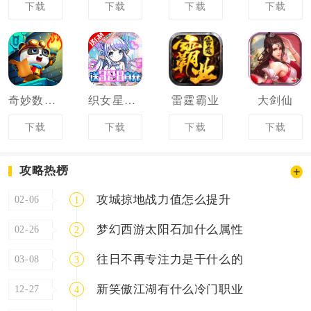
下载
下载
下载
下载
奇妙数字探险
织女星计划
雷霆霸业
大剑仙
下载
下载
下载
下载
攻略热榜
攻城掠地战力值怎么提升
02-06
1
梦幻西游太阳石加什么属性
02-26
2
往日不再专注力是干什么的
03-08
3
新笑傲江湖有什么冷门职业
12-27
4