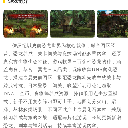
游戏简介
侏罗纪以史前恐龙世界为核心载体，融合园区经
营、恐龙养成、关卡闯关与竞技场对战多重内容，还原
真实古生物生态特征。游戏收录三百余种恐龙物种，涵
盖肉食、草食、翼龙三大品类，玩家收集DNA孵化恐
龙，搭建专属史前园区，搭配恐龙阵容完成主线关卡与
跨服对抗。日常登录、闯关、联盟活动可稳定领取
DNA、金币、食物等养成资源，操作采用点击放置模
式，新手不用复杂练习即可上手。地图划分火山、沼
泽、丛林多类场景，不同区域产出专属化石素材，兼顾
休闲养成与策略对战，适配碎片化游玩，长期更新新增
恐龙、副本与福利活动，持续丰富游玩内容。