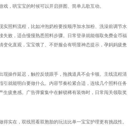
游戏，哄宝宝的时候可以开启拼图、简单儿歌互动。
现实照料流程，比如冲泡奶粉要按顺序加水加粉、洗澡前调节水
接失败，适合慢慢熟悉照料步骤。日常登录就能领取免费金币福
情变化直观，宝宝饿了、不舒服会有明显神态提示，孕妈妈疲惫
出现操作延迟，触控反馈跟手，拖拽道具不会卡顿。主线流程清
指引就能明白要做什么。内容节奏松紧合适，连续几个照料任务
产生疲惫感。广告弹窗集中在解锁稀有装饰时，日常闯关领取奖
做得实在，双线照看双胞胎的玩法比单一宝宝护理更有挑战性。