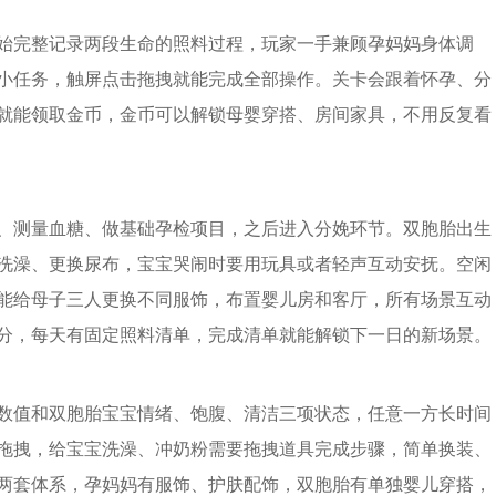
始完整记录两段生命的照料过程，玩家一手兼顾孕妈妈身体调
小任务，触屏点击拖拽就能完成全部操作。关卡会跟着怀孕、分
就能领取金币，金币可以解锁母婴穿搭、房间家具，不用反复看
、测量血糖、做基础孕检项目，之后进入分娩环节。双胞胎出生
洗澡、更换尿布，宝宝哭闹时要用玩具或者轻声互动安抚。空闲
能给母子三人更换不同服饰，布置婴儿房和客厅，所有场景互动
分，每天有固定照料清单，完成清单就能解锁下一日的新场景。
数值和双胞胎宝宝情绪、饱腹、清洁三项状态，任意一方长时间
拖拽，给宝宝洗澡、冲奶粉需要拖拽道具完成步骤，简单换装、
两套体系，孕妈妈有服饰、护肤配饰，双胞胎有单独婴儿穿搭，