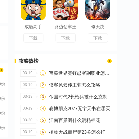
成语高手
路边估车王
修天决
下载
下载
下载
攻略热榜
宝藏世界霓虹忍者副职业怎么选
03-19
1
0份
侠客风云传王蓉怎么攻略
03-19
2
帝国时代2长枪兵被什么克制
03-19
3
0份
赛博朋克2077无字天书在哪买
03-19
4
0份
江南百景图什么消耗棉花
03-20
5
0份
植物大战僵尸第23关怎么打
03-19
6