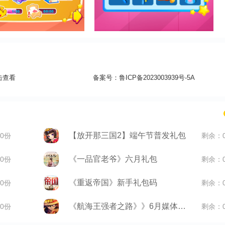
击查看
备案号：
鲁ICP备2023003939号-5A
【放开那三国2】端午节普发礼包
0份
剩余：
《一品官老爷》六月礼包
0份
剩余：
《重返帝国》新手礼包码
0份
剩余：
《航海王强者之路》》6月媒体礼包
0份
剩余：