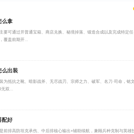
怎么拿
主要可通过开普通宝箱、商店兑换、秘境掉落、锻造合成以及完成特定任
覆盖前期开...
怎么出装
装为抵抗之靴、暗影战斧、无尽战刃、宗师之力、破军、名刀·司命，铭
无双...
搭配好
是前排高防坦克承伤、中后排核心输出+辅助续航，兼顾兵种克制与英雄