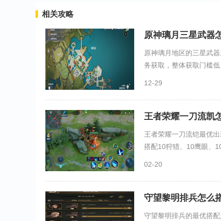
相关攻略
原神璃月三星武器
原神璃月地区的三星武器
务获取，整体获取门槛低，
12-29
王者荣耀一刀流凯
王者荣耀一刀流铠最优出
搭配10狩猎、10鹰眼、10
02-20
守望黎明排兵怎么
守望黎明排兵的最优搭配