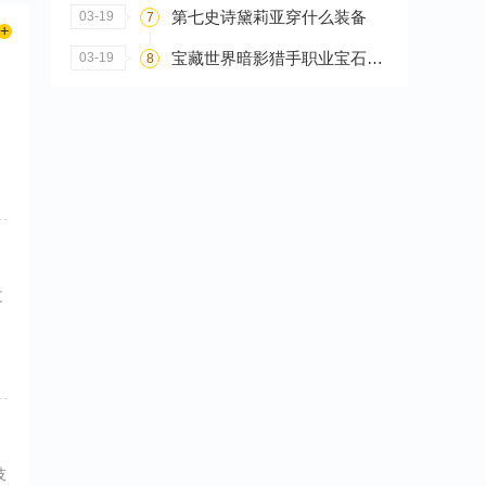
第七史诗黛莉亚穿什么装备
03-19
7
宝藏世界暗影猎手职业宝石怎么搭配
03-19
8
文
技