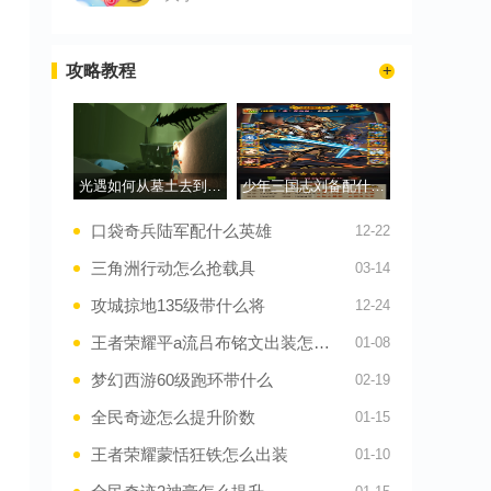
攻略教程
光遇如何从墓土去到峡谷终点
少年三国志刘备配什么马
口袋奇兵陆军配什么英雄
12-22
三角洲行动怎么抢载具
03-14
攻城掠地135级带什么将
12-24
王者荣耀平a流吕布铭文出装怎么搭配
01-08
梦幻西游60级跑环带什么
02-19
全民奇迹怎么提升阶数
01-15
王者荣耀蒙恬狂铁怎么出装
01-10