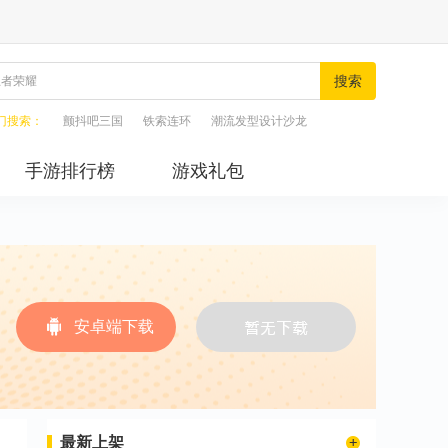
搜索
门搜索：
颤抖吧三国
铁索连环
潮流发型设计沙龙
手游排行榜
游戏礼包
安卓端下载
最新上架