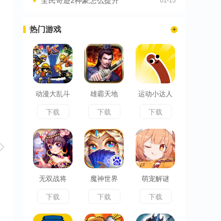
全民奇迹2神豪怎么提升
01-15
热门游戏
动漫大乱斗
雄霸天地
运动小达人
下载
下载
下载
无双战将
魔神世界
萌宠解谜
下载
下载
下载