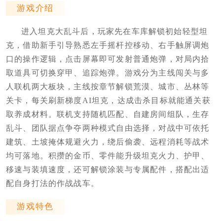
游戏介绍
进入坦克大乱斗后，玩家先在车库解锁初始轻型坦
克，借助新手引导熟悉左手摇杆控移动、右手触屏调炮
口的操作逻辑，点击屏幕即可发射普通炮弹，对局内拾
取道具可切换穿甲、追踪炮弹。游戏分为主线闯关与多
人联机两大板块，主线按章节解锁荒漠、城市、丛林等
关卡，每关刷新梯度AI坦克，达成击杀目标就能通关获
取养成材料。联机支持随机匹配、自建房间组队，生存
乱斗、团队据点争夺两种模式自由选择，对战中可依托
建筑、土坡掩体规避火力，绕后偷袭、远程消耗等战术
均可落地。积攒的金币、零件能升级坦克火力、护甲、
移速与装填速度，还可解锁涂装与专属配件，搭配出适
配自身打法的作战战车。
游戏特色