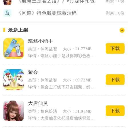
《航海王强者之路》》6月媒体礼包
剩余：0份
《问道》特色服测试激活码
剩余：0份
最新上架
螺丝小能手
下载
类型：休闲益智
大小：21.77MB
详情：螺丝小能手是以拆卸彩色板块为核心的单机益智解谜手游，核心操作是拧下螺丝挪至空...
聚会
下载
类型：休闲益智
大小：69.72MB
详情：聚会主打线下好友团聚、线上远程联机双场景的轻社交闯关玩法，适配聚餐、宿舍、团...
大唐仙灵
下载
类型：角色扮演
大小：31.81MB
详情：大唐仙灵依托盛唐仙侠背景搭建修仙大世界，玩家以修行者身份游历大唐疆域，收服各...