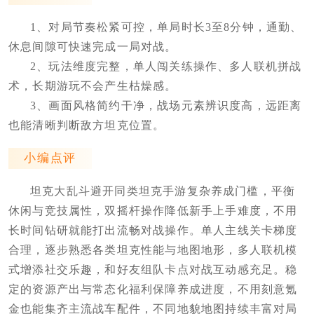
1、对局节奏松紧可控，单局时长3至8分钟，通勤、
休息间隙可快速完成一局对战。
2、玩法维度完整，单人闯关练操作、多人联机拼战
术，长期游玩不会产生枯燥感。
3、画面风格简约干净，战场元素辨识度高，远距离
也能清晰判断敌方坦克位置。
小编点评
坦克大乱斗避开同类坦克手游复杂养成门槛，平衡
休闲与竞技属性，双摇杆操作降低新手上手难度，不用
长时间钻研就能打出流畅对战操作。单人主线关卡梯度
合理，逐步熟悉各类坦克性能与地图地形，多人联机模
式增添社交乐趣，和好友组队卡点对战互动感充足。稳
定的资源产出与常态化福利保障养成进度，不用刻意氪
金也能集齐主流战车配件，不同地貌地图持续丰富对局