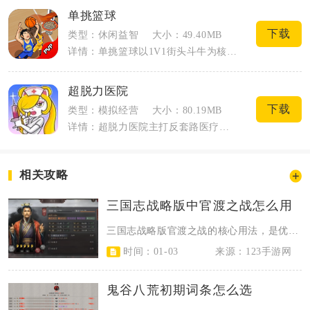
单挑篮球
下载
类型：休闲益智
大小：49.40MB
详情：单挑篮球以1V1街头斗牛为核心载体，主打轻量化实时篮球竞技，适配碎片化休闲游...
超脱力医院
下载
类型：模拟经营
大小：80.19MB
详情：超脱力医院主打反套路医疗模拟经营，玩家接手一间专治各类现代怪病的特殊诊所，脱...
相关攻略
三国志战略版中官渡之战怎么用
三国志战略版官渡之战的核心用法，是优先解锁战械系统、活用势力2+1协力机制、...
时间：01-03
来源：123手游网
鬼谷八荒初期词条怎么选