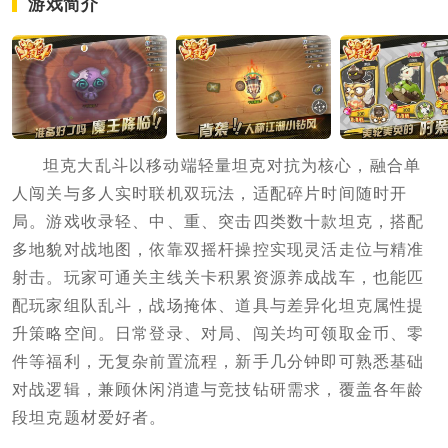
游戏简介
坦克大乱斗以移动端轻量坦克对抗为核心，融合单
人闯关与多人实时联机双玩法，适配碎片时间随时开
局。游戏收录轻、中、重、突击四类数十款坦克，搭配
多地貌对战地图，依靠双摇杆操控实现灵活走位与精准
射击。玩家可通关主线关卡积累资源养成战车，也能匹
配玩家组队乱斗，战场掩体、道具与差异化坦克属性提
升策略空间。日常登录、对局、闯关均可领取金币、零
件等福利，无复杂前置流程，新手几分钟即可熟悉基础
对战逻辑，兼顾休闲消遣与竞技钻研需求，覆盖各年龄
段坦克题材爱好者。