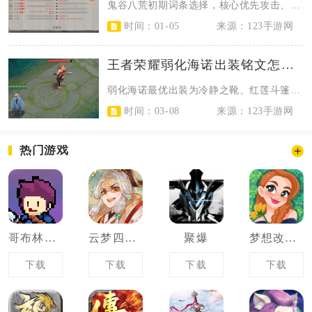
鬼谷八荒初期词条选择，核心优先攻击、护盾、冷却缩减与持续伤害类词条，心法以劲...
时间：01-05
来源：123手游网
王者荣耀弱化海诺出装铭文怎么搭配
弱化海诺最优出装为冷静之靴、红莲斗篷、不死鸟之眼、不祥征兆、永夜守护、血魔之...
时间：03-08
来源：123手游网
热门游戏
哥布林猎手
云梦四时歌
聚爆
梦想改造屋
下载
下载
下载
下载