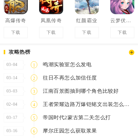
高爆传奇
凤凰传奇
红颜霸业
云梦伏妖录
下载
下载
下载
下载
攻略热榜
鸣潮实验室怎么发电
03-04
1
往日不再怎么加信任度
03-14
2
江南百景图抽到哪个角色比较好
03-03
3
王者荣耀边路万爆铠铭文出装怎么搭配
02-04
4
帝国时代2蒙古第二关怎么打
03-17
5
摩尔庄园怎么获取浆果
03-16
6