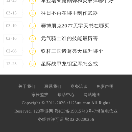
泰拉瑞亚魔晶弹和灵液弹哪个好
12-23
3
往日不再在哪里制作武器
03-15
4
赛博朋克2077无字天书在哪买
03-19
5
元气骑士谁的技能最厉害
02-16
6
铁杆三国诸葛亮天赋升哪个
02-08
7
星际战甲龙钥宝库怎么找
12-25
8
关于我们
联系我们
商务洽谈
免责声明
家长监护
帮助中心
网站地图
Copyright © 2011-2026 sf123uu.com All Rights
Reserved. 123手游网
鄂ICP备19015743号-7
增值电信业
务经营许可证 鄂B2-20200256