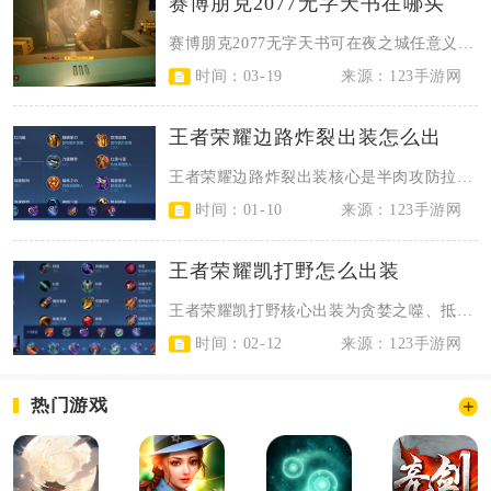
赛博朋克2077无字天书在哪买
赛博朋克2077无字天书可在夜之城任意义体医生处购买，售价100000欧元，...
时间：03-19
来源：123手游网
王者荣耀边路炸裂出装怎么出
王者荣耀边路炸裂出装核心是半肉攻防拉满，战边选暗影战斧+冰痕之握+纯净苍穹，...
时间：01-10
来源：123手游网
王者荣耀凯打野怎么出装
王者荣耀凯打野核心出装为贪婪之噬、抵抗之靴、暗影战斧、宗师之力、无尽战刃、名...
时间：02-12
来源：123手游网
热门游戏