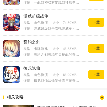
详情：一战封神取材传统封神故事，采用国风回合制战斗模式，移动端安装包体量适中，低配...
漫威超级战争
下载
类型：角色扮演
大小：74.30MB
详情：漫威超级战争依托漫威多元宇宙打造5V5移动端MOBA对战内容，收录复仇者联盟...
誓约之剑
下载
类型：卡牌游戏
大小：46.83MB
详情：誓约之剑围绕英灵征战的奇幻剧情展开，主打半即时回合卡牌对战，兼顾策略布阵与手...
御龙战仙
下载
类型：角色扮演
大小：86.99MB
详情：御龙战仙以仙侠修真与传奇打宝结合为核心内容，主打移动端自由刷图、组队打BOS...
相关攻略