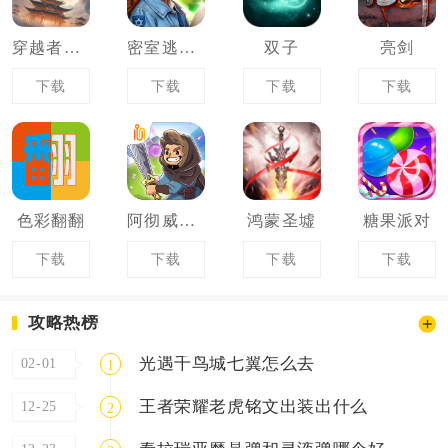
穿越者系统模拟
密室逃脱10侦探风云
双子
亮剑
下载
下载
下载
下载
色彩翻翻
阿彻威尔奇妙冒险拱谷世界
鸿蒙圣墟
糖果派对
下载
下载
下载
下载
攻略热榜
光遇千鸟城七翼怎么去
02-01
1
王者荣耀老虎铭文出装出什么
12-25
2