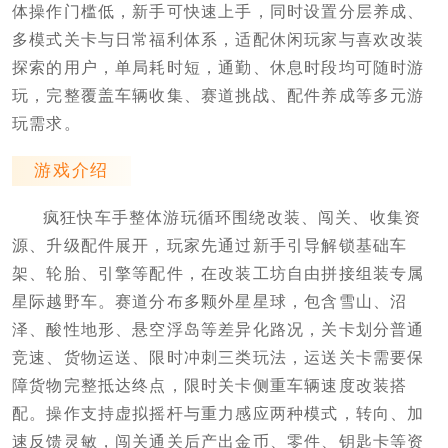
体操作门槛低，新手可快速上手，同时设置分层养成、
多模式关卡与日常福利体系，适配休闲玩家与喜欢改装
探索的用户，单局耗时短，通勤、休息时段均可随时游
玩，完整覆盖车辆收集、赛道挑战、配件养成等多元游
玩需求。
游戏介绍
疯狂快车手整体游玩循环围绕改装、闯关、收集资
源、升级配件展开，玩家先通过新手引导解锁基础车
架、轮胎、引擎等配件，在改装工坊自由拼接组装专属
星际越野车。赛道分布多颗外星星球，包含雪山、沼
泽、酸性地形、悬空浮岛等差异化路况，关卡划分普通
竞速、货物运送、限时冲刺三类玩法，运送关卡需要保
障货物完整抵达终点，限时关卡侧重车辆速度改装搭
配。操作支持虚拟摇杆与重力感应两种模式，转向、加
速反馈灵敏，闯关通关后产出金币、零件、钥匙卡等资