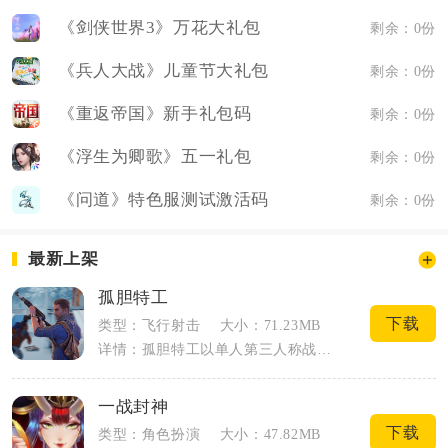
《剑侠世界3》万花大礼包
剩余：0份
《兵人大战》儿童节大礼包
剩余：0份
《重返帝国》新手礼包码
剩余：0份
《浮生为卿歌》五一礼包
剩余：0份
《问道》特色服测试激活码
剩余：0份
最新上架
孤胆特工
下载
类型：飞行射击
大小：71.23MB
详情：孤胆特工以单人第三人称战术射击为核心载体，玩家化身独行特工穿梭各类危险区域执...
一战封神
下载
类型：角色扮演
大小：47.82MB