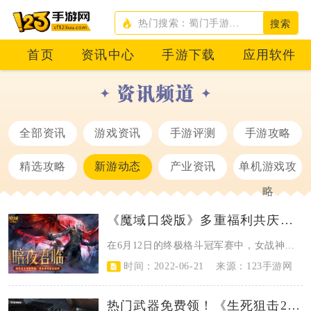
搜索
首页
资讯中心
手游下载
应用软件
全部资讯
游戏资讯
手游评测
手游攻略
精选攻略
新游动态
产业资讯
单机游戏攻
略
《魔域口袋版》多重福利共庆全新资料片 欧皇锦鲤大奖等你来赢
​在6月12日的终极格斗冠军赛中，女战神张伟丽一记灵动无比的转身拳直接KO对...
时间：2022-06-21
来源：123手游网
热门武器免费领！《生死狙击2》多重豪礼享不停