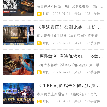
​海量福利不间断，热门武器免费领！国产次世代畅爽射击网游《生死狙击2》已全面...
时间：2022-06-21
来源：123手游网
《重返帝国》公测来袭，主机一姐女流66首发体验
​喜大普奔！6月13日《重返帝国》终于迎来了全平台公测~为了答谢诸位《帝国时...
时间：2022-06-21
来源：123手游网
“最强舞者”唐诗逸浪姐3一公舞台表现惊艳，曾在绝对演绎cos大唐公主火出圈
​不知大家都看《乘风破浪的姐姐》第三季了吗？在这一季中，许多姐姐都有着精彩的...
时间：2022-06-21
来源：123手游网
《FFBE 幻影战争》限定兵员埃尔西蕾尔（夏日）现已登场！
​本周兵员上新通告！ 《最终幻想：勇气启示录 幻影战争》UR兵员埃尔西蕾尔（...
时间：2022-06-21
来源：123手游网