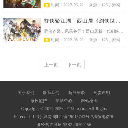
时间：2022-06-21
来源：123手游网
群侠聚江湖！西山居《剑侠世界3》六大门派CG首曝
​群侠齐聚，风采各异！西山居新一代剑侠情缘手游《剑侠世界3》六大门派CG今日...
时间：2022-06-21
来源：123手游网
上一页
下一页
关于我们
联系我们
商务洽谈
免责声明
家长监护
帮助中心
网站地图
Copyright © 2011-2026 sf123uu.com All Rights
Reserved. 123手游网
鄂ICP备19015743号-7
增值电信业
务经营许可证 鄂B2-20200256