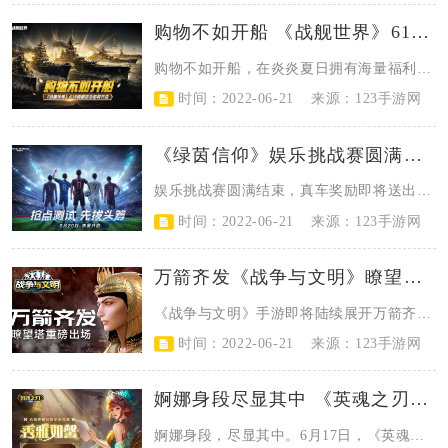
购物不如开船 《战舰世界》618特惠活动即将开启
​购物不如开船，在炎炎夏日拥有海量福利，享受“夏日燃情三部曲”带来的惊喜大餐...
时间：2022-06-21
来源：123手游网
《绿茵信仰》娱乐挑战赛圆满结束！主播区可乐获大赛冠军！
​娱乐挑战赛圆满结束，真车奖励即将送出！网易首款自研拟真足球竞技游戏《绿茵信...
时间：2022-06-21
来源：123手游网
万箭齐发《战争与文明》瞭望塔重磅登场！
​《战争与文明》手游即将陆续展开万箭齐发、星之开拓者、父亲节礼赠活动，在这些...
时间：2022-06-21
来源：123手游网
婀娜身段尽显其中 《英魂之刃口袋版》神秘冒险家旗袍造型来袭
​婀娜身段，尽显其中。6月17日，《英魂之刃口袋版》英雄神秘冒险家新皮肤——...