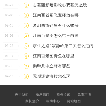
古墓丽影暗影蛇心双墓怎么玩
02-22
1
江南百景图飞翼楼放在哪
03-08
2
梦幻西游钓鱼有什么收获
02-15
3
江南百景图怎么屯三白酒
03-08
4
求生之路2寂静岭第二关怎么过的
02-22
5
江南百景图青鱼在哪里
02-17
6
鹅鸭杀中立牌有哪些
03-16
7
无期迷途海拉怎么玩
02-13
8
关于我们
联系我们
商务洽谈
免责声明
家长监护
帮助中心
网站地图