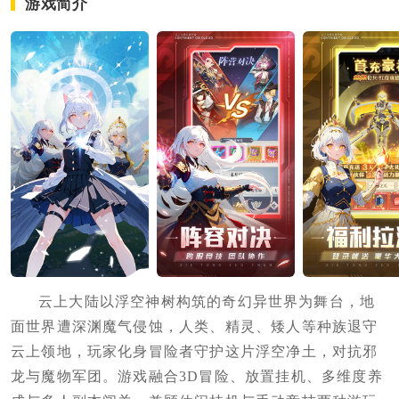
游戏简介
云上大陆以浮空神树构筑的奇幻异世界为舞台，地
面世界遭深渊魔气侵蚀，人类、精灵、矮人等种族退守
云上领地，玩家化身冒险者守护这片浮空净土，对抗邪
龙与魔物军团。游戏融合3D冒险、放置挂机、多维度养