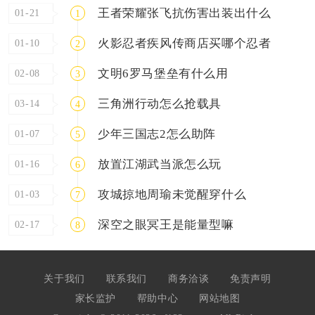
王者荣耀张飞抗伤害出装出什么
01-21
1
火影忍者疾风传商店买哪个忍者
01-10
2
文明6罗马堡垒有什么用
02-08
3
三角洲行动怎么抢载具
03-14
4
少年三国志2怎么助阵
01-07
5
放置江湖武当派怎么玩
01-16
6
攻城掠地周瑜未觉醒穿什么
01-03
7
深空之眼冥王是能量型嘛
02-17
8
关于我们
联系我们
商务洽谈
免责声明
家长监护
帮助中心
网站地图