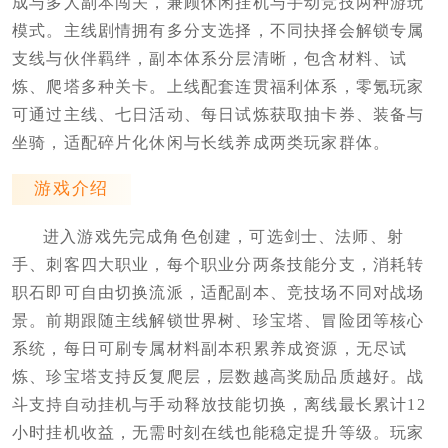
成与多人副本闯关，兼顾休闲挂机与手动竞技两种游玩
模式。主线剧情拥有多分支选择，不同抉择会解锁专属
支线与伙伴羁绊，副本体系分层清晰，包含材料、试
炼、爬塔多种关卡。上线配套连贯福利体系，零氪玩家
可通过主线、七日活动、每日试炼获取抽卡券、装备与
坐骑，适配碎片化休闲与长线养成两类玩家群体。
游戏介绍
进入游戏先完成角色创建，可选剑士、法师、射
手、刺客四大职业，每个职业分两条技能分支，消耗转
职石即可自由切换流派，适配副本、竞技场不同对战场
景。前期跟随主线解锁世界树、珍宝塔、冒险团等核心
系统，每日可刷专属材料副本积累养成资源，无尽试
炼、珍宝塔支持反复爬层，层数越高奖励品质越好。战
斗支持自动挂机与手动释放技能切换，离线最长累计12
小时挂机收益，无需时刻在线也能稳定提升等级。玩家