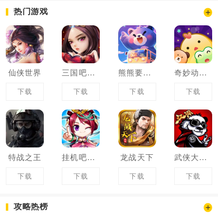
热门游戏
仙侠世界
三国吧兄弟
熊熊要回家
奇妙动物消除大作战
下载
下载
下载
下载
特战之王
挂机吧主公
龙战天下
武侠大明星
下载
下载
下载
下载
攻略热榜