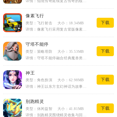
详情：仙境传奇延续复古传奇的核心框架，主打散人打宝与自由PK，三职业体系完整保留战...
像素飞行
下载
类型：飞行射击
大小：18.34MB
详情：像素飞行采用复古竖版像素画风打造弹幕飞行闯关内容，复刻老式街机空战玩法，全程...
守塔不能停
下载
类型：策略塔防
大小：35.53MB
详情：守塔不能停融合经典魔兽类塔防框架与Roguelike随机机制，玩家以召唤师身...
神王
下载
类型：角色扮演
大小：62.98MB
详情：神王以东方玄幻神话为故事基底，玩家踏入仙魔交织的三界，从普通修士一路突破境界...
别跑精灵
下载
类型：休闲益智
大小：41.81MB
详情：别跑精灵围绕精灵收集与回合对战打造冒险RPG手游，玩家化身训练师穿梭多块区域...