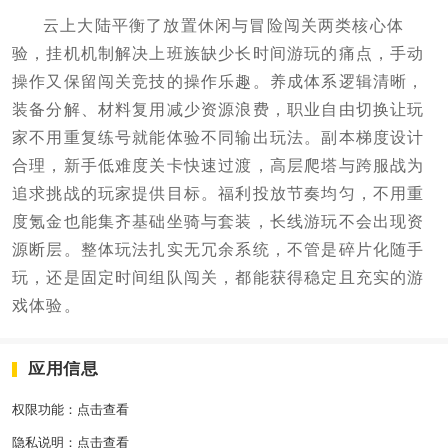
云上大陆平衡了放置休闲与冒险闯关两类核心体
验，挂机机制解决上班族缺少长时间游玩的痛点，手动
操作又保留闯关竞技的操作乐趣。养成体系逻辑清晰，
装备分解、材料复用减少资源浪费，职业自由切换让玩
家不用重复练号就能体验不同输出玩法。副本梯度设计
合理，新手低难度关卡快速过渡，高层爬塔与跨服战为
追求挑战的玩家提供目标。福利投放节奏均匀，不用重
度氪金也能集齐基础坐骑与套装，长线游玩不会出现资
源断层。整体玩法扎实无冗余系统，不管是碎片化随手
玩，还是固定时间组队闯关，都能获得稳定且充实的游
戏体验。
应用信息
权限功能：
点击查看
隐私说明：
点击查看