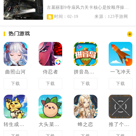
古墓丽影9寺庙风力关卡核心是按顺序操控两处风力机关：先在登基大殿关闭侧窗、等...
时间：02-19
来源：123手游网
热门游戏
曲照山河
侍忍者
拼音岛大冒险
一飞冲天
下载
下载
下载
下载
转生成为宠物大师
大头菜菜历险记
蜂之恋
推了个箱子