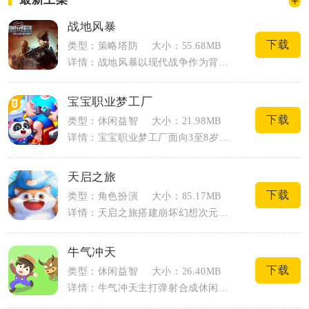
战地风暴
下载
类型：策略塔防
大小：55.68MB
详情：战地风暴以现代战争作为背景，融合SLG经营和RTS即时战术玩法。玩家扮演指挥...
宝宝职业梦工厂
下载
类型：休闲益智
大小：21.98MB
详情：宝宝职业梦工厂面向3至8岁低龄儿童打造沉浸式职业启蒙互动内容，融合角色扮演、...
天启之旅
下载
类型：角色扮演
大小：85.17MB
详情：天启之旅搭建崩坏幻想次元世界，玩家化身世界救援者，集结七大种族少女幻灵抵御全...
牛气冲天
下载
类型：休闲益智
大小：26.40MB
详情：牛气冲天主打弹射合成休闲闯关玩法，以卡通小牛为核心形象，融合物理碰撞与轻度养...