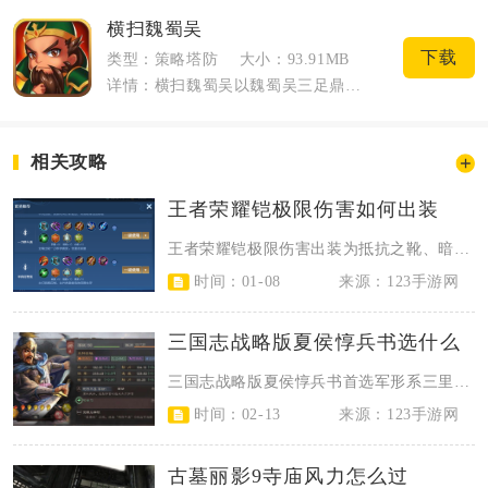
横扫魏蜀吴
下载
类型：策略塔防
大小：93.91MB
详情：横扫魏蜀吴以魏蜀吴三足鼎立乱世为背景，融合塔防、武将收集与离线挂机多重玩法。...
相关攻略
王者荣耀铠极限伤害如何出装
王者荣耀铠极限伤害出装为抵抗之靴、暗影战斧、无尽战刃、宗师之力、破军、名刀·...
时间：01-08
来源：123手游网
三国志战略版夏侯惇兵书选什么
三国志战略版夏侯惇兵书首选军形系三里而还+铁甲+刚柔，次选无战而胜+防备+守...
时间：02-13
来源：123手游网
古墓丽影9寺庙风力怎么过