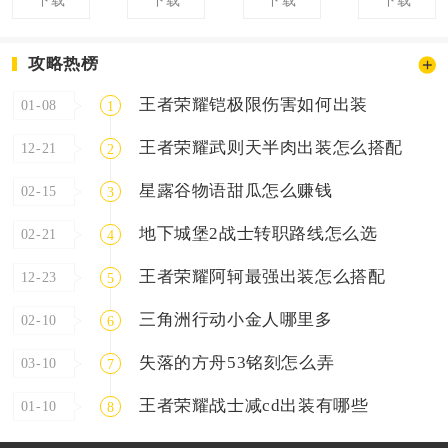
下载
下载
下载
下载
攻略热榜
王者荣耀铠极限伤害如何出装
01-08
1
王者荣耀武则天半肉出装怎么搭配
12-21
2
星露谷物语甜瓜怎么赚钱
02-15
3
地下城堡2战士转职路线怎么选
02-21
4
王者荣耀阿轲最强出装怎么搭配
12-23
5
三角洲行动小金人哪里多
02-10
6
失落的方舟53铭刻怎么弄
03-10
7
王者荣耀战士减cd出装有哪些
01-10
8