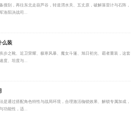
备搜刮，再往东北走葫芦谷，转道渭水关、五丈原，破解落雷计与石阵，
洛阳决战司...
什么装
疾步之靴、近卫荣耀、极寒风暴、魔女斗篷、旭日初光、霸者重装，这套
度、坦度与...
用
法是通过搭配角色特性与战局环境，合理激活枷锁效果、解锁专属加成，
功能性，适...