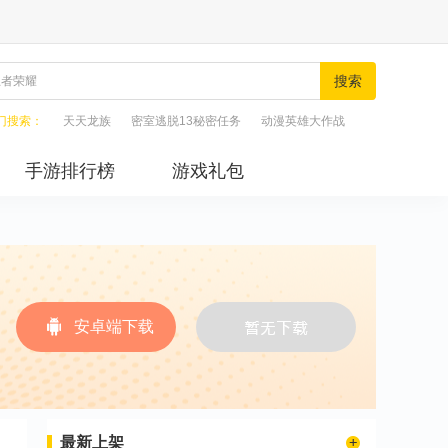
搜索
门搜索：
天天龙族
密室逃脱13秘密任务
动漫英雄大作战
手游排行榜
游戏礼包
安卓端下载
最新上架