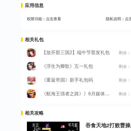
应用信息
权限功能：
点击查看
隐私说明：
点
相关礼包
【放开那三国2】端午节普发礼包
剩余：
《浮生为卿歌》五一礼包
剩余：
《重返帝国》新手礼包码
剩余：
《航海王强者之路》》6月媒体礼包
剩余：
相关攻略
吞食天地2打败曹