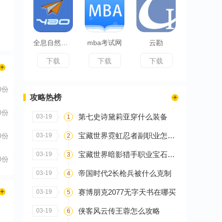
全息自然拼读法
mba考试网
云勘
下载
下载
下载
0份
攻略热榜
0份
第七史诗黛莉亚穿什么装备
03-19
1
宝藏世界霓虹忍者副职业怎么选
0份
03-19
2
宝藏世界暗影猎手职业宝石怎么搭配
03-19
3
0份
帝国时代2长枪兵被什么克制
03-19
4
赛博朋克2077无字天书在哪买
03-19
5
侠客风云传王蓉怎么攻略
03-19
6