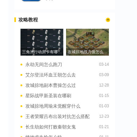
攻略教程
三角洲行动房卡有哪几种
攻城掠地战力值怎么提升
永劫无间怎么跑刀
03-14
艾尔登法环血王朝怎么去
03-09
攻城掠地副本曹操怎么过
12-28
星际战甲新圣装在哪刷
01-15
攻城掠地周瑜未觉醒穿什么
01-03
王者荣耀吕布出装对抗怎么搭配
12-23
长生劫如何打败秦朝女鬼
01-21