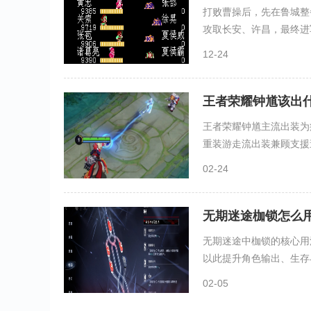
打败曹操后，先在鲁城整
攻取长安、许昌，最终进军
12-24
王者荣耀钟馗该出
王者荣耀钟馗主流出装为
重装游走流出装兼顾支援速
02-24
无期迷途枷锁怎么
无期迷途中枷锁的核心用
以此提升角色输出、生存与
02-05