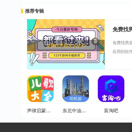
推荐专辑
免费找
免费找男
免费找男朋友的软件
应用到软件
声律启蒙儿歌mp3
东北中油司机端
富淘吧