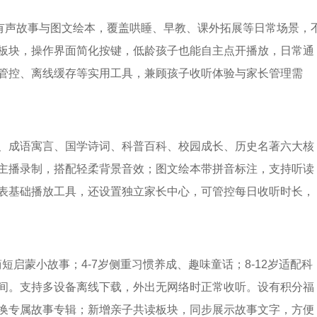
的有声故事与图文绘本，覆盖哄睡、早教、课外拓展等日常场景，
板块，操作界面简化按键，低龄孩子也能自主点开播放，日常通
管控、离线缓存等实用工具，兼顾孩子收听体验与家长管理需
、成语寓言、国学诗词、科普百科、校园成长、历史名著六大核
主播录制，搭配轻柔背景音效；图文绘本带拼音标注，支持听读
表基础播放工具，还设置独立家长中心，可管控每日收听时长，
短启蒙小故事；4-7岁侧重习惯养成、趣味童话；8-12岁适配科
间。支持多设备离线下载，外出无网络时正常收听。设有积分福
换专属故事专辑；新增亲子共读板块，同步展示故事文字，方便