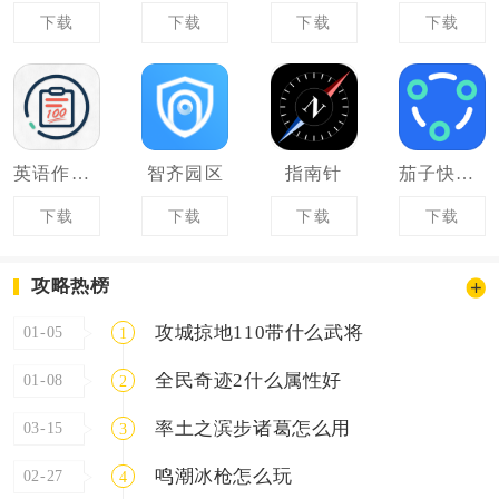
下载
下载
下载
下载
英语作文批改
智齐园区
指南针
茄子快传备份
下载
下载
下载
下载
攻略热榜
攻城掠地110带什么武将
01-05
1
全民奇迹2什么属性好
01-08
2
率土之滨步诸葛怎么用
03-15
3
鸣潮冰枪怎么玩
02-27
4