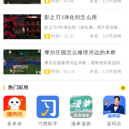
时间：03-06
来源：123手游网
影之刃3净化剂怎么用
影之刃3中净化剂（净化液）用于罪业装备初次解封，在罪业空间穿梭之人处兑换后，...
时间：12-25
来源：123手游网
摩尔庄园怎么修理河边的木桥
摩尔庄园修理河边木桥，需角色等级达到14级并完成前置主线任务，备齐15块木头...
时间：02-14
来源：123手游网
热门应用
多来米
习惯助手
漫单漫画
蓝同志