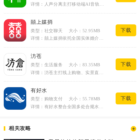
详情：人声分离主打移动端AI音轨拆分，专门解决日常找不到纯伴奏、提取干净人声、清除...
囍上媒捎
下载
类型：社交聊天
大小：52.95MB
详情：囍上媒捎依托全国实体婚介联盟搭建线上婚恋服务端口，打通线上交友筛选与线下门店...
汸苍
下载
类型：生活服务
大小：83.35MB
详情：汸苍主打线上购物、实景直播与生活化社交综合服务，覆盖全品类日用好物与本地线下...
有好水
下载
类型：购物支付
大小：55.78MB
详情：有好水整合全国多处合规水源地资源，搭建线上订水、水质溯源、饮水管理一体化服务...
相关攻略