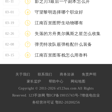
影之刃3最后一个副本怎么开
01-11
3
守望黎明选择哪个职业好
03-01
4
江南百景图野生动物哪有
03-19
5
失落的方舟奥尔佩斯之星怎么收集
02-26
6
弹壳特攻队霰弹枪配什么装备
02-08
7
江南百景图客栈怎么用香料
03-15
8
关于我们
联系我们
商务洽谈
免责声明
家长监护
帮助中心
网站地图
Copyright © 2011-2026 sf123uu.com All Rights
Reserved. 123手游网
鄂ICP备19015743号-7
增值电信业
务经营许可证 鄂B2-20200256