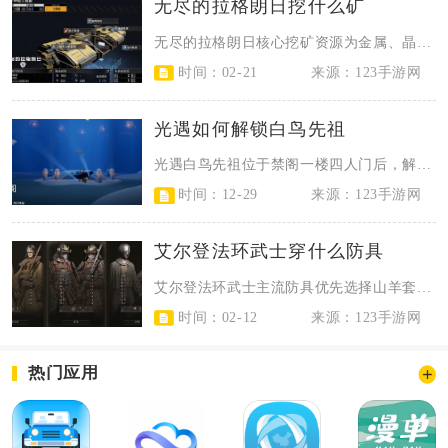
无尽的拉格朗日挖什么矿
无尽的拉格朗日核心挖矿资源为金属、晶体、重氢，前期优先挖金属，中期均衡金属与...
时间：02-21
来源：123手游网
光遇如何解锁白鸟先祖
光遇白鸟先祖位于禁阁一楼四人门后，解锁需先抵达禁阁、开启四人门、完成运火回忆...
时间：12-29
来源：123手游网
艾尔登法环武士穿什么防具
艾尔登法环武士主流防具优先选择山羊套装、流浪骑士套装、黑刀套装与尊腐骑士套装...
时间：02-12
来源：123手游网
热门应用