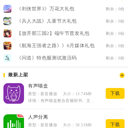
《剑侠世界3》万花大礼包
剩余：0份
《兵人大战》儿童节大礼包
剩余：0份
【放开那三国2】端午节普发礼包
剩余：0份
《航海王强者之路》》6月媒体礼包
剩余：0份
《问道》特色服测试激活码
剩余：0份
最新上架
有声喵盒
下载
类型：影音播放
大小：13.74MB
详情：有声喵盒整合音频听书、文稿画本、AI文字转语音两类核心板块，兼顾日常音频休闲...
人声分离
下载
类型：影音播放
大小：58.53MB