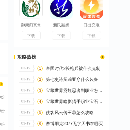
御康归真堂
新民融媒
日出充电
下载
下载
下载
攻略热榜
帝国时代2长枪兵被什么克制
03-19
1
第七史诗黛莉亚穿什么装备
03-19
2
宝藏世界霓虹忍者副职业怎么选
03-19
3
0份
宝藏世界暗影猎手职业宝石怎么搭配
03-19
4
0份
侠客风云传王蓉怎么攻略
03-19
5
赛博朋克2077无字天书在哪买
03-19
6
0份