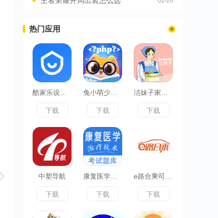
王者荣耀开局出装怎么选
01-26
热门应用
酷家乐设计师
兔小萌少儿编程
洁妹子家政保洁
下载
下载
下载
中塑导航
康复医学治疗技术易题库
e路合乘司机端
下载
下载
下载