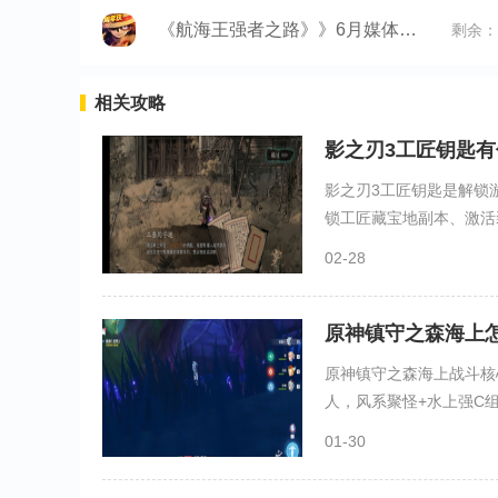
《航海王强者之路》》6月媒体礼包
剩余：
相关攻略
影之刃3工匠钥匙有
影之刃3工匠钥匙是解锁
锁工匠藏宝地副本、激活装
02-28
原神镇守之森海上
原神镇守之森海上战斗核
人，风系聚怪+水上强C组
01-30