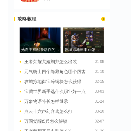
攻略教程
光遇中有献祭动作的先祖在哪里
攻城掠地副本75怎么过
王者荣耀戈娅刘邦怎么出装
01-08
元气骑士四个隐藏角色哪个厉害
01-10
攻城掠地御宝碎铜块怎么获得
02-15
宝藏世界新手选什么职业好一点
03-03
万象物语特长怎样继承
01-24
燕云十六声幻容鸢怎么打
03-10
万国觉醒t5兵怎么解锁
02-07