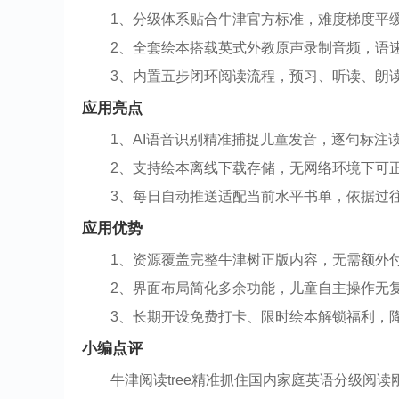
1、分级体系贴合牛津官方标准，难度梯度平
2、全套绘本搭载英式外教原声录制音频，语
3、内置五步闭环阅读流程，预习、听读、朗
应用亮点
1、AI语音识别精准捕捉儿童发音，逐句标注
2、支持绘本离线下载存储，无网络环境下可
3、每日自动推送适配当前水平书单，依据过
应用优势
1、资源覆盖完整牛津树正版内容，无需额外
2、界面布局简化多余功能，儿童自主操作无
3、长期开设免费打卡、限时绘本解锁福利，
小编点评
牛津阅读tree精准抓住国内家庭英语分级阅