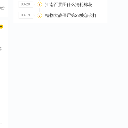
江南百景图什么消耗棉花
03-20
7
0份
植物大战僵尸第23关怎么打
03-19
8
解