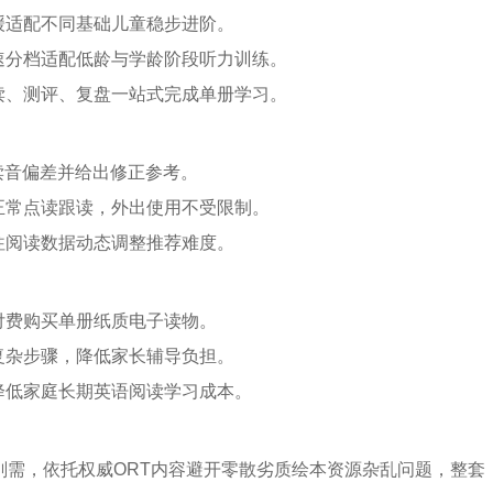
缓适配不同基础儿童稳步进阶。
速分档适配低龄与学龄阶段听力训练。
读、测评、复盘一站式完成单册学习。
读音偏差并给出修正参考。
正常点读跟读，外出使用不受限制。
往阅读数据动态调整推荐难度。
付费购买单册纸质电子读物。
复杂步骤，降低家长辅导负担。
降低家庭长期英语阅读学习成本。
读刚需，依托权威ORT内容避开零散劣质绘本资源杂乱问题，整套