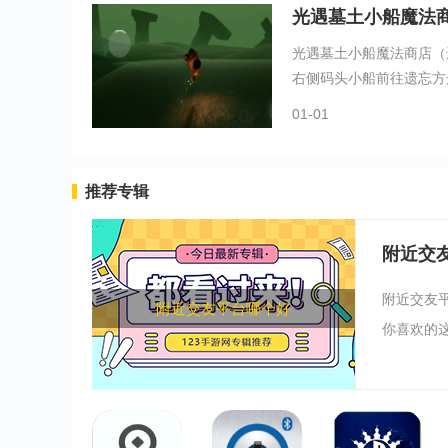
光遇墓土小船魔法
光遇墓土小船魔法商店（
右侧码头小船前往遗忘方舟
01-01
推荐专辑
附近交
附近交友
附近交友平台哪个好
你喜欢的这