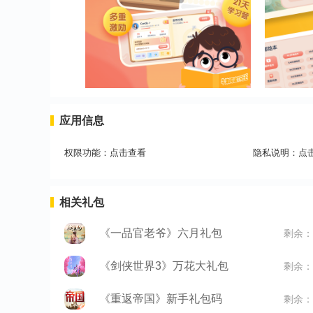
应用信息
权限功能：
点击查看
隐私说明：
点
相关礼包
《一品官老爷》六月礼包
剩余：
《剑侠世界3》万花大礼包
剩余：
《重返帝国》新手礼包码
剩余：