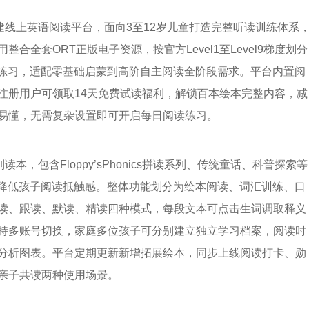
搭建线上英语阅读平台，面向3至12岁儿童打造完整听读训练体系
全套ORT正版电子资源，按官方Level1至Level9梯度划分
汇练习，适配零基础启蒙到高阶自主阅读全阶段需求。平台内置阅
注册用户可领取14天免费试读福利，解锁百本绘本完整内容，减
易懂，无需复杂设置即可开启每日阅读练习。
本，包含Floppy’sPhonics拼读系列、传统童话、科普探索等
剧情降低孩子阅读抵触感。整体功能划分为绘本阅读、词汇训练、口
读、跟读、默读、精读四种模式，每段文本可点击生词调取释义
持多账号切换，家庭多位孩子可分别建立独立学习档案，阅读时
分析图表。平台定期更新新增拓展绘本，同步上线阅读打卡、勋
亲子共读两种使用场景。