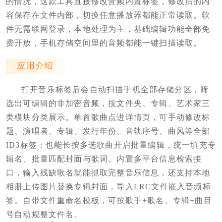
的情况，这款工具直接修改音频内置标签，修改后的内
容保存在文件内部，切换任意播放器都能正常读取。软
件无需联网登录，本地处理为主，基础编辑功能全部免
费开放，手机存储空间里的音频都能一键扫描读取。
应用介绍
打开音乐标签后会自动扫描手机全部存储分区，筛
选出可编辑的非加密音频，按文件夹、专辑、艺术家三
类模块分类展示。单首歌曲点进详情页，可手动修改标
题、演唱者、专辑、发行年份、音轨序号、曲风等全部
ID3标签；也能长按多选歌曲开启批量编辑，统一填充专
辑名、批量匹配封面与歌词。内置多平台信息检索接
口，输入残缺歌名就能抓取完整音乐信息，还支持本地
相册上传图片替换专辑封面，导入LRC文件嵌入音频标
签。自带文件重命名模板，可按歌手+歌名、专辑+曲目
号自动规整文件名。