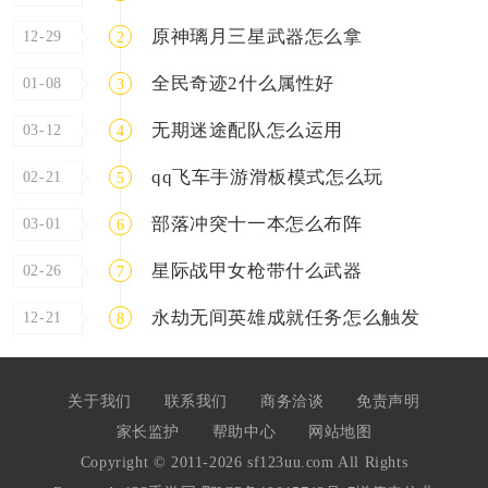
原神璃月三星武器怎么拿
12-29
2
全民奇迹2什么属性好
01-08
3
无期迷途配队怎么运用
03-12
4
qq飞车手游滑板模式怎么玩
02-21
5
部落冲突十一本怎么布阵
03-01
6
星际战甲女枪带什么武器
02-26
7
永劫无间英雄成就任务怎么触发
12-21
8
关于我们
联系我们
商务洽谈
免责声明
家长监护
帮助中心
网站地图
Copyright © 2011-2026 sf123uu.com All Rights