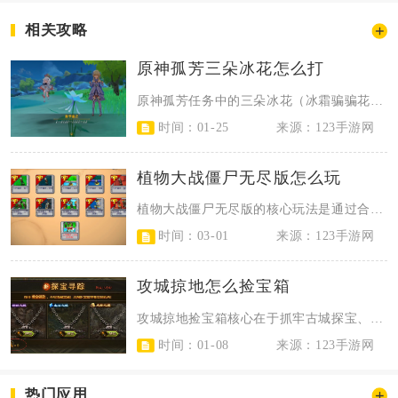
相关攻略
原神孤芳三朵冰花怎么打
原神孤芳任务中的三朵冰花（冰霜骗骗花）核心打法是火元素先手破盾+打断蓄力+持...
时间：01-25
来源：123手游网
植物大战僵尸无尽版怎么玩
植物大战僵尸无尽版的核心玩法是通过合理的阳光管理、阵型搭建与僵尸应对，打造可...
时间：03-01
来源：123手游网
攻城掠地怎么捡宝箱
攻城掠地捡宝箱核心在于抓牢古城探宝、功勋宝箱与限时活动三大渠道，优先规划古城...
时间：01-08
来源：123手游网
热门应用