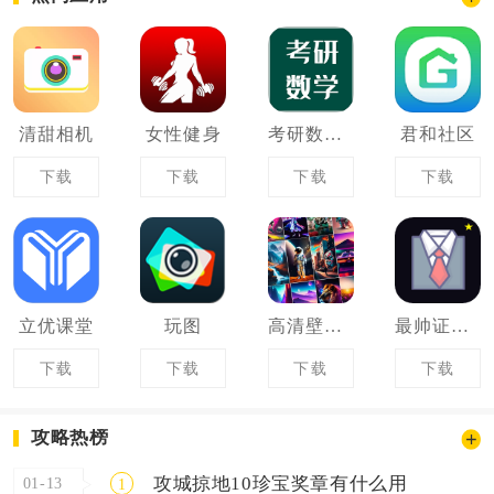
清甜相机
女性健身
考研数学宝典
君和社区
下载
下载
下载
下载
立优课堂
玩图
高清壁纸大全
最帅证件照
下载
下载
下载
下载
攻略热榜
攻城掠地10珍宝奖章有什么用
01-13
1