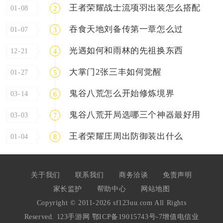
王者荣耀战士流项羽出装怎么搭配
01-08
2
吞食天地刘备传第一章怎么过
01-07
3
光遇如何和雨林的先祖换东西
12-21
4
大掌门2张三丰如何觉醒
01-27
5
鬼谷八荒怎么开始修炼境界
03-14
6
鬼谷八荒开局选哪三个神器最好用
03-03
7
王者荣耀庄周出防御装出什么
01-04
8
关于我们
联系我们
商务洽谈
免责声明
家长监护
帮助中心
网站地图
Copyright © 2011-2026 sf123uu.com All Rights
Reserved. 123手游网
鄂ICP备19015743号-7
增值电信业