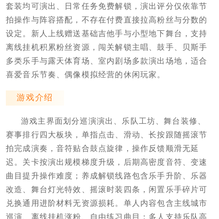
套装均可演出、日常任务免费解锁，演出评分仅依靠节
拍操作与阵容搭配，不存在付费直接拉高粉丝与分数的
设定。新人上线赠送基础吉他手与小型地下舞台，支持
离线挂机积累粉丝资源，闯关解锁主唱、鼓手、贝斯手
多类乐手与露天体育场、室内剧场多款演出场地，适合
喜爱音乐节奏、偶像模拟经营的休闲玩家。
游戏介绍
游戏主界面划分巡演演出、乐队工坊、舞台装修、
赛事排行四大板块，单指点击、滑动、长按跟随摇滚节
拍完成演奏，音符贴合鼓点旋律，操作反馈顺滑无延
迟。关卡按演出规模梯度升级，后期高密度音符、变速
曲目提升操作难度；养成解锁线路包含乐手升阶、乐器
改造、舞台灯光特效、摇滚时装四条，闲置乐手碎片可
兑换通用进阶材料无资源损耗。单人内容包含主线城市
巡演、离线挂机涨粉、自由练习曲目；多人支持乐队高