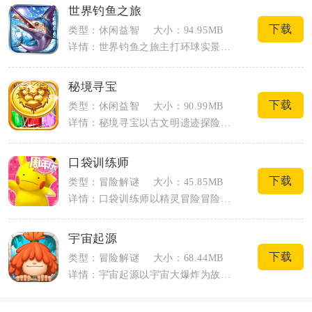
世界钓鱼之旅
下载
类型：休闲益智
大小：94.95MB
详情：世界钓鱼之旅主打环球实景垂钓模拟，融合轻量操作、渔具养成与鱼类收集玩法，适配...
秘境寻宝
下载
类型：休闲益智
大小：90.99MB
详情：秘境寻宝以古文明遗迹探险为核心载体，融合宝石消除与地宫解谜双重休闲玩法，玩家...
口袋训练师
下载
类型：冒险解谜
大小：45.85MB
详情：口袋训练师以精灵冒险冒险世界观为核心，融合收集捕捉、养成培育与策略对战的休闲...
宇宙起源
下载
类型：冒险解谜
大小：68.44MB
详情：宇宙起源以宇宙大爆炸为故事起点，玩家将化身创世观测者，从零构建完整星系文明，...