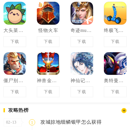
大头菜菜历险记
怪物火车
奇迹mu觉醒
终极飞车战役
下载
下载
下载
下载
僵尸别动队3d
神兽金刚3荣耀之战
神仙记事录
奥特曼系列对决
下载
下载
下载
下载
攻略热榜
攻城掠地细鳞银甲怎么获得
02-13
1