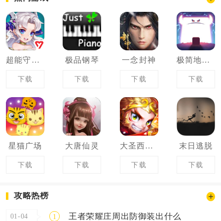
超能守护者
极品钢琴
一念封神
极简地下城
下载
下载
下载
下载
星猫广场
大唐仙灵
大圣西行记
末日逃脱
下载
下载
下载
下载
攻略热榜
王者荣耀庄周出防御装出什么
01-04
1