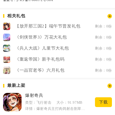
相关礼包
【放开那三国2】端午节普发礼包
剩余：0份
《剑侠世界3》万花大礼包
剩余：0份
《兵人大战》儿童节大礼包
剩余：0份
《重返帝国》新手礼包码
剩余：0份
《一品官老爷》六月礼包
剩余：0份
最新上架
爆射奇兵
下载
类型：飞行射击
大小：91.97MB
详情：爆射奇兵主打肉鸽射击割草玩法，适配手机碎片化游玩，全程单指滑动控制角色移动，...