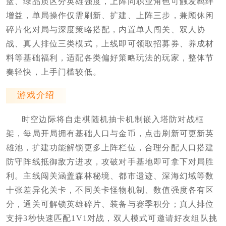
蓝、绿品质区分英雄强度，上阵同职业角色可触发羁绊
增益，单局操作仅需刷新、扩建、上阵三步，兼顾休闲
碎片化对局与深度策略搭配，内置单人闯关、双人协
战、真人排位三类模式，上线即可领取招募券、养成材
料等基础福利，适配各类偏好策略玩法的玩家，整体节
奏轻快，上手门槛较低。
游戏介绍
时空边际将自走棋随机抽卡机制嵌入塔防对战框
架，每局开局拥有基础人口与金币，点击刷新可更新英
雄池，扩建功能解锁更多上阵栏位，合理分配人口搭建
防守阵线抵御敌方进攻，攻破对手基地即可拿下对局胜
利。主线闯关涵盖森林秘境、都市遗迹、深海幻域等数
十张差异化关卡，不同关卡怪物机制、数值强度各有区
分，通关可解锁英雄碎片、装备与赛季积分；真人排位
支持3秒快速匹配1V1对战，双人模式可邀请好友组队挑