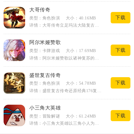
大哥传奇
下载
类型：角色扮演
大小：40.16MB
详情：大哥传奇立足玛法大陆复古设定，沿用战法道三职业经典框架，主打野外打宝、行会攻...
阿尔米娅赞歌
下载
类型：卡牌游戏
大小：17.69MB
详情：阿尔米娅赞歌以诸神复苏的奇幻大陆为舞台，玩家化身灵主，与各色御灵缔结契约，合...
盛世复古传奇
下载
类型：角色扮演
大小：54.78MB
详情：盛世复古传奇还原经典176复古玛法大陆框架，保留战法道三职业平衡设定，主打散...
小三角大英雄
下载
类型：冒险解谜
大小：61.24MB
详情：小三角大英雄以三角小人为主角，围绕拯救同族开启横版闯关冒险。玩家只依靠移动与...