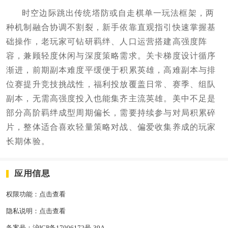
时空边际跳出传统塔防或自走棋单一玩法框架，两
种机制融合协调不割裂，新手依靠直观指引快速掌握基
础操作，老玩家可钻研羁绊、人口运营搭建高强度阵
容，兼顾轻度休闲与深度策略需求。关卡梯度设计循序
渐进，前期副本难度平缓便于积累英雄，高难副本与排
位赛提升竞技挑战性，福利投放覆盖日常、赛季、组队
副本，无需高强度投入也能集齐主流英雄。美中不足是
部分高阶羁绊成型周期偏长，需要持续参与对局积累碎
片，整体适合喜欢轻量策略对战、偏爱收集养成的玩家
长期体验。
应用信息
权限功能：
点击查看
隐私说明：
点击查看
备案号：
沪ICP备17006172号-39A