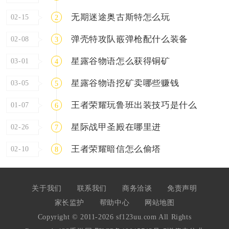
无期迷途奥古斯特怎么玩
02-15
2
弹壳特攻队霰弹枪配什么装备
02-08
3
星露谷物语怎么获得铜矿
03-01
4
星露谷物语挖矿卖哪些赚钱
03-05
5
王者荣耀玩鲁班出装技巧是什么
01-07
6
星际战甲圣殿在哪里进
02-26
7
王者荣耀暗信怎么偷塔
02-10
8
关于我们
联系我们
商务洽谈
免责声明
家长监护
帮助中心
网站地图
Copyright © 2011-2026 sf123uu.com All Rights