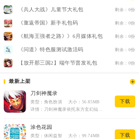
《兵人大战》儿童节大礼包
剩余：0份
《重返帝国》新手礼包码
剩余：0份
《航海王强者之路》》6月媒体礼包
剩余：0份
《问道》特色服测试激活码
剩余：0份
【放开那三国2】端午节普发礼包
剩余：0份
最新上架
刀剑神魔录
下载
类型：角色扮演
大小：56.85MB
详情：刀剑神魔录依托东方玄幻仙魔世界观搭建完整冒险世界，融合横版动作闯关与神将养成...
涂色花园
下载
类型：休闲益智
大小：99.74MB