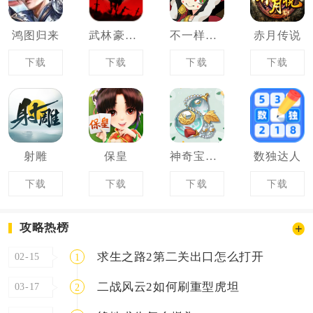
鸿图归来
武林豪侠传
不一样西游
赤月传说
下载
下载
下载
下载
射雕
保皇
神奇宝葫芦
数独达人
下载
下载
下载
下载
攻略热榜
求生之路2第二关出口怎么打开
02-15
1
二战风云2如何刷重型虎坦
03-17
2