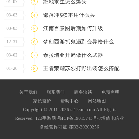
绝地求生怎么爆头
01-07
3
部落冲突5本用什么兵
03-03
4
江南百景图后期如何升级
03-03
5
梦幻西游抓鬼遇到变异给什么
12-31
6
泰拉瑞亚开局做什么武器
03-02
7
王者荣耀苏烈打野出装怎么搭配
01-26
8
关于我们
联系我们
商务洽谈
免责声明
家长监护
帮助中心
网站地图
Copyright © 2011-2026 sf123uu.com All Rights
Reserved. 123手游网
鄂ICP备19015743号-7
增值电信业
务经营许可证 鄂B2-20200256