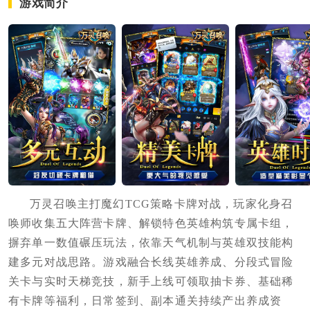
游戏简介
万灵召唤主打魔幻TCG策略卡牌对战，玩家化身召
唤师收集五大阵营卡牌、解锁特色英雄构筑专属卡组，
摒弃单一数值碾压玩法，依靠天气机制与英雄双技能构
建多元对战思路。游戏融合长线英雄养成、分段式冒险
关卡与实时天梯竞技，新手上线可领取抽卡券、基础稀
有卡牌等福利，日常签到、副本通关持续产出养成资