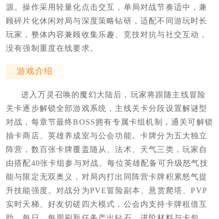
源。操作采用轻量化点击交互，单局对战节奏适中，兼
顾碎片化休闲对局与深度策略钻研，适配不同游玩时长
玩家，整体内容兼顾收集乐趣、竞技对抗与社交互动，
没有强制重度在线要求。
游戏介绍
进入万灵召唤的魔幻大陆后，玩家将跟随主线冒险
关卡逐步解锁全部游戏系统，主线关卡分段设置解谜型
对战，每章节最终BOSS拥有专属卡组机制，通关可解锁
抽卡商店、英雄养成室与公会功能。卡牌分为五大独立
阵营，数百张卡牌覆盖随从、法术、天气三类，玩家自
由搭配40张卡组参与对战。每位英雄配备可升级怒气技
能与限定无双奥义，对局内打出同阵营卡牌积累怒气提
升技能强度。对战分为PVE冒险副本、悬赏爬塔、PVP
实时天梯、好友切磋四大模式，公会内支持卡牌租借互
助。每日、每周刷新任务产出钻石、进阶材料与卡包，