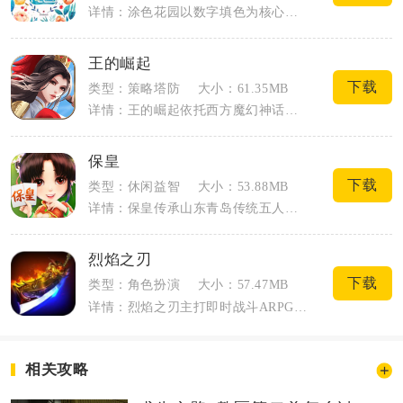
详情：涂色花园以数字填色为核心休闲内容，适配碎片时间放松，不用实体画笔与画纸，打开...
王的崛起
下载
类型：策略塔防
大小：61.35MB
详情：王的崛起依托西方魔幻神话搭建沙盘策略战场，主打多人轮回匹配竞技，玩家化身城邦...
保皇
下载
类型：休闲益智
大小：53.88MB
详情：保皇传承山东青岛传统五人扑克玩法，采用四副牌对局，区分保皇派与平民两大阵营，...
烈焰之刃
下载
类型：角色扮演
大小：57.47MB
详情：烈焰之刃主打即时战斗ARPG玩法，保留战法道经典职业，还原刷怪爆装、沙巴克攻...
相关攻略