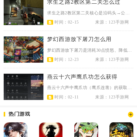
求生之路2教区第二关怎么过
求生之路2教区第二关核心是沿码头→公园→街道→下水道推进，全员配合控资源、稳...
时间：02-15
来源：123手游网
梦幻西游放下屠刀怎么用
梦幻西游放下屠刀是消耗30点愤怒、降低敌方单体15%物理伤害且持续至战斗结束...
时间：12-23
来源：123手游网
燕云十六声鹰爪功怎么获得
燕云十六声中鹰爪功（鹰爪连凿）的获取，需先解锁大轻功，再前往清河春秋别馆崖边...
时间：02-11
来源：123手游网
热门游戏