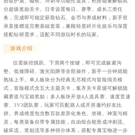
拾取护盾、磁铁、冲刺等功能性道具，积攒能量解锁高
分超级奖励关卡。日常设置每日、赛季、成长三类任
务，完成即可稳定获取钻石、金币与养成材料，新手登
录直接赠送完整基础套装，兼顾轻度碎片化娱乐与深度
搭配钻研需求，适配不同游玩时长的玩家。
游戏介绍
仅需操控跳跃、下滑两个按键，即可完成躲避沟
壑、低矮障碍、激光陷阱等全部操作，新手一分钟就能
熟练上手。单人板块分为经典无尽模式与冒险闯关模
式，冒险模式含五大主题关卡，集齐关卡星级可解锁隐
藏赛道与宝箱奖励；多人板块开放4人道具赛、速度竞速
赛、3V3团队赛，玩家可匹配路人或开房邀约好友比
拼。养成维度包含数百款差异化角色、坐骑、神宠与精
灵，每类装备自带专属技能，自由组合能形成冲刺流、
破坏流、奖励流等多种得分体系，搭配专属宝物进一步