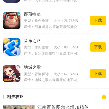
详情：飞车大师主打单手轻操作极速障碍竞速，采用清爽3D卡通画面打造轻量化赛车体验，...
部落崛起
下载
类型：角色扮演
大小：26.76MB
详情：部落崛起以原始荒原部落纷争为故事主线，玩家化身部落首领统筹族群生存与扩张，融...
音乐之路
下载
类型：休闲益智
大小：89.40MB
详情：音乐之路主打节奏滚球休闲玩法，单手滑动操控小球跟随旋律在立体赛道前进，兼顾放...
地城之歌
下载
类型：冒险解谜
大小：62.94MB
详情：地城之歌以像素魔幻地下城为故事舞台，玩家化身冒险者穿梭多层地下关卡搜集英雄卡...
相关攻略
江南百景图怎么增加精英