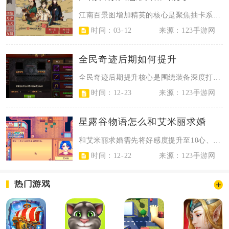
江南百景图增加精英的核心是聚焦抽卡系统、卡池规律、资源积累与精英养成，多维度...
时间：03-12
来源：123手游网
全民奇迹后期如何提升
全民奇迹后期提升核心是围绕装备深度打造、翅膀进阶、技能专精、精灵神兵养成及日...
时间：12-23
来源：123手游网
星露谷物语怎么和艾米丽求婚
和艾米丽求婚需先将好感度提升至10心、赠送花束确立恋爱关系、完成农舍首次升级...
时间：12-22
来源：123手游网
热门游戏