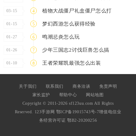
植物大战僵尸礼盒僵尸怎么打
03-15
4
梦幻西游怎么获得经验
01-15
5
鸣潮忌炎怎么玩
01-27
6
少年三国志2讨伐巨兽怎么搞
01-26
7
王者荣耀凯最强怎么出装
01-10
8
关于我们
联系我们
商务洽谈
免责声明
家长监护
帮助中心
网站地图
Copyright © 2011-2026 sf123uu.com All Rights
Reserved. 123手游网
鄂ICP备19015743号-7
增值电信业
务经营许可证 鄂B2-20200256