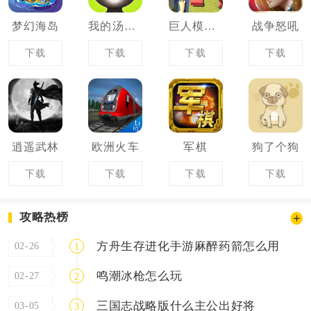
梦幻海岛
我的汤姆猫
巨人模拟器
战争怒吼
下载
下载
下载
下载
逍遥武林
欧洲火车
军棋
狗了个狗
下载
下载
下载
下载
攻略热榜
方舟生存进化手游麻醉药箭怎么用
02-26
1
鸣潮冰枪怎么玩
02-27
2
三国志战略版什么主公出好将
03-05
3