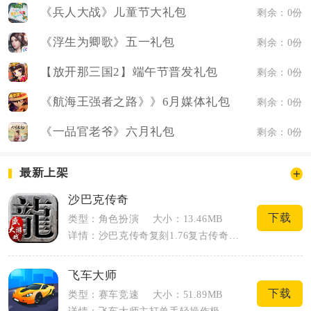
《兵人大战》儿童节大礼包
剩余：0份
《浮生为卿歌》五一礼包
剩余：0份
【放开那三国2】端午节普发礼包
剩余：0份
《航海王强者之路》》6月媒体礼包
剩余：0份
《一品官老爷》六月礼包
剩余：0份
最新上架
沙巴克传奇
下载
类型：角色扮演
大小：13.46MB
详情：沙巴克传奇复刻1.76复古传奇版本，以玛法大陆为冒险舞台，保留三职业经典体系...
飞车大师
下载
类型：赛车竞速
大小：51.89MB