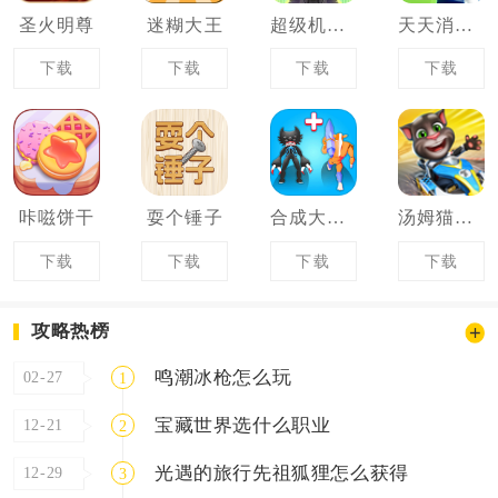
圣火明尊
迷糊大王
超级机甲战神
天天消砖块
下载
下载
下载
下载
咔嗞饼干
耍个锤子
合成大怪兽
汤姆猫飞车
下载
下载
下载
下载
攻略热榜
鸣潮冰枪怎么玩
02-27
1
宝藏世界选什么职业
12-21
2
光遇的旅行先祖狐狸怎么获得
12-29
3