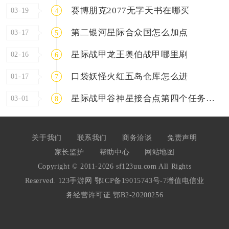
赛博朋克2077无字天书在哪买
03-19
4
第二银河星际合众国怎么加点
03-17
5
星际战甲龙王奥伯战甲哪里刷
02-16
6
口袋妖怪火红五岛仓库怎么进
01-17
7
星际战甲谷神星接合点第四个任务怎么玩
03-01
8
关于我们
联系我们
商务洽谈
免责声明
家长监护
帮助中心
网站地图
Copyright © 2011-2026 sf123uu.com All Rights
Reserved. 123手游网
鄂ICP备19015743号-7
增值电信业
务经营许可证 鄂B2-20200256