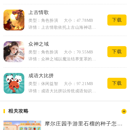
上古情歌
下载
类型：角色扮演
大小：47.78MB
详情：上古情歌依托上古山海神话打造3D国风仙侠MMO手游，融合异兽养成、情缘社交与...
众神之域
下载
类型：角色扮演
大小：70.55MB
详情：众神之域以魔法结界笼罩的奇幻神域为舞台，玩家将化身契约召唤师，穿梭神殿、秘境...
成语大比拼
下载
类型：休闲益智
大小：97.21MB
详情：成语大比拼以传统成语知识为核心内容，主打轻量闯关答题，平时碎片时间就能打开游...
相关攻略
摩尔庄园手游里石榴的种子怎么得