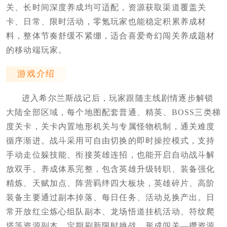
关、长时间深度养成均可适配，资源获取渠道覆盖关
卡、日常、限时活动，零氪玩家也能稳定积累养成材
料，整体节奏舒缓不紧绷，适合喜爱奇幻闯关养成题材
的移动端玩家。
游戏介绍
进入希尔兰斯战记后，玩家跟随主线剧情逐步解锁
大陆全部区域，每个地图配套普通、精英、BOSS三类梯
度关卡，关卡内置地形机关与专属怪物机制，通关难度
循序渐进。战斗采用可自由切换的即时操控模式，支持
手动走位躲技能、衔接英雄连招，也能开启自动战斗解
放双手。养成体系完整，包含英雄升级转职、装备强化
精炼、天赋加点、阵营羁绊四大板块，英雄碎片、高阶
装备主要通过副本掉落、每日任务、活动兑换产出。日
常开放红尘炼心组队副本、龙场悟道挂机活动、符纹爬
塔等资源副本，定期刷新限时挑战，形成闯关—攒资源