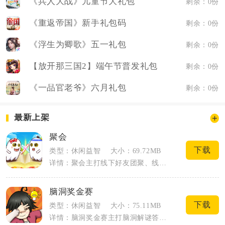
《兵人大战》儿童节大礼包
剩余：0份
《重返帝国》新手礼包码
剩余：0份
《浮生为卿歌》五一礼包
剩余：0份
【放开那三国2】端午节普发礼包
剩余：0份
《一品官老爷》六月礼包
剩余：0份
最新上架
聚会
下载
类型：休闲益智
大小：69.72MB
详情：聚会主打线下好友团聚、线上远程联机双场景的轻社交闯关玩法，适配聚餐、宿舍、团...
脑洞奖金赛
下载
类型：休闲益智
大小：75.11MB
详情：脑洞奖金赛主打脑洞解谜答题闯关，是碎片时间休闲益智手游，题库包含脑筋急转弯、...