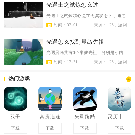
光遇土之试炼怎么过
光遇土之试炼核心是在无翼状态下，通过点亮石碑触发机关、把控旋转与浮动石块跳跃...
时间：02-01
来源：123手游网
光遇怎么找到晨岛先祖
光遇晨岛共有3位常驻先祖，分别是引路观星者、指路蜡烛匠和回绝行者，按顺序沿沙...
时间：12-21
来源：123手游网
热门游戏
双子
富贵连连
矢量跑酷
灵历十八年
下载
下载
下载
下载