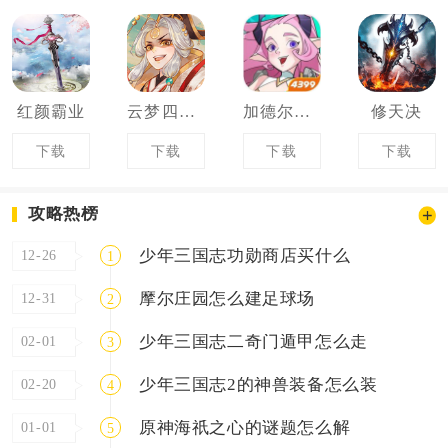
红颜霸业
云梦四时歌
加德尔契约
修天决
下载
下载
下载
下载
攻略热榜
少年三国志功勋商店买什么
12-26
1
摩尔庄园怎么建足球场
12-31
2
少年三国志二奇门遁甲怎么走
02-01
3
少年三国志2的神兽装备怎么装
02-20
4
原神海祇之心的谜题怎么解
01-01
5