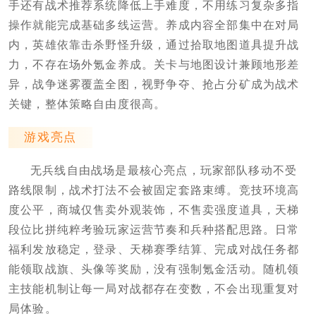
手还有战术推荐系统降低上手难度，不用练习复杂多指
操作就能完成基础多线运营。养成内容全部集中在对局
内，英雄依靠击杀野怪升级，通过拾取地图道具提升战
力，不存在场外氪金养成。关卡与地图设计兼顾地形差
异，战争迷雾覆盖全图，视野争夺、抢占分矿成为战术
关键，整体策略自由度很高。
游戏亮点
无兵线自由战场是最核心亮点，玩家部队移动不受
路线限制，战术打法不会被固定套路束缚。竞技环境高
度公平，商城仅售卖外观装饰，不售卖强度道具，天梯
段位比拼纯粹考验玩家运营节奏和兵种搭配思路。日常
福利发放稳定，登录、天梯赛季结算、完成对战任务都
能领取战旗、头像等奖励，没有强制氪金活动。随机领
主技能机制让每一局对战都存在变数，不会出现重复对
局体验。