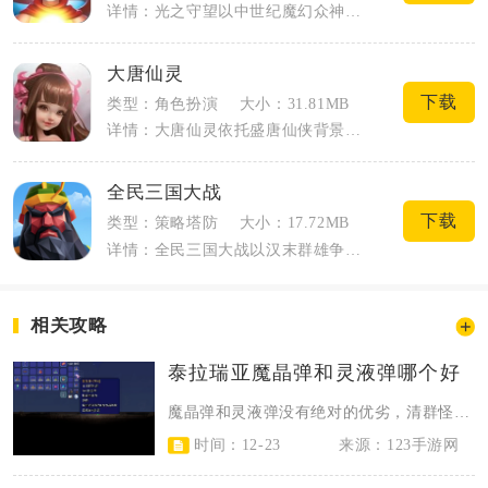
详情：光之守望以中世纪魔幻众神大陆为故事舞台，黑暗魔物席卷各地，玩家化身冒险者集结...
大唐仙灵
下载
类型：角色扮演
大小：31.81MB
详情：大唐仙灵依托盛唐仙侠背景搭建修仙大世界，玩家以修行者身份游历大唐疆域，收服各...
全民三国大战
下载
类型：策略塔防
大小：17.72MB
详情：全民三国大战以汉末群雄争霸为故事背景，结合Q版国风画风，融合卡牌收集、策略布...
相关攻略
泰拉瑞亚魔晶弹和灵液弹哪个好
魔晶弹和灵液弹没有绝对的优劣，清群怪与速爆发选魔晶弹，打高防单体Boss与团...
时间：12-23
来源：123手游网