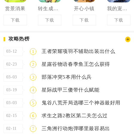
赏景消果
转生成为宠物大师
开心小镇
我的宠物很灵性
下载
下载
下载
下载
攻略热榜
王者荣耀项羽不辅助出装出什么
03-12
1
星露谷物语春季鱼王怎么获得
02-23
2
部落冲突5本用什么兵
03-03
3
星际战甲三傻带什么赋能
03-19
4
鬼谷八荒开局选哪三个神器最好用
03-03
5
求生之路2教区第二关怎么过
02-15
6
三角洲行动炮弹哪里最容易出
02-11
7