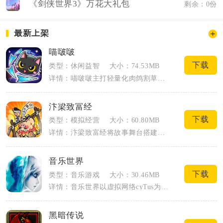
《剑侠世界3》万花大礼包
剩余：0份
最新上架
喵啵啵
下载
类型：休闲益智
大小：74.53MB
详情：喵啵啵主打轻量化肉鸽割草生存玩法，玩家操控小黑猫在随机生成的地图内躲避怪物、...
汴梁致富经
下载
类型：模拟经营
大小：60.80MB
详情：汴梁致富经将故事舞台搭建在北宋繁华汴梁城，玩家以平民掌柜身份从零开启经商之路...
音乐世界
下载
类型：音乐游戏
大小：30.46MB
详情：音乐世界以虚拟网络cyTus为故事载体，融合动态扫描线节奏操作与完整角色叙事...
黑暗传说