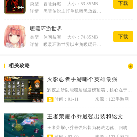
下载
类型：冒险解谜
大小：53.85MB
详情：黑暗传说主打单机暗黑放置刷图RPG，整体采用低饱和度暗系画面构建地宫冒险世界...
暖暖环游世界
下载
类型：休闲益智
大小：74.85MB
详情：暖暖环游世界以主角暖暖开启环球旅途作为故事主线，玩家跟随角色走遍各个国家，完...
相关攻略
火影忍者手游哪个英雄最强
辉夜之所以能稳居强度榜顶端，核心在于其机制全面且无明显短板，完美适配当前各类...
时间：01-11
来源：123手游网
王者荣耀小乔最强出装和铭文怎么搭配
王者荣耀小乔最强出装为秘法之靴、回响之杖、博学者之怒、日暮之流、虚无法杖、辉...
时间：03-09
来源：123手游网