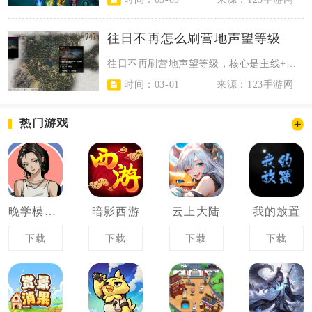
往日不再怎么刷营地声望等级
往日不再刷营地声望等级，核心是主线+营地任务打底、日常交材料稳积累、清暴走潮...
时间：03-01
来源：123手游网
热门游戏
晚学模拟器
暗影西游
云上大陆
我的放置
下载
下载
下载
下载