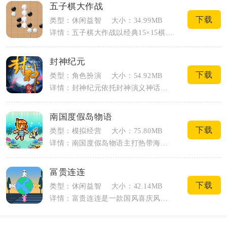
五子棋大作战
下载
类型：休闲益智
大小：34.99MB
详情：五子棋大作战以经典15×15棋盘为基础，还原标准五子棋规则，黑白双方交替落子...
封神纪元
下载
类型：角色扮演
大小：54.92MB
详情：封神纪元依托封神演义神话背景搭建挂机卡牌玩法，玩家化身凡间修行者，游走商末三...
南国度假岛物语
下载
类型：模拟经营
大小：75.80MB
详情：南国度假岛物语主打热带海岛像素模拟经营，玩家从零开发无人度假岛屿，搭建住宿、...
富贵连连
下载
类型：休闲益智
大小：42.14MB
详情：富贵连连是一款国风喜庆风格的休闲益智手游，整体围绕财运主题打造，融合连线消除...