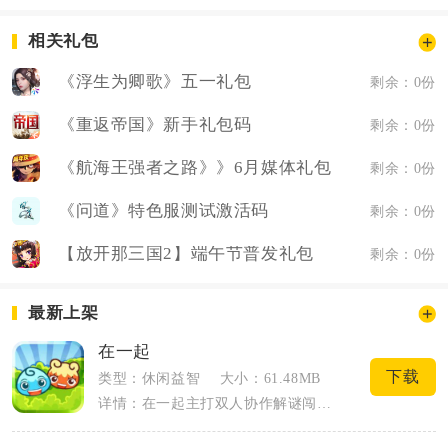
相关礼包
《浮生为卿歌》五一礼包
剩余：0份
《重返帝国》新手礼包码
剩余：0份
《航海王强者之路》》6月媒体礼包
剩余：0份
《问道》特色服测试激活码
剩余：0份
【放开那三国2】端午节普发礼包
剩余：0份
最新上架
在一起
下载
类型：休闲益智
大小：61.48MB
详情：在一起主打双人协作解谜闯关，采用卡通手绘平面画风，核心围绕两位角色相互配合突...