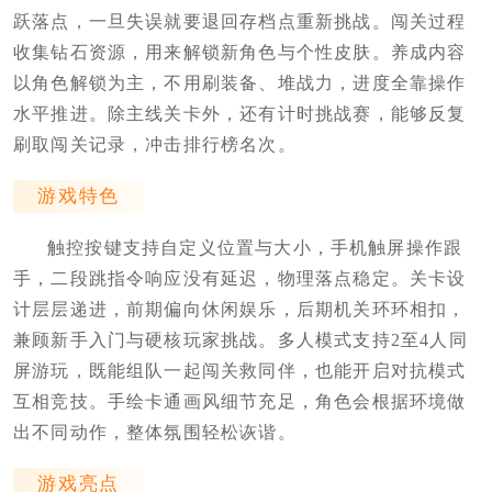
跃落点，一旦失误就要退回存档点重新挑战。闯关过程
收集钻石资源，用来解锁新角色与个性皮肤。养成内容
以角色解锁为主，不用刷装备、堆战力，进度全靠操作
水平推进。除主线关卡外，还有计时挑战赛，能够反复
刷取闯关记录，冲击排行榜名次。
游戏特色
触控按键支持自定义位置与大小，手机触屏操作跟
手，二段跳指令响应没有延迟，物理落点稳定。关卡设
计层层递进，前期偏向休闲娱乐，后期机关环环相扣，
兼顾新手入门与硬核玩家挑战。多人模式支持2至4人同
屏游玩，既能组队一起闯关救同伴，也能开启对抗模式
互相竞技。手绘卡通画风细节充足，角色会根据环境做
出不同动作，整体氛围轻松诙谐。
游戏亮点