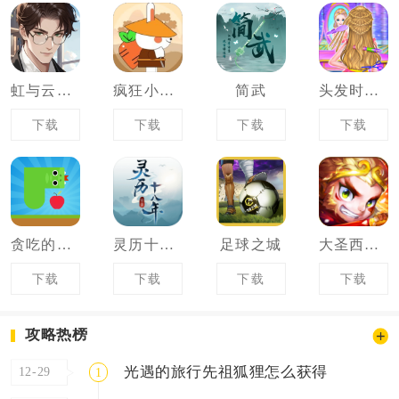
虹与云彩之约
疯狂小兔子射击
简武
头发时尚造型美发沙龙
下载
下载
下载
下载
贪吃的小蛇
灵历十八年
足球之城
大圣西行记
下载
下载
下载
下载
攻略热榜
光遇的旅行先祖狐狸怎么获得
12-29
1