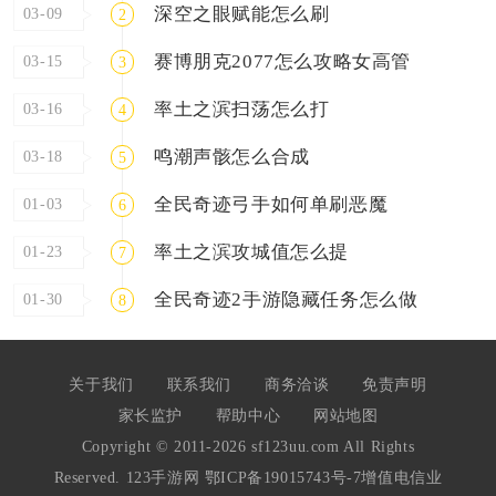
深空之眼赋能怎么刷
03-09
2
赛博朋克2077怎么攻略女高管
03-15
3
率土之滨扫荡怎么打
03-16
4
鸣潮声骸怎么合成
03-18
5
全民奇迹弓手如何单刷恶魔
01-03
6
率土之滨攻城值怎么提
01-23
7
全民奇迹2手游隐藏任务怎么做
01-30
8
关于我们
联系我们
商务洽谈
免责声明
家长监护
帮助中心
网站地图
Copyright © 2011-2026 sf123uu.com All Rights
Reserved. 123手游网
鄂ICP备19015743号-7
增值电信业