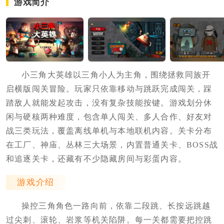
游戏简介
小三角大英雄以三角小人为主角，围绕拯救同族开
启横版闯关冒险。玩家只依靠移动与跳跃完成闯关，踩
踏敌人就能发起攻击，没有复杂技能按键。游戏划分休
闲与硬核两种难度，包含单人闯关、多人合作、好友对
战三类玩法，覆盖离线单机与本地联机内容。关卡分布
在工厂、神庙、丛林三大场景，内置普通关卡、BOSS战
和追逐关卡，还藏有不少隐藏房间与彩蛋内容。
游戏介绍
操控三角角色一路向前，依靠二段跳、长按远跳越
过尖刺、滚轮、岩浆等机关陷阱。每一关都需要把控跳