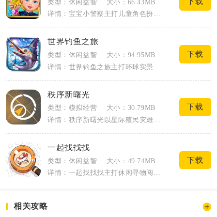
下载
类型：休闲益智
大小：66.43MB
详情：宝宝小警察主打儿童角色扮演与警务模拟，玩家化身小镇警员处理各类治安事件。游戏...
世界钓鱼之旅
下载
类型：休闲益智
大小：94.95MB
详情：世界钓鱼之旅主打环球实景垂钓模拟，融合轻量操作、渔具养成与鱼类收集玩法，适配...
秩序新曙光
下载
类型：模拟经营
大小：30.79MB
详情：秩序新曙光以星际殖民灾难为开篇，玩家飞船迫降陌生星球后从零搭建殖民地。整体融...
一起找找找
下载
类型：休闲益智
大小：49.74MB
详情：一起找找找主打休闲寻物闯关核心玩法，适配碎片化闲暇时段，覆盖学生、上班族、中...
相关攻略