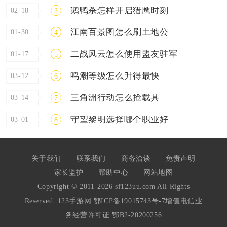
鹅鸭杀怎样开启猎鹰时刻
02-18
3
江南百景图怎么刷土地公
01-30
4
二战风云怎么使用盟友驻军
01-17
5
鸣潮等级怎么升得最快
03-12
6
三角洲行动怎么抢载具
03-14
7
守望黎明选择哪个职业好
03-01
8
关于我们
联系我们
商务洽谈
免责声明
家长监护
帮助中心
网站地图
Copyright © 2011-2026 sf123uu.com All Rights
Reserved. 123手游网
鄂ICP备19015743号-7
增值电信业
务经营许可证 鄂B2-20200256