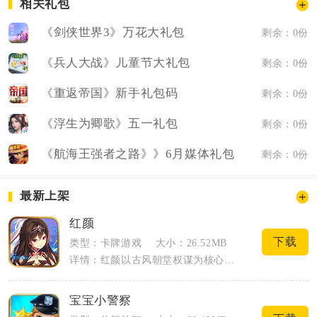
相关礼包
《剑侠世界3》万花大礼包
剩余：0份
《兵人大战》儿童节大礼包
剩余：0份
《重返帝国》新手礼包码
剩余：0份
《浮生为卿歌》五一礼包
剩余：0份
《航海王强者之路》》6月媒体礼包
剩余：0份
最新上架
红颜
下载
类型：卡牌游戏
大小：26.52MB
详情：红颜以古风朝堂权谋为核心载体，玩家化身草根官员经营城池、招揽名臣，核心养成线...
宝宝小警察