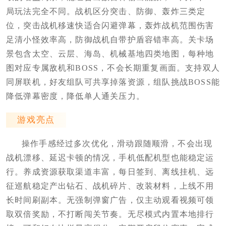
局玩法完全不同。战机区分突击、防御、轰炸三类定
位，突击战机移速快适合闪避弹幕，轰炸战机范围伤害
足清小怪效率高，防御战机自带护盾容错率高。关卡场
景包含太空、云层、海岛、机械基地四类地图，每种地
图对应专属敌机和BOSS，不会长期重复画面。支持双人
同屏联机，好友组队可共享掉落资源，组队挑战BOSS能
降低弹幕密度，降低单人通关压力。
游戏亮点
操作手感经过多次优化，滑动跟随顺滑，不会出现
战机漂移、延迟卡顿的情况，手机低配机型也能稳定运
行。养成资源获取渠道丰富，每日签到、离线挂机、远
征巡航稳定产出钻石、战机碎片、改装材料，上线不用
长时间刷副本。无强制弹窗广告，仅主动观看视频可领
取双倍奖励，不打断闯关节奏。无尽模式内置本地排行