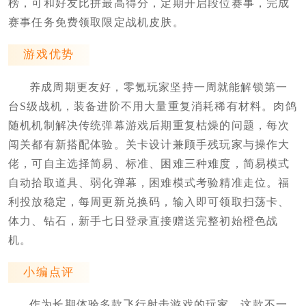
榜，可和好友比拼最高得分，定期开启段位赛事，完成
赛事任务免费领取限定战机皮肤。
游戏优势
养成周期更友好，零氪玩家坚持一周就能解锁第一
台S级战机，装备进阶不用大量重复消耗稀有材料。肉鸽
随机机制解决传统弹幕游戏后期重复枯燥的问题，每次
闯关都有新搭配体验。关卡设计兼顾手残玩家与操作大
佬，可自主选择简易、标准、困难三种难度，简易模式
自动拾取道具、弱化弹幕，困难模式考验精准走位。福
利投放稳定，每周更新兑换码，输入即可领取扫荡卡、
体力、钻石，新手七日登录直接赠送完整初始橙色战
机。
小编点评
作为长期体验多款飞行射击游戏的玩家，这款不一