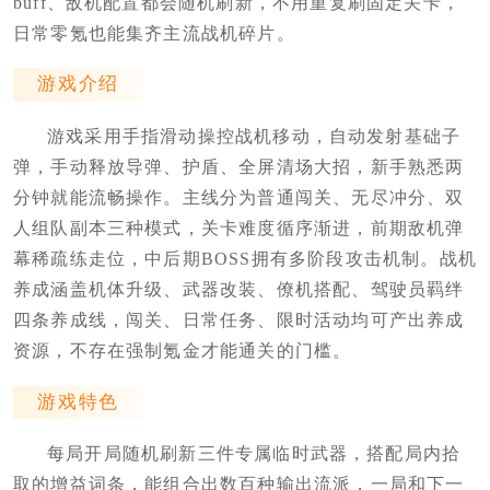
buff、敌机配置都会随机刷新，不用重复刷固定关卡，
日常零氪也能集齐主流战机碎片。
游戏介绍
游戏采用手指滑动操控战机移动，自动发射基础子
弹，手动释放导弹、护盾、全屏清场大招，新手熟悉两
分钟就能流畅操作。主线分为普通闯关、无尽冲分、双
人组队副本三种模式，关卡难度循序渐进，前期敌机弹
幕稀疏练走位，中后期BOSS拥有多阶段攻击机制。战机
养成涵盖机体升级、武器改装、僚机搭配、驾驶员羁绊
四条养成线，闯关、日常任务、限时活动均可产出养成
资源，不存在强制氪金才能通关的门槛。
游戏特色
每局开局随机刷新三件专属临时武器，搭配局内拾
取的增益词条，能组合出数百种输出流派，一局和下一