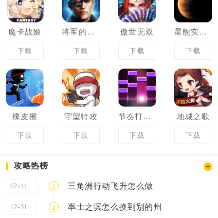
魔卡战姬
将军的荣耀2
傲世无双
星舰实验室
下载
下载
下载
下载
橡皮擦
守望特攻
节奏打砖块
地城之歌
下载
下载
下载
下载
攻略热榜
三角洲行动飞升怎么做
02-11
1
率土之滨怎么换到别的州
12-31
2