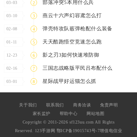
部落冲突5本用什么兵
03-03
2
燕云十六声幻容鸢怎么打
03-10
3
弹壳特攻队霰弹枪配什么装备
02-08
4
天天酷跑悟空竞速怎么跑
01-11
5
影之刃3如何快速堆防御
12-23
6
三国志战略版平民吕布配什么
02-16
7
星际战甲好运猫怎么抓
03-01
8
关于我们
联系我们
商务洽谈
免责声明
家长监护
帮助中心
网站地图
Copyright © 2011-2026 sf123uu.com All Rights
Reserved. 123手游网
鄂ICP备19015743号-7
增值电信业