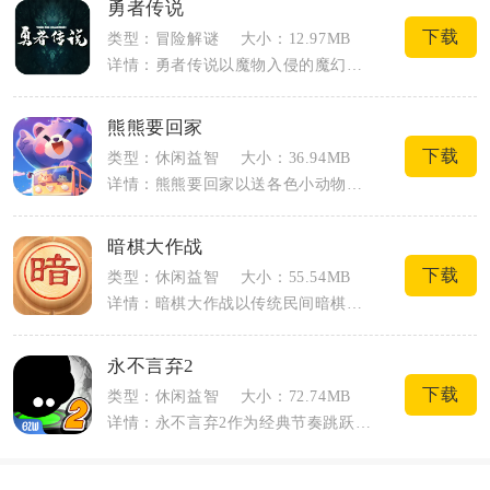
勇者传说
下载
类型：冒险解谜
大小：12.97MB
详情：勇者传说以魔物入侵的魔幻大陆为故事背景，玩家化身觉醒勇者踏上救世冒险之路，融...
熊熊要回家
下载
类型：休闲益智
大小：36.94MB
详情：熊熊要回家以送各色小动物搭乘对应颜色车辆归家为核心玩法，主打轻量休闲益智，不...
暗棋大作战
下载
类型：休闲益智
大小：55.54MB
详情：暗棋大作战以传统民间暗棋玩法为核心载体，还原4×8格小盘翻棋对战模式，所有棋...
永不言弃2
下载
类型：休闲益智
大小：72.74MB
详情：永不言弃2作为经典节奏跳跃手游正统续作，延续前作黑白水墨美术风格，以单指操作...