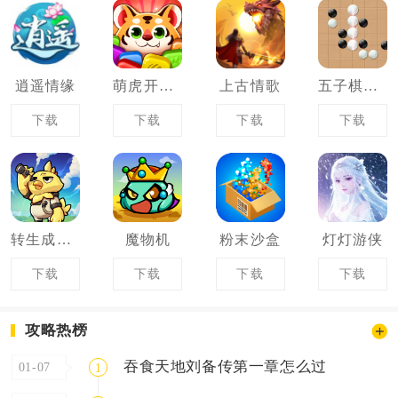
逍遥情缘
萌虎开心消
上古情歌
五子棋大作战
下载
下载
下载
下载
转生成为宠物大师
魔物机
粉末沙盒
灯灯游侠
下载
下载
下载
下载
攻略热榜
吞食天地刘备传第一章怎么过
01-07
1