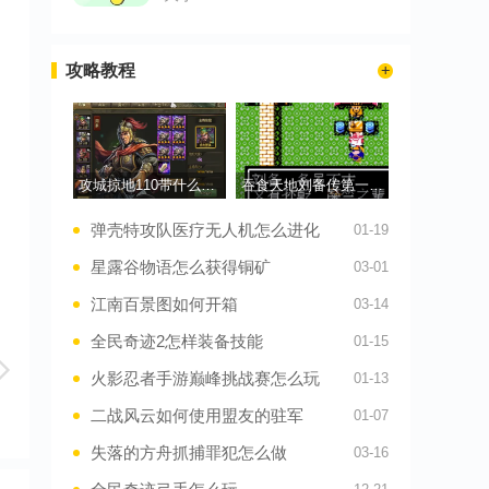
攻略教程
攻城掠地110带什么武将
吞食天地刘备传第一章怎么过
弹壳特攻队医疗无人机怎么进化
01-19
星露谷物语怎么获得铜矿
03-01
江南百景图如何开箱
03-14
全民奇迹2怎样装备技能
01-15
火影忍者手游巅峰挑战赛怎么玩
01-13
二战风云如何使用盟友的驻军
01-07
失落的方舟抓捕罪犯怎么做
03-16