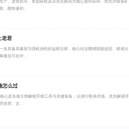
生产、进攻掠夺、奖励获取及活动兑换四大核心途径获得，优先升级金矿
，能快速积...
上老君
一名具备高爆发与强机动性的远程法师，核心玩法围绕技能连招、精准出
握后可在对...
施怎么过
关核心是先做主线解锁开锁工具与关键装备，以潜行暗杀控场、优先解谜开
改营、古...