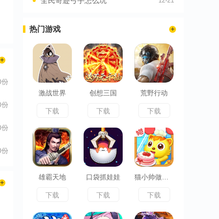
全民奇迹弓手怎么玩
12-21
热门游戏
0份
激战世界
创想三国
荒野行动
0份
下载
下载
下载
0份
0份
雄霸天地
口袋抓娃娃
猫小帅做蛋糕
下载
下载
下载