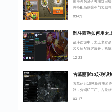
部落冲突金矿可通过自建
并搭配高效掠夺与奖励领取
03-09
乱斗西游如何用太
乱斗西游中，太上老君是
装及适配阵容展开，熟练掌
12-23
古墓丽影10苏联设
古墓丽影10苏联设施通
路，分铜矿工厂、古拉格劳
03-17