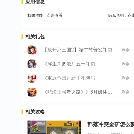
应用信息
权限功能：
点击查看
隐私说明：
点
相关礼包
【放开那三国2】端午节普发礼包
剩余：
《浮生为卿歌》五一礼包
剩余：
《重返帝国》新手礼包码
剩余：
《航海王强者之路》》6月媒体礼包
剩余：
相关攻略
部落冲突金矿怎么