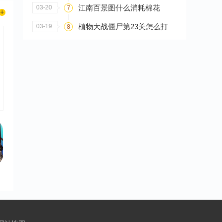
江南百景图什么消耗棉花
03-20
7
植物大战僵尸第23关怎么打
03-19
8