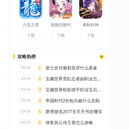
六玄之苍
加德尔契约
春秋封神
下载
下载
下载
攻略热榜
第七史诗黛莉亚穿什么装备
03-19
1
宝藏世界霓虹忍者副职业怎么选
03-19
2
宝藏世界暗影猎手职业宝石怎么搭配
03-19
3
帝国时代2长枪兵被什么克制
03-19
4
赛博朋克2077无字天书在哪买
03-19
5
侠客风云传王蓉怎么攻略
03-19
6