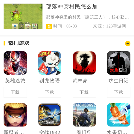
部落冲突村民怎么加
部落冲突里的村民（建筑工人），核心获取方式是用宝石购买前5个，通过夜世界任务...
时间：03-03
来源：123手游网
热门游戏
英雄迷城
驯龙物语
武林豪侠传
求生日记
下载
下载
下载
下载
新忍者世界
空战1942
看门狗
水果切切乐