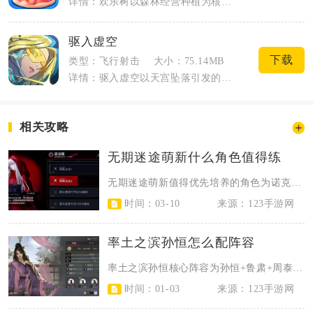
详情：欢乐树以森林经营种植为核心内容，玩家化身森林守护者打理整片专属林地，日常收集...
驱入虚空
下载
类型：飞行射击
大小：75.14MB
详情：驱入虚空以天宫坠落引发的虚空异界入侵为故事主线，是融合第三人称射击、跑酷位移...
相关攻略
无期迷途萌新什么角色值得练
无期迷途萌新值得优先培养的角色为诺克斯、哈梅尔、兰利、赫卡蒂、迪蒙，这几位角...
时间：03-10
来源：123手游网
率土之滨孙恒怎么配阵容
率土之滨孙恒核心阵容为孙恒+鲁肃+周泰，走单核爆发流，孙恒主输出，鲁肃与周泰...
时间：01-03
来源：123手游网