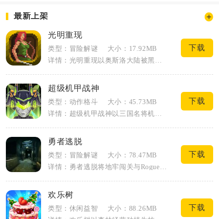
最新上架
光明重现
下载
类型：冒险解谜
大小：17.92MB
详情：光明重现以奥斯洛大陆被黑暗侵蚀为故事主线，融合像素RPG与创新消除战斗打造闯...
超级机甲战神
下载
类型：动作格斗
大小：45.73MB
详情：超级机甲战神以三国名将机甲化为核心题材，竖屏回合制机甲对战手游，玩家化身机甲...
勇者逃脱
下载
类型：冒险解谜
大小：78.47MB
详情：勇者逃脱将地牢闯关与Roguelite随机机制结合，玩家化身被困在地底迷宫的...
欢乐树
下载
类型：休闲益智
大小：88.26MB