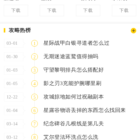
下载
下载
下载
下载
攻略热榜
星际战甲白银寻道者怎么过
03-01
1
无期迷途蓝鹫值得抽吗
01-30
2
守望黎明排兵怎么搭配好
01-03
3
影之刃3充能护腕哪里刷
01-05
4
攻城掠地如何过祝融副本
12-22
5
星露谷物语丢掉的东西怎么找回来
01-04
6
纪念碑谷几根线是第几关
03-14
7
艾尔登法环洗点怎么洗
03-12
8