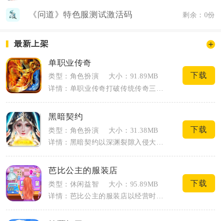
《问道》特色服测试激活码
剩余：0份
最新上架
单职业传奇
下载
类型：角色扮演
大小：91.89MB
详情：单职业传奇打破传统传奇三职业划分的固有模式，将战士、法师、道士全部核心技能整...
黑暗契约
下载
类型：角色扮演
大小：31.38MB
详情：黑暗契约以深渊裂隙入侵大陆为核心剧情，玩家签订古老契约成为守护者，在暗黑魔幻...
芭比公主的服装店
下载
类型：休闲益智
大小：95.89MB
详情：芭比公主的服装店以经营时装小店与创意换装结合为核心内容，玩家接手芭比名下的时...