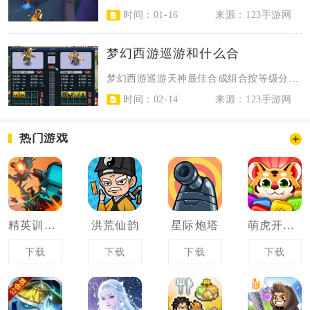
时间：01-16
来源：123手游网
梦幻西游巡游和什么合
梦幻西游巡游天神最佳合成组合按等级分组明确，精锐组首选吸血鬼，勇武组可选武罗...
时间：02-14
来源：123手游网
热门游戏
精英训练营
洪荒仙韵
星际炮塔
萌虎开心消
下载
下载
下载
下载