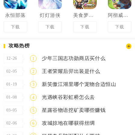
永恒部落
灯灯游侠
美食梦物语
阿彻威尔奇妙冒险拱谷世界
下载
下载
下载
下载
攻略热榜
少年三国志功勋商店买什么
12-26
1
王者荣耀后羿出装是什么
02-05
2
新笑傲江湖里哪个宠物合适恒山
01-19
3
光遇峡谷彩虹桥怎么去
01-08
4
星露谷物语挖矿卖哪些赚钱
03-05
5
攻城掠地在哪获得丝绸
02-06
6