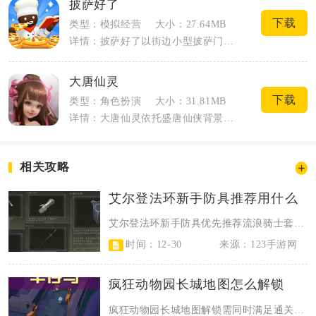
披萨好了
下载
类型：模拟经营
大小：27.64MB
详情：披萨好了以街边小型披萨门店经营为核心载体，采用竖屏卡通3D画面打造轻量化模拟...
大唐仙灵
下载
类型：角色扮演
大小：31.81MB
详情：大唐仙灵依托盛唐仙侠背景搭建修仙大世界，玩家以修行者身份游历大唐疆域，收服各...
相关攻略
艾尔登法环新手防具推荐用什么
艾尔登法环新手防具优先推荐流浪骑士套装、观星者套装、旅行者套装、卡利亚骑士套...
时间：12-30
来源：123手游网
疯狂动物园长城地图怎么解锁
疯狂动物园长城地图解锁需同时满足通关50级以上常规关卡、收集100种以上动物...