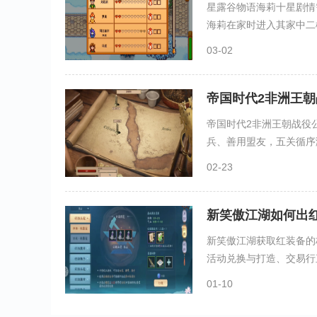
星露谷物语海莉十星剧情
海莉在家时进入其家中二楼
03-02
帝国时代2非洲王
帝国时代2非洲王朝战役
兵、善用盟友，五关循序渐
02-23
新笑傲江湖如何出
新笑傲江湖获取红装备的
活动兑换与打造、交易行直
01-10