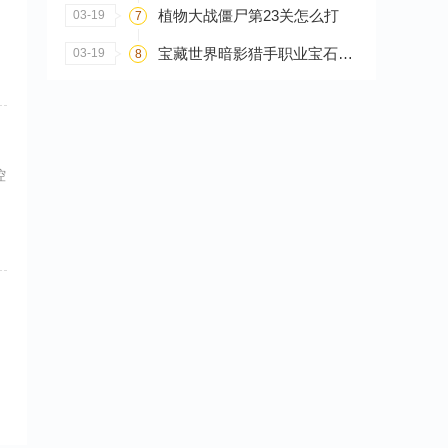
植物大战僵尸第23关怎么打
03-19
7
宝藏世界暗影猎手职业宝石怎么搭配
03-19
8
控