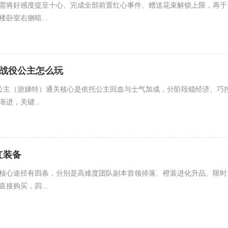
需将好感度提至十心、完成全部前置红心事件、赠送花束解锁上限，再于
卧室右侧暗...
朝战役公主怎么玩
公主（游娣特）通关核心是依托公主回血与士气加成，分阶段稳经济、巧
进，关键...
红装备
核心途径有四条，分别是高难度团队副本首领掉落、橙装进化升品、限时
接购买，四...