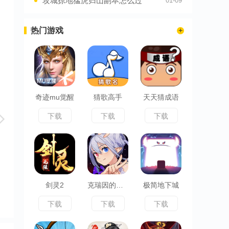
攻城掠地猛虎归山副本怎么过
01-09
热门游戏
奇迹mu觉醒
猜歌高手
天天猜成语
下载
下载
下载
剑灵2
克瑞因的纷争
极简地下城
下载
下载
下载