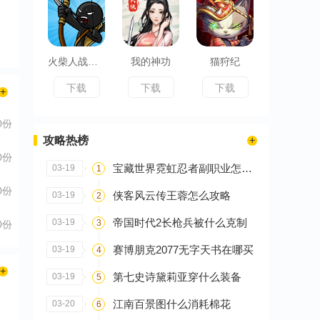
火柴人战争遗产
我的神功
猫狩纪
下载
下载
下载
0份
攻略热榜
0份
宝藏世界霓虹忍者副职业怎么选
03-19
1
0份
侠客风云传王蓉怎么攻略
03-19
2
帝国时代2长枪兵被什么克制
03-19
3
0份
赛博朋克2077无字天书在哪买
03-19
4
第七史诗黛莉亚穿什么装备
03-19
5
江南百景图什么消耗棉花
03-20
6