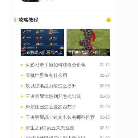
攻略教程
王者荣耀人机局宫本出装是什么
帝国时代2阵型有什么用
火影忍者手游如何获得全角色
01-12
宝藏世界鱼有什么用
02-27
攻城掠地战力值怎么提升
02-06
王者荣耀戈娅刘邦怎么出装
01-08
摩尔庄园怎么送杰西茄子
01-20
王者荣耀战士铭文出装有哪些推荐
01-15
求生之路2第五关怎么走
02-12