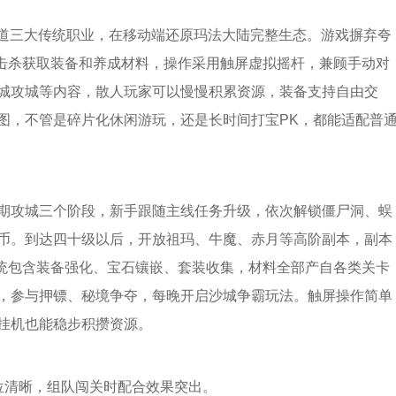
法道三大传统职业，在移动端还原玛法大陆完整生态。游戏摒弃夸
S击杀获取装备和养成材料，操作采用触屏虚拟摇杆，兼顾手动对
城攻城等内容，散人玩家可以慢慢积累资源，装备支持自由交
图，不管是碎片化休闲游玩，还是长时间打宝PK，都能适配普
期攻城三个阶段，新手跟随主线任务升级，依次解锁僵尸洞、蜈
币。到达四十级以后，开放祖玛、牛魔、赤月等高阶副本，副本
系统包含装备强化、宝石镶嵌、套装收集，材料全部产自各类关卡
，参与押镖、秘境争夺，每晚开启沙城争霸玩法。触屏操作简单
挂机也能稳步积攒资源。
位清晰，组队闯关时配合效果突出。