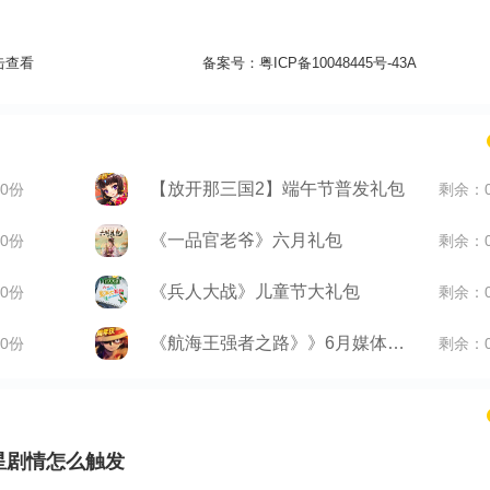
击查看
备案号：
粤ICP备10048445号-43A
【放开那三国2】端午节普发礼包
0份
剩余：
《一品官老爷》六月礼包
0份
剩余：
《兵人大战》儿童节大礼包
0份
剩余：
《航海王强者之路》》6月媒体礼包
0份
剩余：
星剧情怎么触发