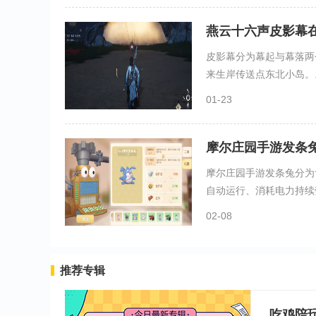
燕云十六声皮影幕
皮影幕分为幕起与幕落两
来生岸传送点东北小岛。..
01-23
摩尔庄园手游发条
摩尔庄园手游发条兔分为
自动运行、消耗电力持续劳
02-08
推荐专辑
吃鸡陪