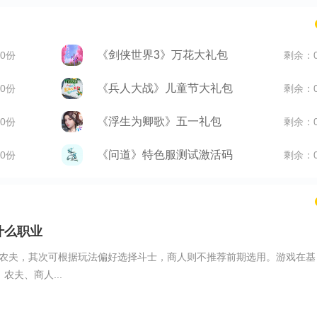
《剑侠世界3》万花大礼包
0份
剩余：
《兵人大战》儿童节大礼包
0份
剩余：
《浮生为卿歌》五一礼包
0份
剩余：
《问道》特色服测试激活码
0份
剩余：
什么职业
农夫，其次可根据玩法偏好选择斗士，商人则不推荐前期选用。游戏在基
农夫、商人...