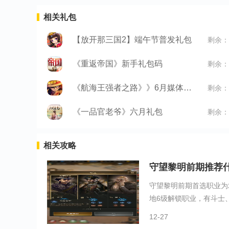
相关礼包
【放开那三国2】端午节普发礼包
剩余：
《重返帝国》新手礼包码
剩余：
《航海王强者之路》》6月媒体礼包
剩余：
《一品官老爷》六月礼包
剩余：
相关攻略
守望黎明前期推荐
守望黎明前期首选职业为
地6级解锁职业，有斗士、
12-27