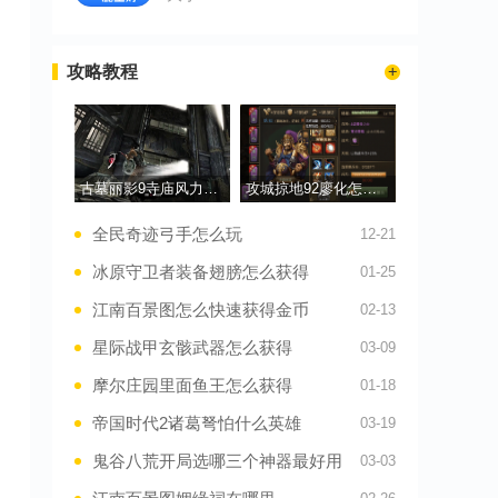
攻略教程
古墓丽影9寺庙风力怎么过
攻城掠地92廖化怎么过
全民奇迹弓手怎么玩
12-21
冰原守卫者装备翅膀怎么获得
01-25
江南百景图怎么快速获得金币
02-13
星际战甲玄骸武器怎么获得
03-09
摩尔庄园里面鱼王怎么获得
01-18
帝国时代2诸葛弩怕什么英雄
03-19
鬼谷八荒开局选哪三个神器最好用
03-03