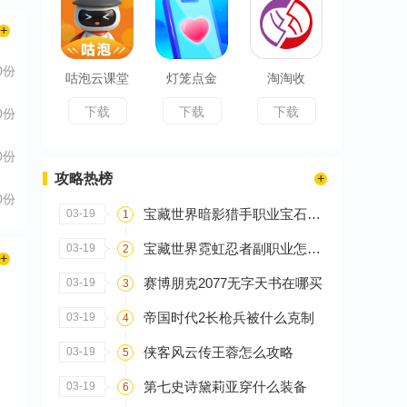
0份
咕泡云课堂
灯笼点金
淘淘收
下载
下载
下载
0份
0份
攻略热榜
0份
宝藏世界暗影猎手职业宝石怎么搭配
03-19
1
宝藏世界霓虹忍者副职业怎么选
03-19
2
赛博朋克2077无字天书在哪买
03-19
3
帝国时代2长枪兵被什么克制
03-19
4
侠客风云传王蓉怎么攻略
03-19
5
第七史诗黛莉亚穿什么装备
03-19
6