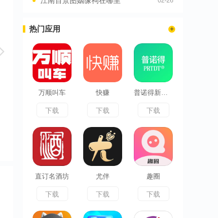
江南百景图姻缘祠在哪里
02-26
热门应用
万顺叫车
快赚
普诺得新能源
下载
下载
下载
直订名酒坊
尤伴
趣圈
下载
下载
下载