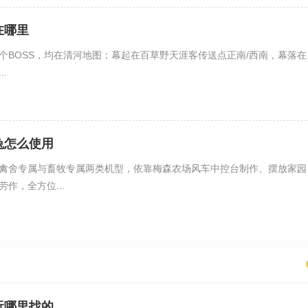
在哪里
个BOSS，均在清河地图；幕起在百草野天涯客传送点正南/西南，幕落在
.
兔怎么使用
禽舍专属与畜牧专属两类机型，依靠梅森农场风车中控台制作、摆放家园
作，全方位...
玩哪里找的