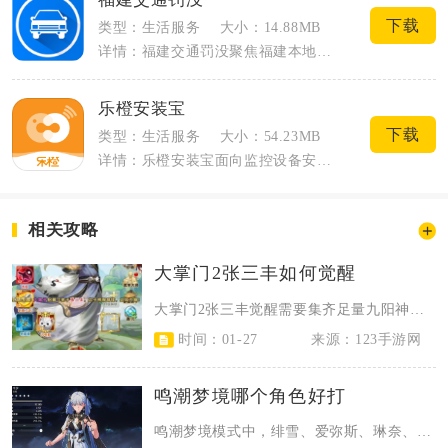
下载
类型：生活服务
大小：14.88MB
详情：福建交通罚没聚焦福建本地车主线上交通罚没全流程办理，对接省公安厅交管总队官方...
乐橙安装宝
下载
类型：生活服务
大小：54.23MB
详情：乐橙安装宝面向监控设备安装从业者打造，用来处理日常安装作业、技术查阅以及任务...
相关攻略
大掌门2张三丰如何觉醒
大掌门2张三丰觉醒需要集齐足量九阳神功残卷、纯阳丹核心觉醒道具，完成弟子前置...
时间：01-27
来源：123手游网
鸣潮梦境哪个角色好打
鸣潮梦境模式中，绯雪、爱弥斯、琳奈、散华是最适合挑战的角色，能大幅降低通关难...