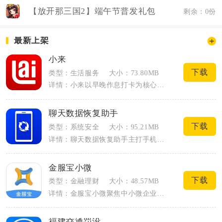
【放开那三国2】端午节普发礼包
剩余：0份
最新上架
小来
下载
类型：生活服务
大小：73.80MB
详情：小来以早晚作息打卡为核心切入点，聚集数千万普通用户记录日常起居，把自律打卡、...
聊天数据恢复助手
下载
类型：系统安全
大小：95.21MB
详情：聊天数据恢复助手主打手机本地聊天数据找回，专门解决误删记录、换机丢失、清理缓...
金服宝小微
下载
类型：金融理财
大小：48.57MB
详情：金服宝小微聚焦中小微企业、个体工商户全经营周期需求，整合金融、财税、政务、企...
福建交通罚没