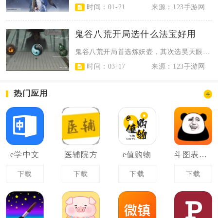
时间：01-21
来源：123手游网
鬼谷八荒开局选什么法宝好用
鬼谷八荒开局首选炼妖壶，其次选昊天眼，双鱼佩仅适合极限保命玩法，炼妖壶是综合...
时间：03-17
来源：123手游网
热门应用
e学中文
医辅院方
e值购物
斗图表情包
下载
下载
下载
下载