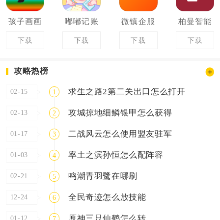
孩子画画
嘟嘟记账
微镇企服
柏曼智能
下载
下载
下载
下载
攻略热榜
求生之路2第二关出口怎么打开
02-15
1
攻城掠地细鳞银甲怎么获得
02-13
2
二战风云怎么使用盟友驻军
01-17
3
率土之滨孙恒怎么配阵容
01-03
4
鸣潮青羽鹭在哪刷
02-21
5
全民奇迹怎么放技能
12-24
6
原神三只仙鹤怎么转
01-12
7