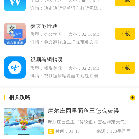
类型：办公学习
大小：88.18MB
详情：边走边听背单词主打听觉沉浸式单词记忆，以后台音频播放为核心，适配通勤、散步、...
彝文翻译通
下载
类型：办公学习
大小：32.16MB
详情：彝文翻译通主打规范彝文与汉语双向智能互译，面向彝族群众、彝语学习者、基层办公...
视频编辑精灵
下载
类型：摄影美化
大小：32.28MB
详情：视频编辑精灵面向短视频创作者、日常记录人群打造一站式手机剪辑工具，覆盖短视频...
相关攻略
摩尔庄园里面鱼王怎么获得
摩尔庄园鱼王（传说鱼）需在特定天气、时段与钓点，用中级鱼饵及以上鱼竿精准垂钓...
时间：01-18
来源：123手游网