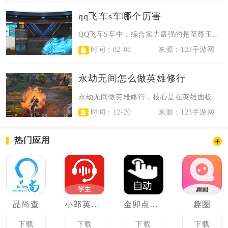
qq飞车s车哪个厉害
QQ飞车S车中，综合实力最强的是至尊玉麒麟，其次是至尊踏月、爆天甲-奥丁、众...
时间：02-08
来源：123手游网
永劫无间怎么做英雄修行
永劫无间做英雄修行，核心是在英雄面板开启修行任务，优先用人机演练完成基础与累...
时间：12-20
来源：123手游网
热门应用
品尚查
小郎英语听说
金卯点击器
趣圈
下载
下载
下载
下载