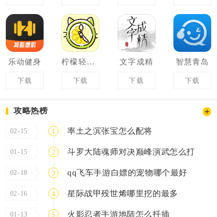
乐动健身
柠檬轻断食
文字成精
智慧青岛
下载
下载
下载
下载
攻略热榜
率土之滨张宝怎么配将
02-15
1
斗罗大陆魂师对决巅峰演武怎么打
01-15
2
qq飞车手游白嫖的宠物哪个最好
02-18
3
星际战甲殁世烯哪里挖的最多
02-16
4
火影忍者手游地陆怎么扦插
01-13
5