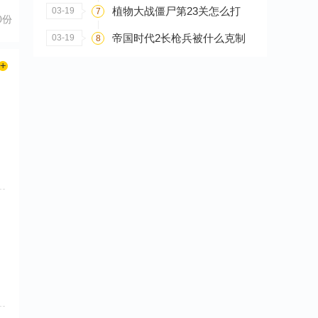
植物大战僵尸第23关怎么打
03-19
7
0份
帝国时代2长枪兵被什么克制
03-19
8