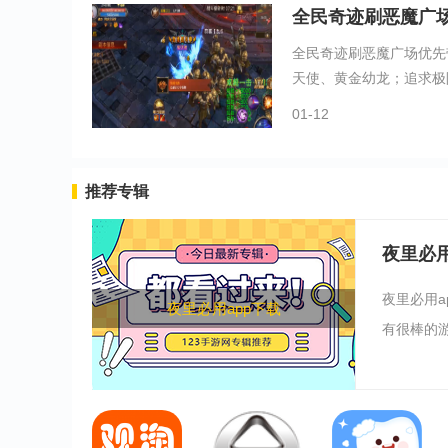
全民奇迹刷恶魔广
全民奇迹刷恶魔广场优先
天使、黄金幼龙；追求极限
01-12
推荐专辑
夜里必用
夜里必用a
夜里必用app下载
有很棒的游