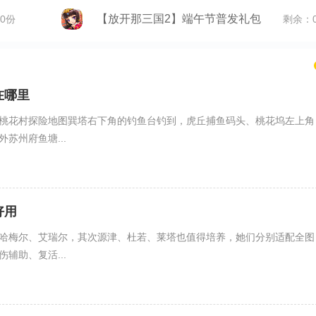
【放开那三国2】端午节普发礼包
0份
剩余：
在哪里
桃花村探险地图巽塔右下角的钓鱼台钓到，虎丘捕鱼码头、桃花坞左上角
苏州府鱼塘...
好用
哈梅尔、艾瑞尔，其次源津、杜若、莱塔也值得培养，她们分别适配全图
辅助、复活...