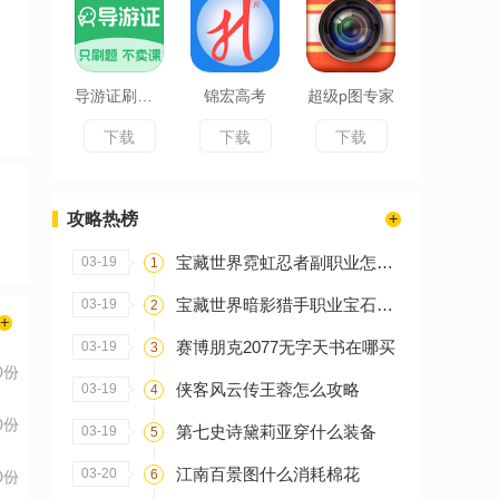
导游证刷题宝
锦宏高考
超级p图专家
下载
下载
下载
攻略热榜
宝藏世界霓虹忍者副职业怎么选
03-19
1
宝藏世界暗影猎手职业宝石怎么搭配
03-19
2
赛博朋克2077无字天书在哪买
03-19
3
0份
侠客风云传王蓉怎么攻略
03-19
4
0份
第七史诗黛莉亚穿什么装备
03-19
5
江南百景图什么消耗棉花
03-20
6
0份