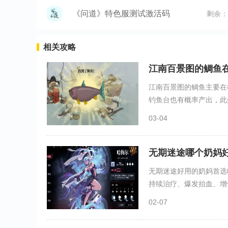
《问道》特色服测试激活码
剩余：
相关攻略
江南百景图的鲷鱼
江南百景图的鲷鱼主要在
钓鱼台也有概率产出，此外
03-04
无期迷途哪个奶妈
无期迷途好用的奶妈首选
持续治疗、爆发抬血、增伤
02-07