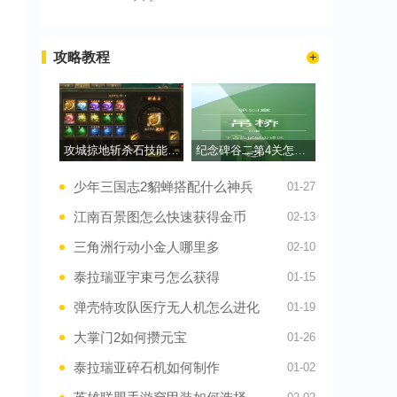
攻略教程
攻城掠地斩杀石技能怎么洗
纪念碑谷二第4关怎么通过
少年三国志2貂蝉搭配什么神兵
01-27
江南百景图怎么快速获得金币
02-13
三角洲行动小金人哪里多
02-10
泰拉瑞亚宇束弓怎么获得
01-15
弹壳特攻队医疗无人机怎么进化
01-19
大掌门2如何攒元宝
01-26
泰拉瑞亚碎石机如何制作
01-02