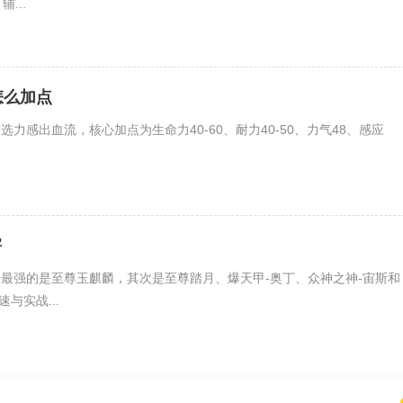
...
怎么加点
选力感出血流，核心加点为生命力40-60、耐力40-50、力气48、感应
害
力最强的是至尊玉麒麟，其次是至尊踏月、爆天甲-奥丁、众神之神-宙斯和
与实战...