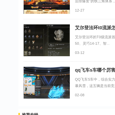
后排爆发”的铁三角体系，辅
12-27
艾尔登法环t0流派
艾尔登法环的T0级流派首
50、灵巧14-17、智...
03-12
qq飞车s车哪个厉
QQ飞车S车中，综合实
暴风雪，这五辆是当前竞速
02-08
推荐专辑