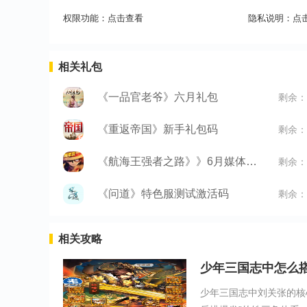
权限功能：
点击查看
隐私说明：
点
相关礼包
《一品官老爷》六月礼包
剩余：
《重返帝国》新手礼包码
剩余：
《航海王强者之路》》6月媒体礼包
剩余：
《问道》特色服测试激活码
剩余：
相关攻略
少年三国志中怎么
少年三国志中刘关张的核心