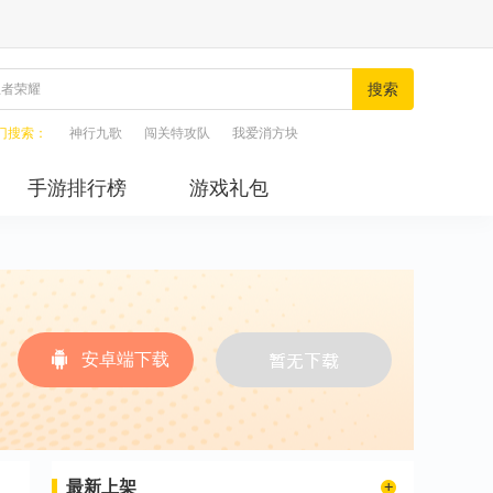
搜索
门搜索：
神行九歌
闯关特攻队
我爱消方块
手游排行榜
游戏礼包
安卓端下载
最新上架