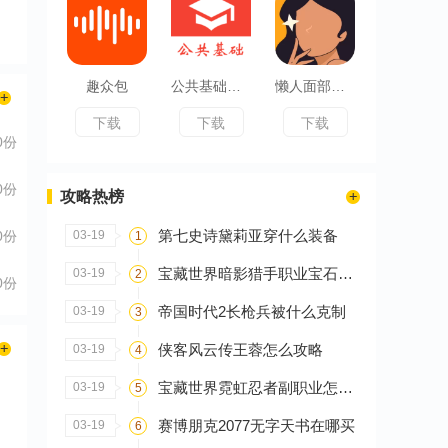
趣众包
公共基础知识真题
懒人面部瑜伽
下载
下载
下载
0份
0份
攻略热榜
第七史诗黛莉亚穿什么装备
0份
03-19
1
宝藏世界暗影猎手职业宝石怎么搭配
03-19
2
0份
帝国时代2长枪兵被什么克制
03-19
3
侠客风云传王蓉怎么攻略
03-19
4
宝藏世界霓虹忍者副职业怎么选
03-19
5
赛博朋克2077无字天书在哪买
03-19
6
羽