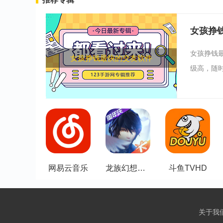
女孩挣
女孩挣钱
女孩挣钱最快的交友软件
级高，随时
网易云音乐
龙族幻想（分类与内容不符）
斗鱼TVHD
关于我