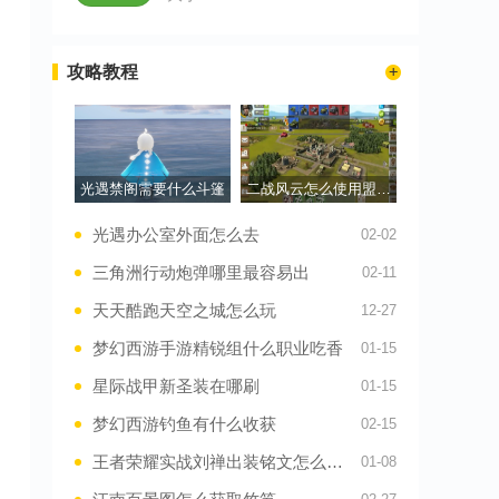
攻略教程
光遇禁阁需要什么斗篷
二战风云怎么使用盟友驻军
光遇办公室外面怎么去
02-02
三角洲行动炮弹哪里最容易出
02-11
天天酷跑天空之城怎么玩
12-27
梦幻西游手游精锐组什么职业吃香
01-15
星际战甲新圣装在哪刷
01-15
梦幻西游钓鱼有什么收获
02-15
王者荣耀实战刘禅出装铭文怎么搭配
01-08