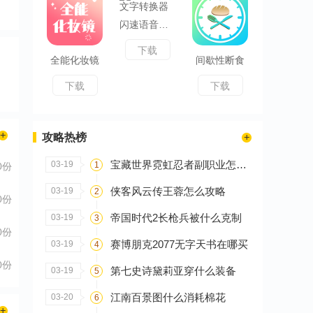
闪速语音文字转换器
下载
全能化妆镜
间歇性断食
下载
下载
攻略热榜
宝藏世界霓虹忍者副职业怎么选
03-19
1
0份
侠客风云传王蓉怎么攻略
03-19
2
0份
帝国时代2长枪兵被什么克制
03-19
3
0份
赛博朋克2077无字天书在哪买
03-19
4
0份
第七史诗黛莉亚穿什么装备
03-19
5
江南百景图什么消耗棉花
03-20
6