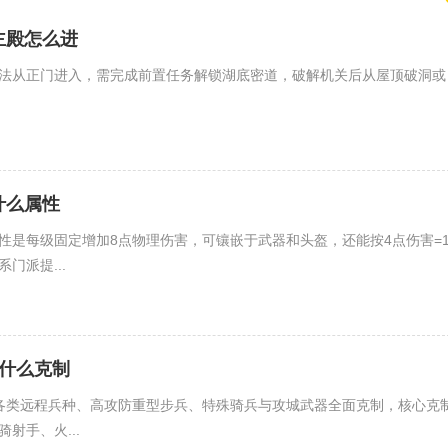
主殿怎么进
法从正门进入，需完成前置任务解锁湖底密道，破解机关后从屋顶破洞或
什么属性
性是每级固定增加8点物理伤害，可镶嵌于武器和头盔，还能按4点伤害=
门派提...
被什么克制
各类远程兵种、高攻防重型步兵、特殊骑兵与攻城武器全面克制，核心克
射手、火...