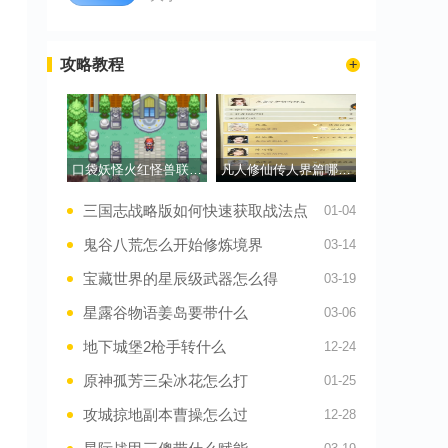
攻略教程
口袋妖怪火红怪兽联盟怎么走
凡人修仙传人界篇哪个角色最强
三国志战略版如何快速获取战法点
01-04
鬼谷八荒怎么开始修炼境界
03-14
宝藏世界的星辰级武器怎么得
03-19
星露谷物语姜岛要带什么
03-06
地下城堡2枪手转什么
12-24
原神孤芳三朵冰花怎么打
01-25
攻城掠地副本曹操怎么过
12-28