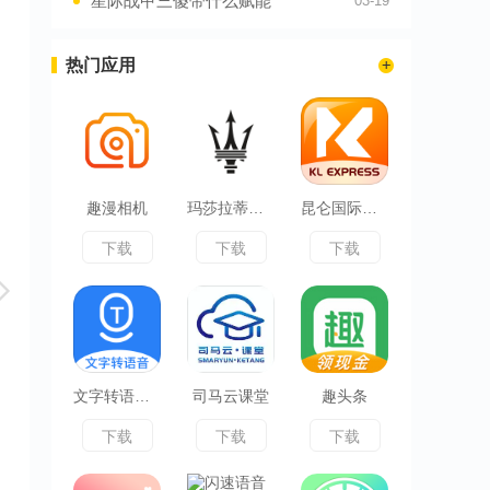
星际战甲三傻带什么赋能
03-19
热门应用
趣漫相机
玛莎拉蒂互联
昆仑国际物流
下载
下载
下载
文字转语音ai配音
司马云课堂
趣头条
下载
下载
下载