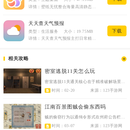
详情：壁纸无忧整合海量高清静态、动态壁纸资源，覆盖日常桌面美化全场景需求，依托多维...
天天查天气预报
下载
类型：生活服务
大小：19.75MB
详情：天天查天气预报主打日常精准天气查询，打开软件自动定位就能读取所在街道实时气象...
相关攻略
密室逃脱11关怎么玩
密室逃脱11关通关核心在于精准破解场景内的道具关联、机关触发逻辑与密码推理，...
时间：02-20
来源：123手游网
江南百景图贼会偷东西吗
贼的偷窃行为以通缉令形式在州府公告栏刷新，每日随机出现1-3次，提示当前地图...
时间：03-07
来源：123手游网