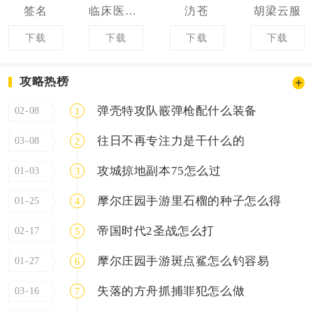
签名
临床医学检验技师牛题库
汸苍
胡梁云服
下载
下载
下载
下载
攻略热榜
弹壳特攻队霰弹枪配什么装备
02-08
1
往日不再专注力是干什么的
03-08
2
攻城掠地副本75怎么过
01-03
3
摩尔庄园手游里石榴的种子怎么得
01-25
4
帝国时代2圣战怎么打
02-17
5
摩尔庄园手游斑点鲨怎么钓容易
01-27
6
失落的方舟抓捕罪犯怎么做
03-16
7