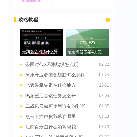
攻略教程
无期迷途扫荡什么升级快
纪念碑谷二第4关怎么通过
帝国时代2玛雅战役怎么玩
02-22
冰原守卫者装备翅膀怎么获得
01-25
光遇鼓掌先祖在什么地方
12-31
鸣潮重启雷达任务怎么开
02-05
二战风云如何使用盟友的驻军
01-07
燕云十六声皮影幕在哪里
01-23
江南百景图什么消耗棉花
03-20