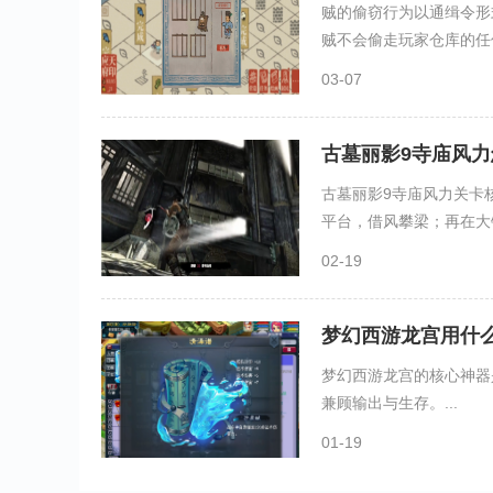
贼的偷窃行为以通缉令形
贼不会偷走玩家仓库的任何
03-07
古墓丽影9寺庙风力
古墓丽影9寺庙风力关卡
平台，借风攀梁；再在大钟
02-19
梦幻西游龙宫用什
梦幻西游龙宫的核心神器
兼顾输出与生存。...
01-19