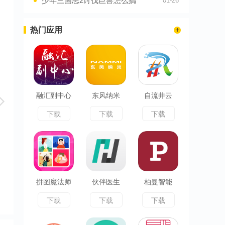
少年三国志2讨伐巨兽怎么搞
01-26
热门应用
融汇副中心
东风纳米
自流井云
下载
下载
下载
拼图魔法师
伙伴医生
柏曼智能
下载
下载
下载