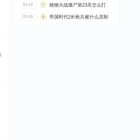
。
植物大战僵尸第23关怎么打
03-19
7
帝国时代2长枪兵被什么克制
03-19
8
升