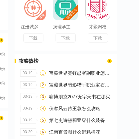
注册城乡规划师优题库
病理学主治医师总题库
才聚网校
下载
下载
下载
0份
攻略热榜
0份
宝藏世界霓虹忍者副职业怎么选
03-19
1
0份
宝藏世界暗影猎手职业宝石怎么搭配
03-19
2
赛博朋克2077无字天书在哪买
03-19
3
0份
侠客风云传王蓉怎么攻略
03-19
4
第七史诗黛莉亚穿什么装备
03-19
5
江南百景图什么消耗棉花
03-20
6