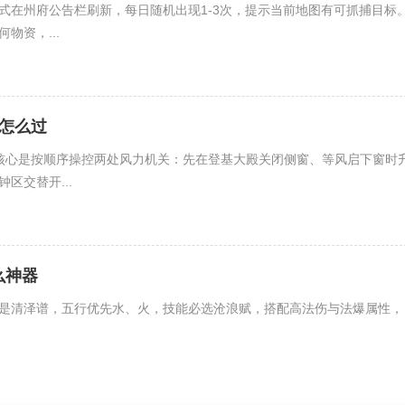
式在州府公告栏刷新，每日随机出现1-3次，提示当前地图有可抓捕目标
物资，...
怎么过
核心是按顺序操控两处风力机关：先在登基大殿关闭侧窗、等风启下窗时
区交替开...
么神器
是清泽谱，五行优先水、火，技能必选沧浪赋，搭配高法伤与法爆属性，