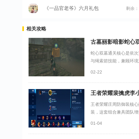
《一品官老爷》六月礼包
剩余：
相关攻略
古墓丽影暗影蛇心
蛇心双墓通关核心是依次
与绳索箭技能，兼顾环境观
02-22
王者荣耀裴擒虎李
王者荣耀庄周防御装核心
装，这套组合兼具团队增益
01-04