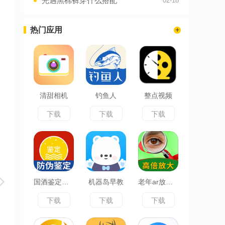
光遇黑棉裤穿什么搭配
02-18
热门应用
清甜相机
钓鱼人
整点视频
下载
下载
下载
国酒鉴定真伪
机器岛早教
老年ar放大镜
下载
下载
下载