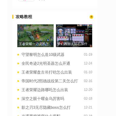
攻略教程
王者荣耀一刀流凯怎么出装
梦幻西游太阳石加什么属性
守望黎明怎么造10级武器
01-19
全民奇迹2光明圣器怎么开通
12-24
王者荣耀盘古吊打铠怎么出装
01-10
帝国时代2熙德战役第二关怎么打
02-16
王者荣耀边路哪吒怎么出装
12-20
深空之眼十曜金乌厉害吗
02-18
影之刃3无尽隐藏boss怎么打
12-21