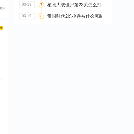
植物大战僵尸第23关怎么打
03-19
7
0份
帝国时代2长枪兵被什么克制
03-19
8