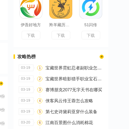
伊吾好地方
羚羊藏历天气
51闪传
下载
下载
下载
攻略热榜
宝藏世界霓虹忍者副职业怎么选
03-19
1
宝藏世界暗影猎手职业宝石怎么搭配
03-19
2
赛博朋克2077无字天书在哪买
03-19
3
0份
侠客风云传王蓉怎么攻略
03-19
4
0份
第七史诗黛莉亚穿什么装备
03-19
5
江南百景图什么消耗棉花
03-20
6
0份