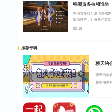
鸣潮贡多拉和谁坐
鸣潮贡多拉可邀请游戏内
提西娅等，且每角色首次同
03-15
推荐专辑
聊天约
聊天约会
聊天约会软件
超多用手机