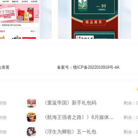
击查看
备案号：
赣ICP备2022010919号-4A
《重返帝国》新手礼包码
0份
剩余：
《航海王强者之路》》6月媒体礼包
0份
剩余：
《浮生为卿歌》五一礼包
0份
剩余：