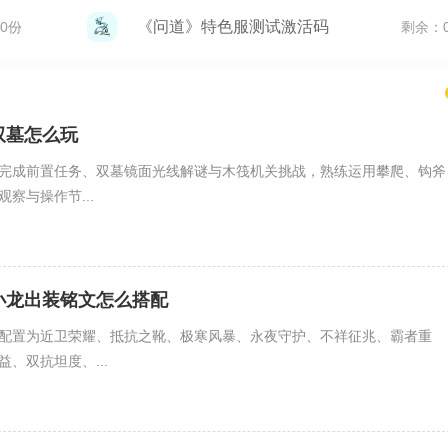
《问道》特色服测试激活码
0份
剩余：
双墓怎么玩
完成前置任务、双墓镜面光线解谜与木筏机关挑战，熟练运用攀爬、钩斧
察与操作节...
小龙出装铭文怎么搭配
配置为近卫荣耀、抵抗之靴、极寒风暴、永夜守护、不祥征兆、霸者重
、双抗坦度、...