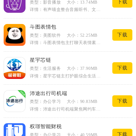
下载
类型：影音播放
大小：13.74MB
详情：有声喵盒整合音频听书、文稿画本、AI文字转语音两类核心板块，兼顾日常音频休闲...
斗图表情包
下载
类型：美图软件
大小：52.25MB
详情：斗图表情包主打聊天表情素材查找与自制编辑，整合静态图、GIF动图两类主流表情...
星宇芯链
下载
类型：生活服务
大小：37.90MB
详情：星宇芯链主打护眼综合生活服务，把资讯浏览、短视频、商圈社交、视力检测训练整合...
沛途出行司机端
下载
类型：办公学习
大小：90.83MB
详情：沛途出行司机端聚焦网约车司机日常接单全流程运营，围绕订单匹配、行程行驶、收益...
权璟智能财税
下载
类型：办公学习
大小：40.59MB