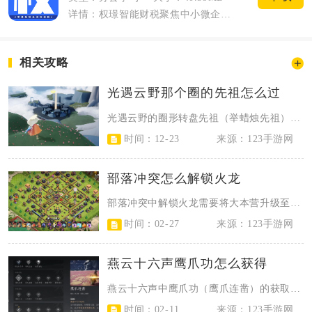
详情：权璟智能财税聚焦中小微企业财税管理痛点，是面向个体户、小微企业打造的一站式掌...
相关攻略
光遇云野那个圈的先祖怎么过
光遇云野的圈形转盘先祖（举蜡烛先祖），核心是集齐6位先祖解锁入口、8人同步点...
时间：12-23
来源：123手游网
部落冲突怎么解锁火龙
部落冲突中解锁火龙需要将大本营升级至11级，同时解锁对应的训练营并完成兵种解...
时间：02-27
来源：123手游网
燕云十六声鹰爪功怎么获得
燕云十六声中鹰爪功（鹰爪连凿）的获取，需先解锁大轻功，再前往清河春秋别馆崖边...
时间：02-11
来源：123手游网