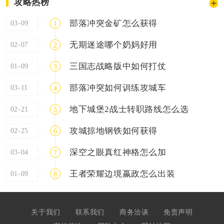
攻略热榜
部落冲突金矿怎么获得
03-09
1
无期迷途哪个奶妈好用
02-07
2
三国志战略版中如何打仗
01-09
3
部落冲突如何训练攻城车
03-11
4
地下城堡2战士转职路线怎么选
02-21
5
攻城掠地钢铁如何获得
02-25
6
深空之眼真红神格怎么加
03-04
7
王者荣耀边境嬴政怎么出装
01-09
8
关于我们
联系我们
商务洽谈
免责声明