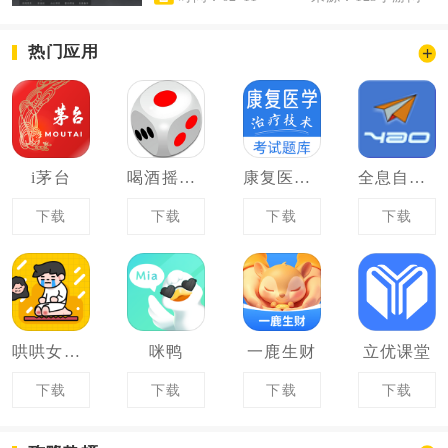
热门应用
i茅台
喝酒摇骰子
康复医学治疗技术易题库
全息自然拼读法
下载
下载
下载
下载
哄哄女友神器
咪鸭
一鹿生财
立优课堂
下载
下载
下载
下载