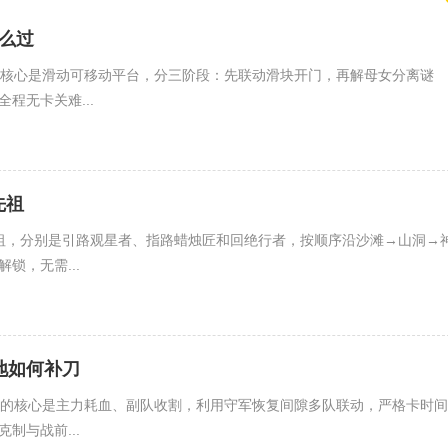
么过
）核心是滑动可移动平台，分三阶段：先联动滑块开门，再解母女分离谜
程无卡关难...
先祖
祖，分别是引路观星者、指路蜡烛匠和回绝行者，按顺序沿沙滩→山洞→
锁，无需...
地如何补刀
刀的核心是主力耗血、副队收割，利用守军恢复间隙多队联动，严格卡时间
制与战前...