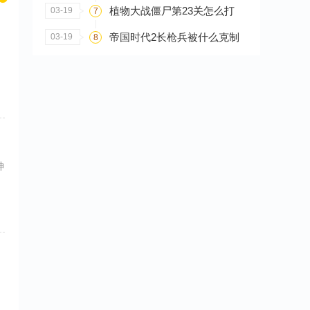
植物大战僵尸第23关怎么打
03-19
7
帝国时代2长枪兵被什么克制
03-19
8
神