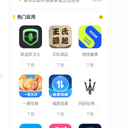
摩尔庄园手游发条兔怎么使用
02-08
热门应用
防监听卫士
王氏源起
朔优健康
下载
下载
下载
一鹿生财
福星流量
玛莎拉蒂互联
下载
下载
下载