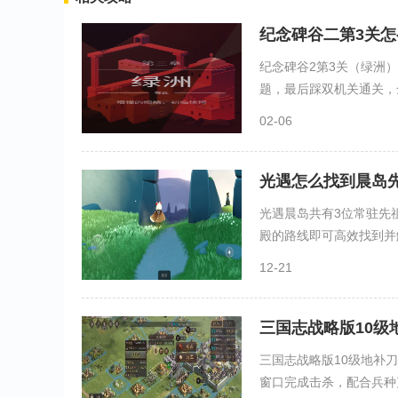
纪念碑谷二第3关怎
纪念碑谷2第3关（绿洲
题，最后踩双机关通关，全
02-06
光遇怎么找到晨岛
光遇晨岛共有3位常驻先
殿的路线即可高效找到并解
12-21
三国志战略版10级
三国志战略版10级地补
窗口完成击杀，配合兵种克