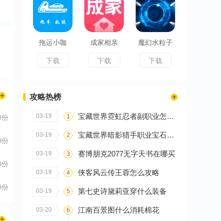
拖运小咖
成家相亲
魔幻水粒子
下载
下载
下载
攻略热榜
宝藏世界霓虹忍者副职业怎么选
03-19
1
0份
宝藏世界暗影猎手职业宝石怎么搭配
03-19
2
0份
赛博朋克2077无字天书在哪买
03-19
3
0份
侠客风云传王蓉怎么攻略
03-19
4
0份
第七史诗黛莉亚穿什么装备
03-19
5
江南百景图什么消耗棉花
03-20
6