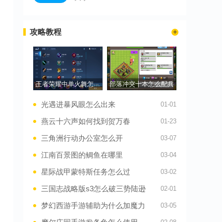
攻略教程
王者荣耀中单火舞怎么出装
部落冲突十本怎么配兵
光遇进暴风眼怎么出来
01-01
燕云十六声如何找到贺万春
01-23
三角洲行动办公室怎么开
03-07
江南百景图的鲷鱼在哪里
03-04
星际战甲蒙特斯任务怎么过
03-02
三国志战略版s3怎么破三势陆逊
02-01
梦幻西游手游辅助为什么加魔力
03-05