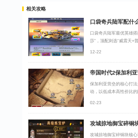
相关攻略
口袋奇兵陆军配什
口袋奇兵陆军最优英雄搭配
莎”，顶配则选“威震天+普雷
12-22
帝国时代2保加利
保加利亚营垒的核心打法
动，以低成本高性价比的防
02-23
攻城掠地御宝碎铜
攻城掠地御宝碎铜块核心