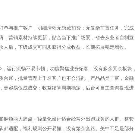
订单与推广客户，明细清晰无隐藏扣费；无复杂前置任务，完成
请；营销素材持续更新，贴合当下推广场景，省去从业者自制宣
伙人后，下级成交可同步获得分成收益，长期拓展稳定增收。
间少，运行流畅不易卡顿；功能聚焦业务拓客，没有多余冗余板块
质台账，批量管理上千名客户也不会混乱；产品品类丰富，金融
，更容易促成成交；收益结算周期稳定，后台可自主查询提现进
账麻烦两大痛点，轻量化设计适合经常外出跑业务的人群。整套
队都适配，福利规则公开易懂，没有繁杂套路。美中不足是部分