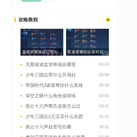
攻略教程
王者荣耀海诺打野出装有哪些推荐
王者荣耀铠出装对抗路是什么
无期迷途监管终端在哪里
02-23
，
少年三国志零什么开局好
03-09
帝国时代2诸葛弩怕什么英雄
03-19
深空之眼什么角色值得练
03-01
燕云十六声鹰爪连凿怎么过
03-11
少年三国志2元宝买什么东西
01-13
燕云十六声赵普宅在哪
02-11