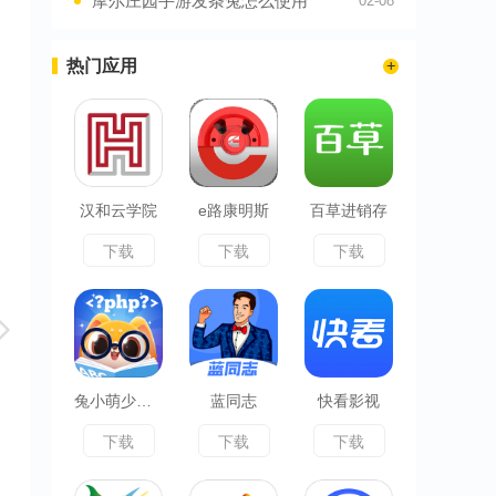
摩尔庄园手游发条兔怎么使用
02-08
热门应用
汉和云学院
e路康明斯
百草进销存
下载
下载
下载
兔小萌少儿编程
蓝同志
快看影视
下载
下载
下载