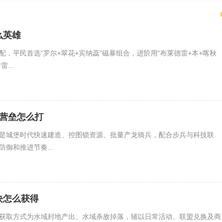
么英雄
，平民首选“罗尔+翠花+宾纳蕊”磁暴组合，进阶用“布莱德雷+本+喀秋
...
亚营垒怎么打
是城堡时代快速建造、控图锁资源、批量产龙骑兵，配合步兵与科技联
御和推进节奏...
块怎么获得
获取方式为水域封地产出、水域杀敌掉落，辅以日常活动、联盟兑换及商