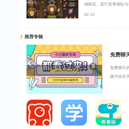
城购买，是打造青铜锭与初
02-15
推荐专辑
免费聊
免费聊天
免费聊天的软件
施为你全天