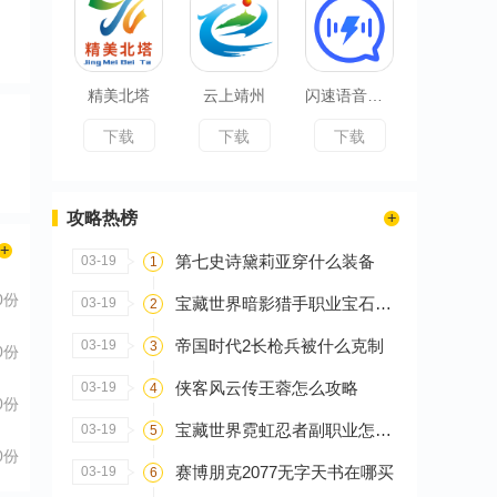
精美北塔
云上靖州
闪速语音文字转换器
下载
下载
下载
攻略热榜
第七史诗黛莉亚穿什么装备
03-19
1
0份
宝藏世界暗影猎手职业宝石怎么搭配
03-19
2
帝国时代2长枪兵被什么克制
03-19
3
0份
侠客风云传王蓉怎么攻略
03-19
4
0份
宝藏世界霓虹忍者副职业怎么选
03-19
5
0份
赛博朋克2077无字天书在哪买
03-19
6